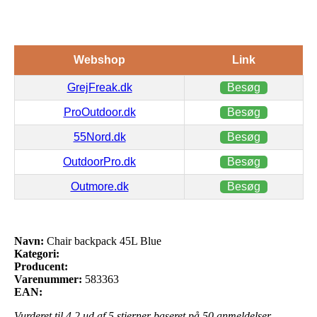
Webshop
Link
GrejFreak.dk
Besøg
ProOutdoor.dk
Besøg
55Nord.dk
Besøg
OutdoorPro.dk
Besøg
Outmore.dk
Besøg
Navn:
Chair backpack 45L Blue
Kategori:
Producent:
Varenummer:
583363
EAN:
Vurderet til
4.2
ud af 5 stjerner baseret på
50
anmeldelser