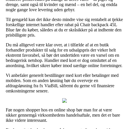
drenge, samt også til kvinder og mænd – en hel del, og endda
nogle gange love levering uden gebyr.
Til gengæld kan det ikke desto mindre vise sig rentabelt at tjekke
forskellige internet handler efter rabat på Chair backpack 45L
Blue før du køber, således at du er skråsikker på at indhente den
prisbilligste pris.
Du må alligevel være klar over, at i tilfælde af at en butik
forhandler produkter til salg for en udsalgspris der virker helt
ekstremt favorabel, så bør det undertiden være en varsel om en
bedragerisk netshop. Handler med kort er dog omsluttet af en
anordning, hvilket sikrer køber imod uærlige online forretninger.
Vi anbefaler generelt bestillinger med kort eller betalinger med
mobilen. Som en anden løsning bør du overveje en
afdragsløsning fra fx ViaBill, såfremt du gerne vil finansiere
omkostningerne senere.
Før nogen shopper hos en online shop bør man for at være
sikker gennemgå virksomhedens handelsaftale, men det er bare
ikke videre interessant.