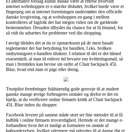
Et alternativt forslag kunne måske være at efterse hvorvidt
internet webshoppen er e-mærke tilsluttet, hvilket burde være et
fingerpeg om at internet forretningen understøtter den officielle
danske lovgivning, og at webshoppen en gang i mellem
kontrolleres af fagfolk der har megen viden om de gældende
bestemmelser. Desuden tilbydes du chance for at få bistand, for
så vidt du udsættes for problemer ved din shopping.
I øvrigt tilrådes det at du er opmærksom på de mest basale
reglementer der har betydning for handlen, f.eks. hvilken
ombytningsret e-handlen tilsikrer. I relation til det er det tilmed
essesentielt, at man til enhver tid bevarer ens kvitteringsmail, så
man i fremtiden kan bevise sin ordre af Chair backpack 45L
Blue, hvad end man er pige eller dreng.
Trustpilot frembringer fuldstændig gode genveje til at studere
ganske mange øvrige forbrugeres omtaler og derfor er det en
hjælp, at du verificerer online firmaets kritik af Chair backpack
45L Blue inden du shopper.
Facebook leverer på samme måde stort set fine metoder til at få
indblik i online firmaets troværdighed. Herinde er der mange e-
forhandlere hvor det er muligt at formulere en omtale af
købsoplevelsen, hvilket ydermere må udnyttes til at danne dig et