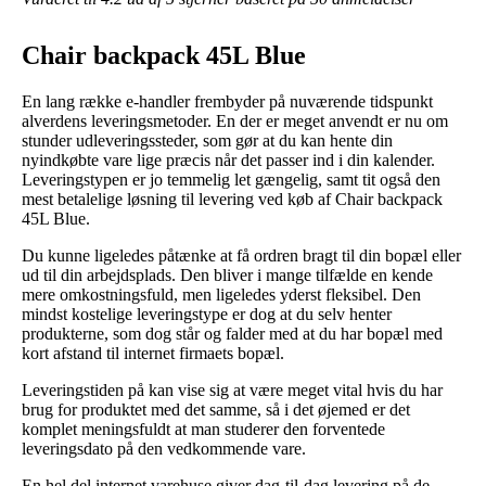
Chair backpack 45L Blue
En lang række e-handler frembyder på nuværende tidspunkt
alverdens leveringsmetoder. En der er meget anvendt er nu om
stunder udleveringssteder, som gør at du kan hente din
nyindkøbte vare lige præcis når det passer ind i din kalender.
Leveringstypen er jo temmelig let gængelig, samt tit også den
mest betalelige løsning til levering ved køb af Chair backpack
45L Blue.
Du kunne ligeledes påtænke at få ordren bragt til din bopæl eller
ud til din arbejdsplads. Den bliver i mange tilfælde en kende
mere omkostningsfuld, men ligeledes yderst fleksibel. Den
mindst kostelige leveringstype er dog at du selv henter
produkterne, som dog står og falder med at du har bopæl med
kort afstand til internet firmaets bopæl.
Leveringstiden på kan vise sig at være meget vital hvis du har
brug for produktet med det samme, så i det øjemed er det
komplet meningsfuldt at man studerer den forventede
leveringsdato på den vedkommende vare.
En hel del internet varehuse giver dag-til-dag levering på de