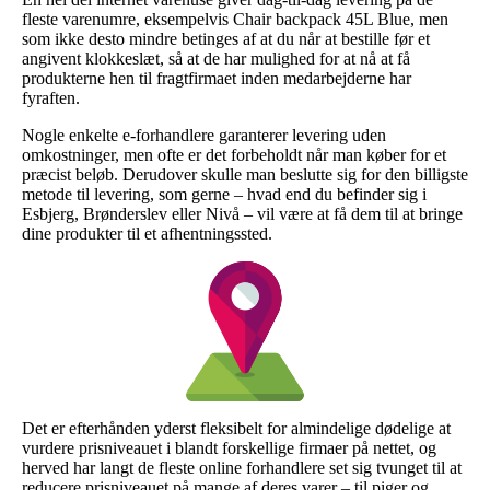
fleste varenumre, eksempelvis Chair backpack 45L Blue, men
som ikke desto mindre betinges af at du når at bestille før et
angivent klokkeslæt, så at de har mulighed for at nå at få
produkterne hen til fragtfirmaet inden medarbejderne har
fyraften.
Nogle enkelte e-forhandlere garanterer levering uden
omkostninger, men ofte er det forbeholdt når man køber for et
præcist beløb. Derudover skulle man beslutte sig for den billigste
metode til levering, som gerne – hvad end du befinder sig i
Esbjerg, Brønderslev eller Nivå – vil være at få dem til at bringe
dine produkter til et afhentningssted.
Det er efterhånden yderst fleksibelt for almindelige dødelige at
vurdere prisniveauet i blandt forskellige firmaer på nettet, og
herved har langt de fleste online forhandlere set sig tvunget til at
reducere prisniveauet på mange af deres varer – til piger og