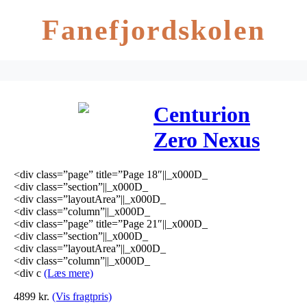
Fanefjordskolen
Centurion
Zero Nexus
Dame 7g RB
<div class=”page” title=”Page 18″||_x000D_
2019 – sort
<div class=”section”||_x000D_
<div class=”layoutArea”||_x000D_
(Udstillingsmode
<div class=”column”||_x000D_
<div class=”page” title=”Page 21″||_x000D_
<div class=”section”||_x000D_
<div class=”layoutArea”||_x000D_
<div class=”column”||_x000D_
<div c
(Læs mere)
4899
kr.
(Vis fragtpris)