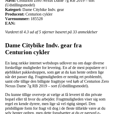
Navn:
Centurion Zero Nexus Dame 7g RB 2019 – sort
(Udstillingsmodel)
Kategori:
Dame Citybike Indv. gear
Producent:
Centurion cykler
Varenummer:
185528
EAN:
Vurderet til
4.3
ud af 5 stjerner baseret på
33
anmeldelser
Dame Citybike Indv. gear fra
Centurion cykler
En lang række internet webshops udlover nu om dage diverse
forskellige muligheder for levering. En af de mest populære er i
øjeblikket pakkeshoppen, som gør at du kan hente ordren lige
når det passer dig. Fragtmuligheden er nemlig ret problemfri,
samt ofte tillige den billigste fragttype ved køb af Centurion Zero
Nexus Dame 7g RB 2019 – sort (Udstillingsmodel).
Du kunne tillige overveje at vælge at få leveret til din private
bopæl eller til hvor du arbejder. Fragtmuligheden viser sig som
regel en kende dyrere, men lige så vel rigtig simpel. Den
prisbilligste form for fragt vil dog i de fleste tilfælde være at du
selv henter ordren, men dette forudsætter at du er nærved e-