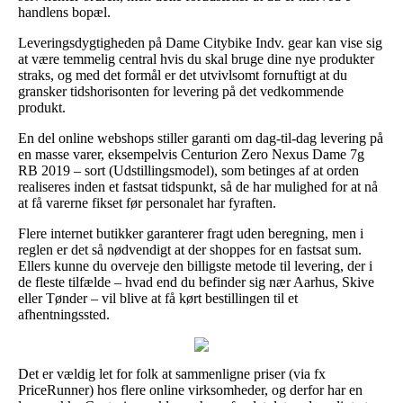
handlens bopæl.
Leveringsdygtigheden på Dame Citybike Indv. gear kan vise sig
at være temmelig central hvis du skal bruge dine nye produkter
straks, og med det formål er det utvivlsomt fornuftigt at du
gransker tidshorisonten for levering på det vedkommende
produkt.
En del online webshops stiller garanti om dag-til-dag levering på
en masse varer, eksempelvis Centurion Zero Nexus Dame 7g
RB 2019 – sort (Udstillingsmodel), som betinges af at orden
realiseres inden et fastsat tidspunkt, så de har mulighed for at nå
at få varerne fikset før personalet har fyraften.
Flere internet butikker garanterer fragt uden beregning, men i
reglen er det så nødvendigt at der shoppes for en fastsat sum.
Ellers kunne du overveje den billigste metode til levering, der i
de fleste tilfælde – hvad end du befinder sig nær Aarhus, Skive
eller Tønder – vil blive at få kørt bestillingen til et
afhentningssted.
Det er vældig let for folk at sammenligne priser (via fx
PriceRunner) hos flere online virksomheder, og derfor har en