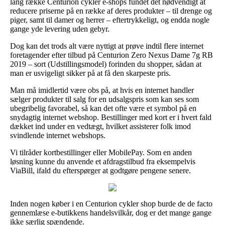
lang række Centurion cykler e-shops fundet det nødvendigt at
reducere priserne på en række af deres produkter – til drenge og
piger, samt til damer og herrer – eftertrykkeligt, og endda nogle
gange yde levering uden gebyr.
Dog kan det trods alt være nyttigt at prøve indtil flere internet
foretagender efter tilbud på Centurion Zero Nexus Dame 7g RB
2019 – sort (Udstillingsmodel) forinden du shopper, sådan at
man er usvigeligt sikker på at få den skarpeste pris.
Man må imidlertid være obs på, at hvis en internet handler
sælger produkter til salg for en udsalgspris som kan ses som
ubegribelig favorabel, så kan det ofte være et symbol på en
snydagtig internet webshop. Bestillinger med kort er i hvert fald
dækket ind under en vedtægt, hvilket assisterer folk imod
svindlende internet webshops.
Vi tilråder kortbestillinger eller MobilePay. Som en anden
løsning kunne du anvende et afdragstilbud fra eksempelvis
ViaBill, ifald du efterspørger at godtgøre pengene senere.
Inden nogen køber i en Centurion cykler shop burde de de facto
gennemlæse e-butikkens handelsvilkår, dog er det mange gange
ikke særlig spændende.