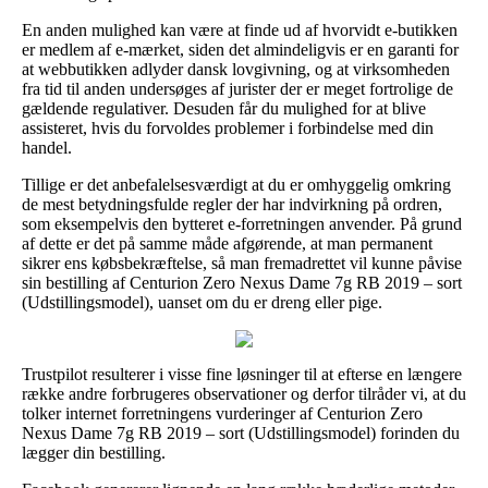
En anden mulighed kan være at finde ud af hvorvidt e-butikken
er medlem af e-mærket, siden det almindeligvis er en garanti for
at webbutikken adlyder dansk lovgivning, og at virksomheden
fra tid til anden undersøges af jurister der er meget fortrolige de
gældende regulativer. Desuden får du mulighed for at blive
assisteret, hvis du forvoldes problemer i forbindelse med din
handel.
Tillige er det anbefalelsesværdigt at du er omhyggelig omkring
de mest betydningsfulde regler der har indvirkning på ordren,
som eksempelvis den bytteret e-forretningen anvender. På grund
af dette er det på samme måde afgørende, at man permanent
sikrer ens købsbekræftelse, så man fremadrettet vil kunne påvise
sin bestilling af Centurion Zero Nexus Dame 7g RB 2019 – sort
(Udstillingsmodel), uanset om du er dreng eller pige.
Trustpilot resulterer i visse fine løsninger til at efterse en længere
række andre forbrugeres observationer og derfor tilråder vi, at du
tolker internet forretningens vurderinger af Centurion Zero
Nexus Dame 7g RB 2019 – sort (Udstillingsmodel) forinden du
lægger din bestilling.