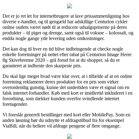
Det er jo ret let for internetbrugere at lave prissammenligning hos
diverse e-handler, og til gengæld har adskillige Centurion cykler
online outlets været nødt til at reducere udsalgspriserne på deres
produkter – til piger og drenge, samt også til voksne – kolossalt, og
endda nogle gange yde levering uden omkostninger.
Det kan dog til hver en tid blive indbringende at checke nogle
enkelte forretninger på nettet efter rabat på Centurion Image Herre
8g Skivebremse 2020 – grå forud for at du shopper, så du er
garanteret at indhente den skarpeste pris.
Du skal lige meget hvad være klar over, at i tilfælde af at en online
forretning reklamerer deres produkter for en pris som virker
overordentlig gunstig, kunne det undertiden være et signal om en
falsk internet forhandler. Køb med kort er imidlertid inkluderet i en
forordning, som dækker kunden overfor svindlende internet
foretagender.
Vi foreslår generelt bestillinger med kort eller MobilePay. Som en
anden løsning bør du udnytte et afdragstilbud fra for eksempel
ViaBill, når du hellere vil afdrage pengene af flere omgange.