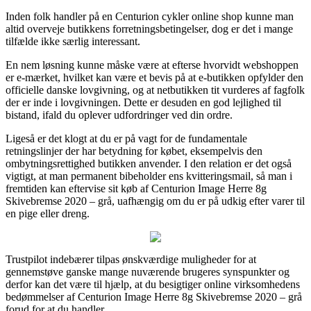
Inden folk handler på en Centurion cykler online shop kunne man
altid overveje butikkens forretningsbetingelser, dog er det i mange
tilfælde ikke særlig interessant.
En nem løsning kunne måske være at efterse hvorvidt webshoppen
er e-mærket, hvilket kan være et bevis på at e-butikken opfylder den
officielle danske lovgivning, og at netbutikken tit vurderes af fagfolk
der er inde i lovgivningen. Dette er desuden en god lejlighed til
bistand, ifald du oplever udfordringer ved din ordre.
Ligeså er det klogt at du er på vagt for de fundamentale
retningslinjer der har betydning for købet, eksempelvis den
ombytningsrettighed butikken anvender. I den relation er det også
vigtigt, at man permanent bibeholder ens kvitteringsmail, så man i
fremtiden kan eftervise sit køb af Centurion Image Herre 8g
Skivebremse 2020 – grå, uafhængig om du er på udkig efter varer til
en pige eller dreng.
Trustpilot indebærer tilpas ønskværdige muligheder for at
gennemstøve ganske mange nuværende brugeres synspunkter og
derfor kan det være til hjælp, at du besigtiger online virksomhedens
bedømmelser af Centurion Image Herre 8g Skivebremse 2020 – grå
forud for at du handler.