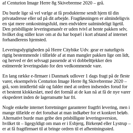
af Centurion Image Herre 8g Skivebremse 2020 – grå.
Du burde lige så vel vælge at få produkterne sendt hjem til din
privatadresse eller ud på dit arbejde. Fragtløsningen er almindeligvis
en sjat mere omkostningsfuld, men endvidere ualmindeligt ligetil.
Den prisbilligste leveringsmanér er uden tvivl at hente pakken selv,
hvilket dog stiller krav om at du har bopæl i kort afstand af internet
forhandlerens hjemsted.
Leveringsdygtigheden på Herre Citybike Udv. gear er naturligvis
rigtig bestemmende i tilfælde af at man mangler pakken lige om lidt,
og herved er det selvsagt passende at vi dobbelttjekker den
estimerede leveringsdato for den vedkommende vare.
En lang række e-firmaer i Danmark udlover 1 dags fragt på de fleste
varer, eksempelvis Centurion Image Herre 8g Skivebremse 2020 –
grå, som imidlertid står og falder med at ordren indsendes forud for
et bestemt klokkeslæt, med det formål at de kan nå at få de nye varer
ekspederet inden de lageransatte har fri.
Nogle enkelte internet forretninger garanterer fragtfri levering, men i
mange tilfælde er det forudsat at man indkøber for et konkret beløb.
Alternativt burde man gribe den prisbilligste leveringsversion,
hvilket tit – ligegyldigt om man er i Esbjerg, Birkerød eller Lystrup –
er at få fragtfirmaet til at bringe ordren til et afhentningssted.