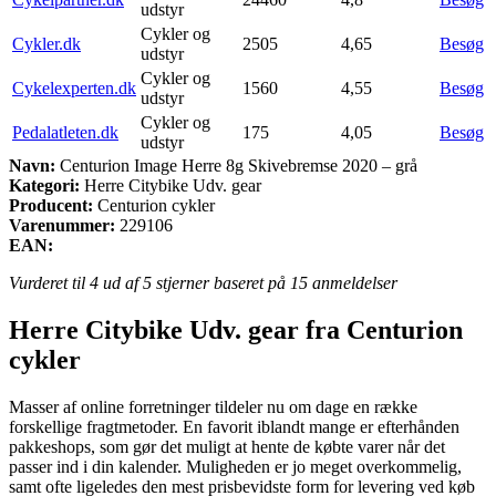
udstyr
Cykler og
Cykler.dk
2505
4,65
Besøg
udstyr
Cykler og
Cykelexperten.dk
1560
4,55
Besøg
udstyr
Cykler og
Pedalatleten.dk
175
4,05
Besøg
udstyr
Navn:
Centurion Image Herre 8g Skivebremse 2020 – grå
Kategori:
Herre Citybike Udv. gear
Producent:
Centurion cykler
Varenummer:
229106
EAN:
Vurderet til
4
ud af 5 stjerner baseret på
15
anmeldelser
Herre Citybike Udv. gear fra Centurion
cykler
Masser af online forretninger tildeler nu om dage en række
forskellige fragtmetoder. En favorit iblandt mange er efterhånden
pakkeshops, som gør det muligt at hente de købte varer når det
passer ind i din kalender. Muligheden er jo meget overkommelig,
samt ofte ligeledes den mest prisbevidste form for levering ved køb