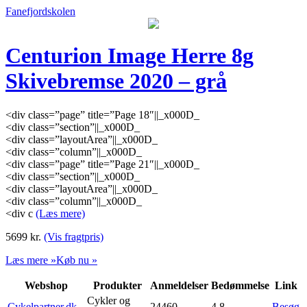
Fanefjordskolen
Centurion Image Herre 8g
Skivebremse 2020 – grå
<div class=”page” title=”Page 18″||_x000D_
<div class=”section”||_x000D_
<div class=”layoutArea”||_x000D_
<div class=”column”||_x000D_
<div class=”page” title=”Page 21″||_x000D_
<div class=”section”||_x000D_
<div class=”layoutArea”||_x000D_
<div class=”column”||_x000D_
<div c
(Læs mere)
5699
kr.
(Vis fragtpris)
Læs mere »
Køb nu »
Webshop
Produkter
Anmeldelser
Bedømmelse
Link
Cykler og
Cykelpartner.dk
24460
4,8
Besøg