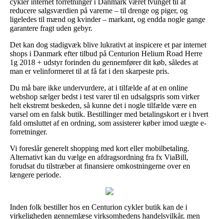
cykler internet forretninger i Danmark været tvunget til at
reducere salgsværdien på varerne – til drenge og piger, og
ligeledes til mænd og kvinder – markant, og endda nogle gange
garantere fragt uden gebyr.
Det kan dog stadigvæk blive lukrativt at inspicere et par internet
shops i Danmark efter tilbud på Centurion Helium Road Herre
1g 2018 + udstyr forinden du gennemfører dit køb, således at
man er velinformeret til at få fat i den skarpeste pris.
Du må bare ikke undervurdere, at i tilfælde af at en online
webshop sælger bedst i test varer til en udsalgspris som virker
helt ekstremt beskeden, så kunne det i nogle tilfælde være en
varsel om en falsk butik. Bestillinger med betalingskort er i hvert
fald omsluttet af en ordning, som assisterer køber imod uægte e-
forretninger.
Vi foreslår generelt shopping med kort eller mobilbetaling.
Alternativt kan du vælge en afdragsordning fra fx ViaBill,
forudsat du tilstræber at finansiere omkostningerne over en
længere periode.
Inden folk bestiller hos en Centurion cykler butik kan de i
virkeligheden gennemlæse virksomhedens handelsvilkår, men