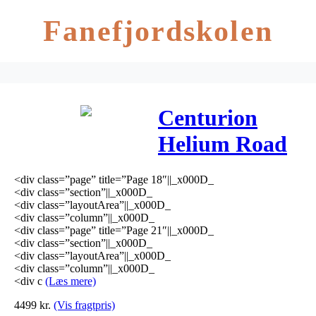
Fanefjordskolen
Centurion
Helium Road
Herre 1g 2018
<div class=”page” title=”Page 18″||_x000D_
+ udstyr
<div class=”section”||_x000D_
<div class=”layoutArea”||_x000D_
<div class=”column”||_x000D_
<div class=”page” title=”Page 21″||_x000D_
<div class=”section”||_x000D_
<div class=”layoutArea”||_x000D_
<div class=”column”||_x000D_
<div c
(Læs mere)
4499
kr.
(Vis fragtpris)