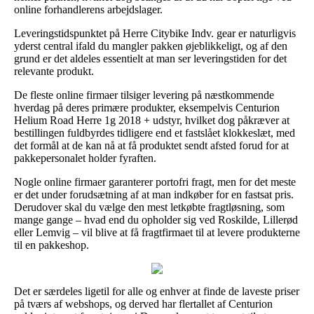
online forhandlerens arbejdslager.
Leveringstidspunktet på Herre Citybike Indv. gear er naturligvis
yderst central ifald du mangler pakken øjeblikkeligt, og af den
grund er det aldeles essentielt at man ser leveringstiden for det
relevante produkt.
De fleste online firmaer tilsiger levering på næstkommende
hverdag på deres primære produkter, eksempelvis Centurion
Helium Road Herre 1g 2018 + udstyr, hvilket dog påkræver at
bestillingen fuldbyrdes tidligere end et fastslået klokkeslæt, med
det formål at de kan nå at få produktet sendt afsted forud for at
pakkepersonalet holder fyraften.
Nogle online firmaer garanterer portofri fragt, men for det meste
er det under forudsætning af at man indkøber for en fastsat pris.
Derudover skal du vælge den mest letkøbte fragtløsning, som
mange gange – hvad end du opholder sig ved Roskilde, Lillerød
eller Lemvig – vil blive at få fragtfirmaet til at levere produkterne
til en pakkeshop.
Det er særdeles ligetil for alle og enhver at finde de laveste priser
på tværs af webshops, og derved har flertallet af Centurion