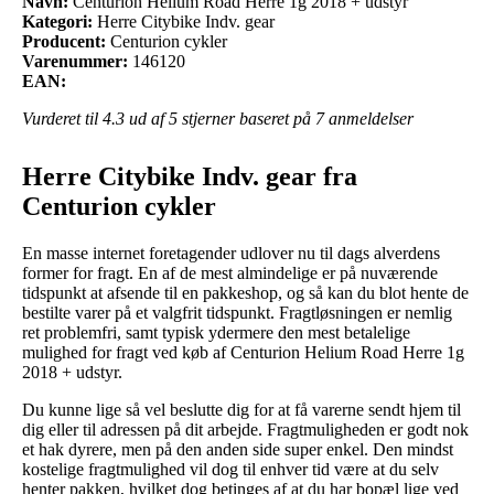
Navn:
Centurion Helium Road Herre 1g 2018 + udstyr
Kategori:
Herre Citybike Indv. gear
Producent:
Centurion cykler
Varenummer:
146120
EAN:
Vurderet til
4.3
ud af 5 stjerner baseret på
7
anmeldelser
Herre Citybike Indv. gear fra
Centurion cykler
En masse internet foretagender udlover nu til dags alverdens
former for fragt. En af de mest almindelige er på nuværende
tidspunkt at afsende til en pakkeshop, og så kan du blot hente de
bestilte varer på et valgfrit tidspunkt. Fragtløsningen er nemlig
ret problemfri, samt typisk ydermere den mest betalelige
mulighed for fragt ved køb af Centurion Helium Road Herre 1g
2018 + udstyr.
Du kunne lige så vel beslutte dig for at få varerne sendt hjem til
dig eller til adressen på dit arbejde. Fragtmuligheden er godt nok
et hak dyrere, men på den anden side super enkel. Den mindst
kostelige fragtmulighed vil dog til enhver tid være at du selv
henter pakken, hvilket dog betinges af at du har bopæl lige ved