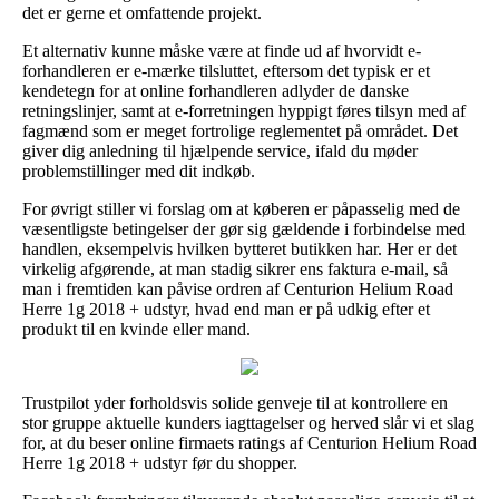
det er gerne et omfattende projekt.
Et alternativ kunne måske være at finde ud af hvorvidt e-
forhandleren er e-mærke tilsluttet, eftersom det typisk er et
kendetegn for at online forhandleren adlyder de danske
retningslinjer, samt at e-forretningen hyppigt føres tilsyn med af
fagmænd som er meget fortrolige reglementet på området. Det
giver dig anledning til hjælpende service, ifald du møder
problemstillinger med dit indkøb.
For øvrigt stiller vi forslag om at køberen er påpasselig med de
væsentligste betingelser der gør sig gældende i forbindelse med
handlen, eksempelvis hvilken bytteret butikken har. Her er det
virkelig afgørende, at man stadig sikrer ens faktura e-mail, så
man i fremtiden kan påvise ordren af Centurion Helium Road
Herre 1g 2018 + udstyr, hvad end man er på udkig efter et
produkt til en kvinde eller mand.
Trustpilot yder forholdsvis solide genveje til at kontrollere en
stor gruppe aktuelle kunders iagttagelser og herved slår vi et slag
for, at du beser online firmaets ratings af Centurion Helium Road
Herre 1g 2018 + udstyr før du shopper.