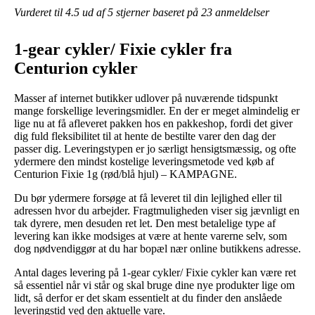
Vurderet til
4.5
ud af 5 stjerner baseret på
23
anmeldelser
1-gear cykler/ Fixie cykler fra
Centurion cykler
Masser af internet butikker udlover på nuværende tidspunkt
mange forskellige leveringsmidler. En der er meget almindelig er
lige nu at få afleveret pakken hos en pakkeshop, fordi det giver
dig fuld fleksibilitet til at hente de bestilte varer den dag der
passer dig. Leveringstypen er jo særligt hensigtsmæssig, og ofte
ydermere den mindst kostelige leveringsmetode ved køb af
Centurion Fixie 1g (rød/blå hjul) – KAMPAGNE.
Du bør ydermere forsøge at få leveret til din lejlighed eller til
adressen hvor du arbejder. Fragtmuligheden viser sig jævnligt en
tak dyrere, men desuden ret let. Den mest betalelige type af
levering kan ikke modsiges at være at hente varerne selv, som
dog nødvendiggør at du har bopæl nær online butikkens adresse.
Antal dages levering på 1-gear cykler/ Fixie cykler kan være ret
så essentiel når vi står og skal bruge dine nye produkter lige om
lidt, så derfor er det skam essentielt at du finder den anslåede
leveringstid ved den aktuelle vare.