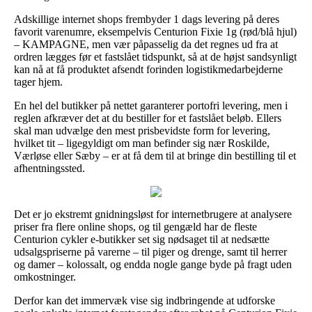
Adskillige internet shops frembyder 1 dags levering på deres
favorit varenumre, eksempelvis Centurion Fixie 1g (rød/blå hjul)
– KAMPAGNE, men vær påpasselig da det regnes ud fra at
ordren lægges før et fastslået tidspunkt, så at de højst sandsynligt
kan nå at få produktet afsendt forinden logistikmedarbejderne
tager hjem.
En hel del butikker på nettet garanterer portofri levering, men i
reglen afkræver det at du bestiller for et fastslået beløb. Ellers
skal man udvælge den mest prisbevidste form for levering,
hvilket tit – ligegyldigt om man befinder sig nær Roskilde,
Værløse eller Sæby – er at få dem til at bringe din bestilling til et
afhentningssted.
Det er jo ekstremt gnidningsløst for internetbrugere at analysere
priser fra flere online shops, og til gengæld har de fleste
Centurion cykler e-butikker set sig nødsaget til at nedsætte
udsalgspriserne på varerne – til piger og drenge, samt til herrer
og damer – kolossalt, og endda nogle gange byde på fragt uden
omkostninger.
Derfor kan det immervæk vise sig indbringende at udforske