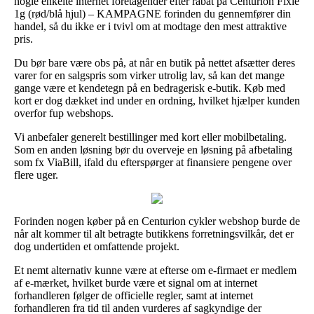
nogle enkelte internet foretagender efter rabat på Centurion Fixie
1g (rød/blå hjul) – KAMPAGNE forinden du gennemfører din
handel, så du ikke er i tvivl om at modtage den mest attraktive
pris.
Du bør bare være obs på, at når en butik på nettet afsætter deres
varer for en salgspris som virker utrolig lav, så kan det mange
gange være et kendetegn på en bedragerisk e-butik. Køb med
kort er dog dækket ind under en ordning, hvilket hjælper kunden
overfor fup webshops.
Vi anbefaler generelt bestillinger med kort eller mobilbetaling.
Som en anden løsning bør du overveje en løsning på afbetaling
som fx ViaBill, ifald du efterspørger at finansiere pengene over
flere uger.
Forinden nogen køber på en Centurion cykler webshop burde de
når alt kommer til alt betragte butikkens forretningsvilkår, det er
dog undertiden et omfattende projekt.
Et nemt alternativ kunne være at efterse om e-firmaet er medlem
af e-mærket, hvilket burde være et signal om at internet
forhandleren følger de officielle regler, samt at internet
forhandleren fra tid til anden vurderes af sagkyndige der