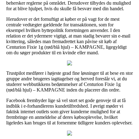
behersker reglerne på området. Derudover tilbydes du mulighed
for at blive hjulpet, hvis du skulle få besvær med din handel.
Herudover er det fornuftigt at køber er på vagt for de mest
centrale vedtægter gældende for transaktionen, som for
eksempel hvilken byttepolitik forretningen anvender. I den
relation er det ydermere vigtigt, at man stadig bevarer sin e-mail
kvittering, således man fremadrettet kan påvise sit køb af
Centurion Fixie 1g (rød/blå hjul) – KAMPAGNE, ligegyldigt
om du søger produkter til en kvinde eller mand.
Trustpilot medfører i højeste grad fine løsninger til at bese en stor
gruppe andre brugeres iagttagelser og herved foreslår vi, at du
studerer webbutikkens bedømmelser af Centurion Fixie 1g
(rød/blå hjul) – KAMPAGNE inden du placerer din ordre.
Facebook frembyder lige så vel stort set gode genveje til at få
indblik i e-forhandlerens kundetilfredshed. I øvrigt møder vi
faktisk internet outlets som giver kunderne mulighed for at
frembringe en anmeldelse af deres købsoplevelse, hvilket
ligeledes kan bruges til at fornemme tidligere kunders oplevelser.