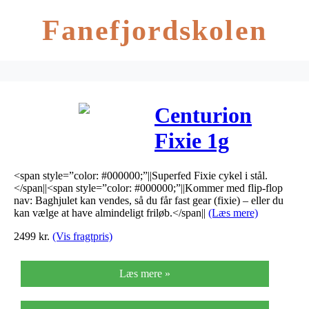
Fanefjordskolen
Centurion
Fixie 1g
(rød/blå hjul)
<span style=”color: #000000;”||Superfed Fixie cykel i stål.
–
</span||<span style=”color: #000000;”||Kommer med flip-flop
nav: Baghjulet kan vendes, så du får fast gear (fixie) – eller du
KAMPAGNE
kan vælge at have almindeligt friløb.</span||
(Læs mere)
2499
kr.
(Vis fragtpris)
Læs mere »