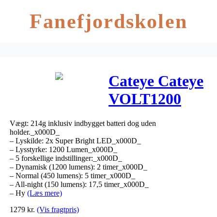
Fanefjordskolen
Cateye Cateye
VOLT1200
HL-
Vægt: 214g inklusiv indbygget batteri dog uden
EL1000RC
holder._x000D_
– Lyskilde: 2x Super Bright LED_x000D_
USB 1200
– Lysstyrke: 1200 Lumen_x000D_
– 5 forskellige indstillinger:_x000D_
lumen forlygte
– Dynamisk (1200 lumens): 2 timer_x000D_
– Normal (450 lumens): 5 timer_x000D_
– All-night (150 lumens): 17,5 timer_x000D_
– Hy
(Læs mere)
1279
kr.
(Vis fragtpris)