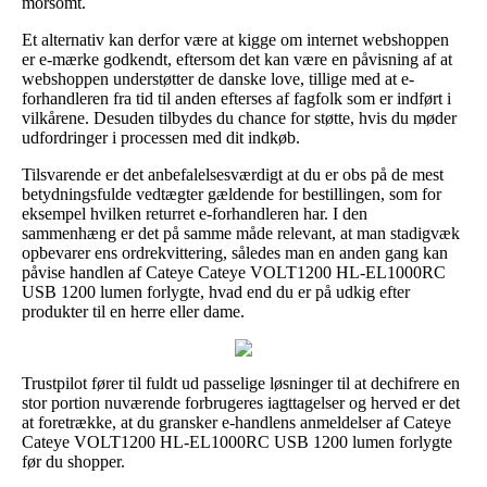
morsomt.
Et alternativ kan derfor være at kigge om internet webshoppen
er e-mærke godkendt, eftersom det kan være en påvisning af at
webshoppen understøtter de danske love, tillige med at e-
forhandleren fra tid til anden efterses af fagfolk som er indført i
vilkårene. Desuden tilbydes du chance for støtte, hvis du møder
udfordringer i processen med dit indkøb.
Tilsvarende er det anbefalelsesværdigt at du er obs på de mest
betydningsfulde vedtægter gældende for bestillingen, som for
eksempel hvilken returret e-forhandleren har. I den
sammenhæng er det på samme måde relevant, at man stadigvæk
opbevarer ens ordrekvittering, således man en anden gang kan
påvise handlen af Cateye Cateye VOLT1200 HL-EL1000RC
USB 1200 lumen forlygte, hvad end du er på udkig efter
produkter til en herre eller dame.
Trustpilot fører til fuldt ud passelige løsninger til at dechifrere en
stor portion nuværende forbrugeres iagttagelser og herved er det
at foretrække, at du gransker e-handlens anmeldelser af Cateye
Cateye VOLT1200 HL-EL1000RC USB 1200 lumen forlygte
før du shopper.