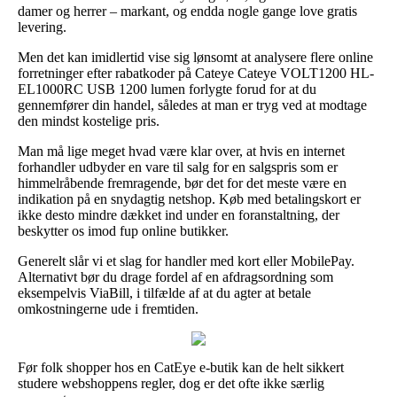
damer og herrer – markant, og endda nogle gange love gratis
levering.
Men det kan imidlertid vise sig lønsomt at analysere flere online
forretninger efter rabatkoder på Cateye Cateye VOLT1200 HL-
EL1000RC USB 1200 lumen forlygte forud for at du
gennemfører din handel, således at man er tryg ved at modtage
den mindst kostelige pris.
Man må lige meget hvad være klar over, at hvis en internet
forhandler udbyder en vare til salg for en salgspris som er
himmelråbende fremragende, bør det for det meste være en
indikation på en snydagtig netshop. Køb med betalingskort er
ikke desto mindre dækket ind under en foranstaltning, der
beskytter os imod fup online butikker.
Generelt slår vi et slag for handler med kort eller MobilePay.
Alternativt bør du drage fordel af en afdragsordning som
eksempelvis ViaBill, i tilfælde af at du agter at betale
omkostningerne ude i fremtiden.
Før folk shopper hos en CatEye e-butik kan de helt sikkert
studere webshoppens regler, dog er det ofte ikke særlig