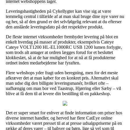
internet webshoppens lager.
Leveringshastigheden på Cykellygter kan vise sig at være
temmelig central i tilfælde af at man skal bruge dine nye varer nu
og her, så af den grund er det selvfølgelig relevant at du efterser
den anslåede leveringsdato på det respektive produkt.
De fleste internet virksomheder frembyder levering på blot en
enkelt hverdag på masser af produkter, eksempelvis Cateye
Cateye VOLT1200 HL-EL1000RC USB 1200 lumen forlygte,
som trods alt antager at ordren lægges forud for et besluttet
klokkeslæt, så at de har mulighed for at nå at få produkterne
ordnet inden medarbejderne har fyraften.
Flere webshops yder fragt uden beregning, men for det meste
afkræver det at man køber for en konkret pris. Alternativt skal
man udse dig den billigste leveringsmanér, hvilket ofte –
uafhængig om man bor ved Taastrup, Hjørring eller Sæby – vil
blive at få dem til at levere din bestilling til en pakkeshop.
Det er super smart for enhver at finde information om priser hos
diverse internet handler, og herved har flere CatEye online
virksomheder været presset til at at presse udsalgspriserne på en
række af deres varer – til babyer og børn, lige så vel som til