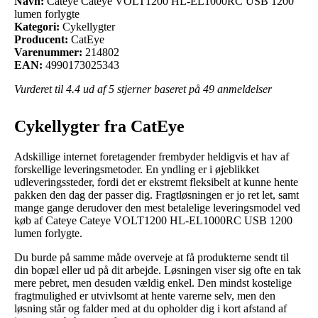
Navn:
Cateye Cateye VOLT1200 HL-EL1000RC USB 1200
lumen forlygte
Kategori:
Cykellygter
Producent:
CatEye
Varenummer:
214802
EAN:
4990173025343
Vurderet til
4.4
ud af 5 stjerner baseret på
49
anmeldelser
Cykellygter fra CatEye
Adskillige internet foretagender frembyder heldigvis et hav af
forskellige leveringsmetoder. En yndling er i øjeblikket
udleveringssteder, fordi det er ekstremt fleksibelt at kunne hente
pakken den dag der passer dig. Fragtløsningen er jo ret let, samt
mange gange derudover den mest betalelige leveringsmodel ved
køb af Cateye Cateye VOLT1200 HL-EL1000RC USB 1200
lumen forlygte.
Du burde på samme måde overveje at få produkterne sendt til
din bopæl eller ud på dit arbejde. Løsningen viser sig ofte en tak
mere pebret, men desuden vældig enkel. Den mindst kostelige
fragtmulighed er utvivlsomt at hente varerne selv, men den
løsning står og falder med at du opholder dig i kort afstand af