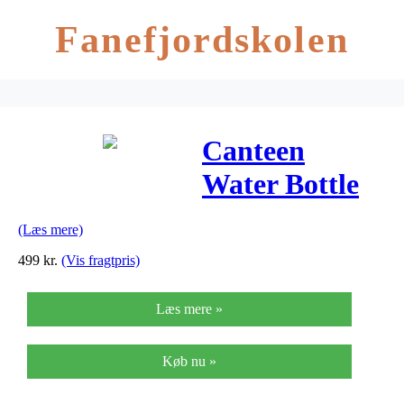
Fanefjordskolen
Canteen
Water Bottle
with Cooking
(Læs mere)
Cup
499
kr.
(Vis fragtpris)
Læs mere »
Køb nu »