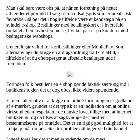
Man skal bare være obs på, at når en forretning på nettet
afhænder et produkt til salg for en udsalgspris som er urealistisk
favorabel, så bør det i nogle tilfælde være et kendetegn på en
svindel e-shop. Bestillinger med betalingskort er i hvert fald
omfattet af en lovbestemmelse, hvilket passer på kunden imod
bedrageriske webshops.
Generelt går vi ind for kortbestillinger eller MobilePay. Som
alternativ bør du bruge en afdragsordning fra fx ViaBill, i
tilfælde af at du efterspørger at afbetale betalingen ude i
fremtiden.
Forinden folk bestiller i en e-shop bør de faktisk sætte sig ind i
butikkens regler, det er dog oftest ikke videre spændende.
Et nemt alternativ er at kigge om online forretningen er godkendt
af e-mærket, grundet at det typisk er en indikation om at online
virksomheden respekterer de danske love, tillige med at internet
butikken nu og da tilses af sagkyndige der mestrer
bestemmelserne på området. Det er en rigtig god mulighed for at
få hjælp, når du udsættes for problemstillinger ved din handel.
Ligeså foreslåes det at man er vidende om de mest