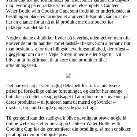
dag levering på en række varenumre, eksempelvis Canteen
Water Bottle with Cooking Cup, som trods alt er underforstået at
bestillingen placeres forinden et angivent tidspunkt, sådan at de
har en chance for at nå at få produkterne distribueret før
pakkepersonalet får fri.
Nogle enkelte e-butikker byder på levering uden gebyr, men ofte
kræver det at du handler for et fastslået beløb. Som alternativ bør
man beslutte sig for den billigste leveringsmulighed, der oftest –
ligegyldigt om du er i Vejle, Smørumnedre eller Skjern – vil
blive at få fragtfirmaet til at køre dine produkter til et
afhentningssted.
Det har vist sig at være rigtig fleksibelt for folk at analysere
priser på forskellige online forretninger, og derfor har mange
butikker på nettet set sig nødsaget til at reducere prisniveauet på
deres produkter – til juniorer, samt til mænd og kvinder –
drastisk, og endda nogle gange yde gratis fragt.
Til gengæld kan det stadigvæk blive gavnligt at prøve nogle få
online webshops efter udsalg på Canteen Water Bottle with
Cooking Cup før du gennemfører din bestilling, så man er sikker
på at opnå den prisbilligste pris.