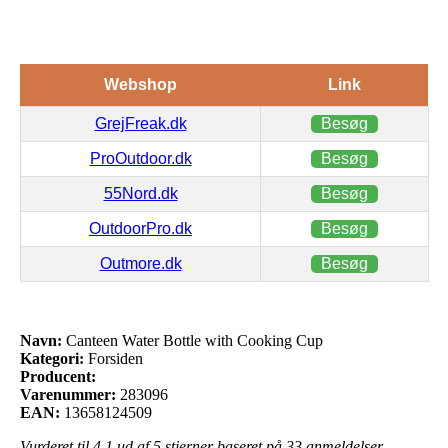
Webshop
Link
GrejFreak.dk
Besøg
ProOutdoor.dk
Besøg
55Nord.dk
Besøg
OutdoorPro.dk
Besøg
Outmore.dk
Besøg
Navn:
Canteen Water Bottle with Cooking Cup
Kategori:
Forsiden
Producent:
Varenummer:
283096
EAN:
13658124509
Vurderet til
4.1
ud af 5 stjerner baseret på
33
anmeldelser