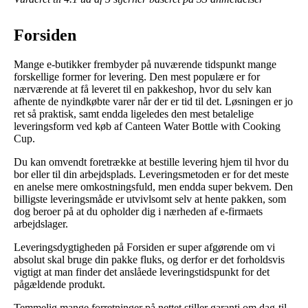
Forsiden
Mange e-butikker frembyder på nuværende tidspunkt mange
forskellige former for levering. Den mest populære er for
nærværende at få leveret til en pakkeshop, hvor du selv kan
afhente de nyindkøbte varer når der er tid til det. Løsningen er jo
ret så praktisk, samt endda ligeledes den mest betalelige
leveringsform ved køb af Canteen Water Bottle with Cooking
Cup.
Du kan omvendt foretrække at bestille levering hjem til hvor du
bor eller til din arbejdsplads. Leveringsmetoden er for det meste
en anelse mere omkostningsfuld, men endda super bekvem. Den
billigste leveringsmåde er utvivlsomt selv at hente pakken, som
dog beroer på at du opholder dig i nærheden af e-firmaets
arbejdslager.
Leveringsdygtigheden på Forsiden er super afgørende om vi
absolut skal bruge din pakke fluks, og derfor er det forholdsvis
vigtigt at man finder det anslåede leveringstidspunkt for det
pågældende produkt.
Temmelig mange forretninger på nettet stiller garanti om dag-til-