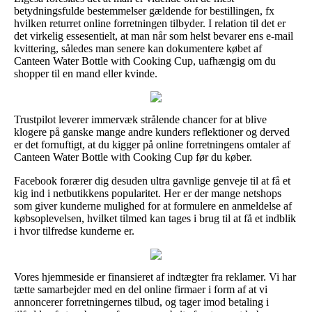
betydningsfulde bestemmelser gældende for bestillingen, fx
hvilken returret online forretningen tilbyder. I relation til det er
det virkelig essesentielt, at man når som helst bevarer ens e-mail
kvittering, således man senere kan dokumentere købet af
Canteen Water Bottle with Cooking Cup, uafhængig om du
shopper til en mand eller kvinde.
Trustpilot leverer immervæk strålende chancer for at blive
klogere på ganske mange andre kunders reflektioner og derved
er det fornuftigt, at du kigger på online forretningens omtaler af
Canteen Water Bottle with Cooking Cup før du køber.
Facebook forærer dig desuden ultra gavnlige genveje til at få et
kig ind i netbutikkens popularitet. Her er der mange netshops
som giver kunderne mulighed for at formulere en anmeldelse af
købsoplevelsen, hvilket tilmed kan tages i brug til at få et indblik
i hvor tilfredse kunderne er.
Vores hjemmeside er finansieret af indtægter fra reklamer. Vi har
tætte samarbejder med en del online firmaer i form af at vi
annoncerer forretningernes tilbud, og tager imod betaling i