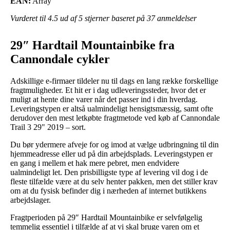
EAN:
Array
Vurderet til
4.5
ud af 5 stjerner baseret på
37
anmeldelser
29″ Hardtail Mountainbike fra
Cannondale cykler
Adskillige e-firmaer tildeler nu til dags en lang række forskellige
fragtmuligheder. Et hit er i dag udleveringssteder, hvor det er
muligt at hente dine varer når det passer ind i din hverdag.
Leveringstypen er altså ualmindeligt hensigtsmæssig, samt ofte
derudover den mest letkøbte fragtmetode ved køb af Cannondale
Trail 3 29" 2019 – sort.
Du bør ydermere afveje for og imod at vælge udbringning til din
hjemmeadresse eller ud på din arbejdsplads. Leveringstypen er
en gang i mellem et hak mere pebret, men endvidere
ualmindeligt let. Den prisbilligste type af levering vil dog i de
fleste tilfælde være at du selv henter pakken, men det stiller krav
om at du fysisk befinder dig i nærheden af internet butikkens
arbejdslager.
Fragtperioden på 29″ Hardtail Mountainbike er selvfølgelig
temmelig essentiel i tilfælde af at vi skal bruge varen om et