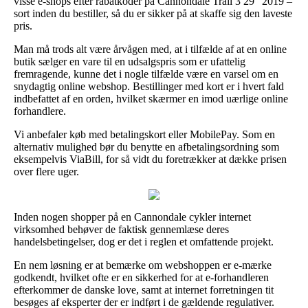
visse e-shops efter rabatkoder på Cannondale Trail 3 29" 2019 –
sort inden du bestiller, så du er sikker på at skaffe sig den laveste
pris.
Man må trods alt være årvågen med, at i tilfælde af at en online
butik sælger en vare til en udsalgspris som er ufattelig
fremragende, kunne det i nogle tilfælde være en varsel om en
snydagtig online webshop. Bestillinger med kort er i hvert fald
indbefattet af en orden, hvilket skærmer en imod uærlige online
forhandlere.
Vi anbefaler køb med betalingskort eller MobilePay. Som en
alternativ mulighed bør du benytte en afbetalingsordning som
eksempelvis ViaBill, for så vidt du foretrækker at dække prisen
over flere uger.
Inden nogen shopper på en Cannondale cykler internet
virksomhed behøver de faktisk gennemlæse deres
handelsbetingelser, dog er det i reglen et omfattende projekt.
En nem løsning er at bemærke om webshoppen er e-mærke
godkendt, hvilket ofte er en sikkerhed for at e-forhandleren
efterkommer de danske love, samt at internet forretningen tit
besøges af eksperter der er indført i de gældende regulativer.