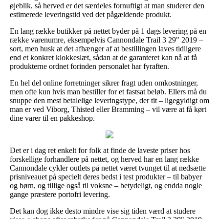
øjeblik, så herved er det særdeles fornuftigt at man studerer den
estimerede leveringstid ved det pågældende produkt.
En lang række butikker på nettet byder på 1 dags levering på en
række varenumre, eksempelvis Cannondale Trail 3 29" 2019 –
sort, men husk at det afhænger af at bestillingen laves tidligere
end et konkret klokkeslæt, sådan at de garanteret kan nå at få
produkterne ordnet forinden personalet har fyraften.
En hel del online forretninger sikrer fragt uden omkostninger,
men ofte kun hvis man bestiller for et fastsat beløb. Ellers må du
snuppe den mest betalelige leveringstype, der tit – ligegyldigt om
man er ved Viborg, Thisted eller Bramming – vil være at få kørt
dine varer til en pakkeshop.
Det er i dag ret enkelt for folk at finde de laveste priser hos
forskellige forhandlere på nettet, og herved har en lang række
Cannondale cykler outlets på nettet været tvunget til at nedsætte
prisniveauet på specielt deres bedst i test produkter – til babyer
og børn, og tillige også til voksne – betydeligt, og endda nogle
gange præstere portofri levering.
Det kan dog ikke desto mindre vise sig tiden værd at studere