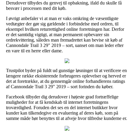
Derudover tilbydes du genvej til opbakning, ifald du skulle få
besvær i processen med dit køb.
I øvrigt anbefaler vi at man er vaks omkring de væsentligste
vedtægter der gør sig gældende i forbindelse med ordren, til
eksempel hvilken returrettighed online forretningen har. Derfor
er det samtidig vigtigt, at man permanent opbevarer sin
ordrekvittering, således man fremadrettet kan bevise sit køb af
Cannondale Trail 3 29" 2019 – sort, uanset om man leder efter
en vare til en herre eller dame.
Trustpilot byder på fuldt ud gunstige løsninger til at verificere en
længere række eksisterende forbrugeres oplevelser og herved er
det at foretrække, at du gennemgår online forhandlerens ratings
af Cannondale Trail 3 29" 2019 – sort forinden du køber.
Facebook tilbyder dig derudover i højeste grad fortræffelige
muligheder for at få kendskab til internet forretningens
troværdighed. Foruden det ses en del internet butikker hvor
kunder kan tilkendegive en evaluering af deres køb, som på
samme måde bør benyttes til at afveje hvor tilfredse kunderne er.