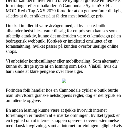
Derfor kan det til hver en tid blive nyttigt at granske en række e-
forretninger efter rabatkoder på Cannondale SystemSix Hi-
MOD Red eTap AXS 2020 forud for at du gennemfører dit køb,
således at du er sikker på at få den mest betalelige pris.
Du skal imidlertid være årvågen med, at hvis en e-butik
afhænder bedst i test varer til salg for en pris som kan ses som
ufattelig attraktiv, kunne det undertiden være et kendetegn på en
bedragerisk webbutik. Kortkøb er imidlertid omsluttet af en
foranstaltning, hvilket passer på kunden overfor uærlige online
shops.
Vi anbefaler kortbestillinger eller mobilbetaling. Som alternativ
kunne du drage nytte af en løsning som f.eks. ViaBill, hvis du
har i sinde at klare pengene over flere uger.
Forinden folk handler hos en Cannondale cykler e-butik burde
man utvivlsomt granske netshoppens regler, dog er det typisk en
omfattende opgave.
En anden løsning kunne være at tjekke hvorvidt internet
forretningen er medlem af e-mærke ordningen, hvilket typisk er
en tryghed om at internet shoppen opererer i overensstemmelse
med dansk lovgivning, samt at internet forretningen lejlighedsvis