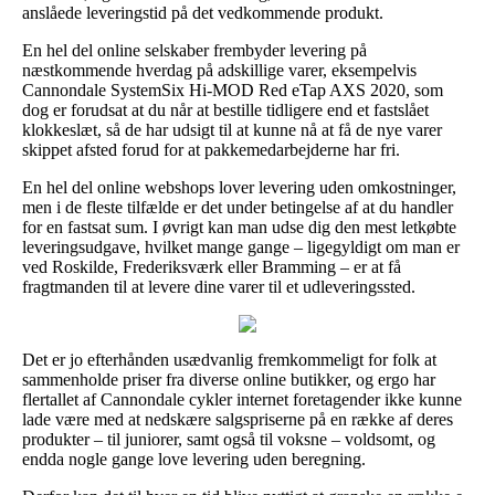
anslåede leveringstid på det vedkommende produkt.
En hel del online selskaber frembyder levering på
næstkommende hverdag på adskillige varer, eksempelvis
Cannondale SystemSix Hi-MOD Red eTap AXS 2020, som
dog er forudsat at du når at bestille tidligere end et fastslået
klokkeslæt, så de har udsigt til at kunne nå at få de nye varer
skippet afsted forud for at pakkemedarbejderne har fri.
En hel del online webshops lover levering uden omkostninger,
men i de fleste tilfælde er det under betingelse af at du handler
for en fastsat sum. I øvrigt kan man udse dig den mest letkøbte
leveringsudgave, hvilket mange gange – ligegyldigt om man er
ved Roskilde, Frederiksværk eller Bramming – er at få
fragtmanden til at levere dine varer til et udleveringssted.
Det er jo efterhånden usædvanlig fremkommeligt for folk at
sammenholde priser fra diverse online butikker, og ergo har
flertallet af Cannondale cykler internet foretagender ikke kunne
lade være med at nedskære salgspriserne på en række af deres
produkter – til juniorer, samt også til voksne – voldsomt, og
endda nogle gange love levering uden beregning.