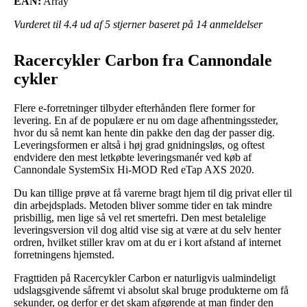
EAN:
Array
Vurderet til
4.4
ud af 5 stjerner baseret på
14
anmeldelser
Racercykler Carbon fra Cannondale
cykler
Flere e-forretninger tilbyder efterhånden flere former for
levering. En af de populære er nu om dage afhentningssteder,
hvor du så nemt kan hente din pakke den dag der passer dig.
Leveringsformen er altså i høj grad gnidningsløs, og oftest
endvidere den mest letkøbte leveringsmanér ved køb af
Cannondale SystemSix Hi-MOD Red eTap AXS 2020.
Du kan tillige prøve at få varerne bragt hjem til dig privat eller til
din arbejdsplads. Metoden bliver somme tider en tak mindre
prisbillig, men lige så vel ret smertefri. Den mest betalelige
leveringsversion vil dog altid vise sig at være at du selv henter
ordren, hvilket stiller krav om at du er i kort afstand af internet
forretningens hjemsted.
Fragttiden på Racercykler Carbon er naturligvis ualmindeligt
udslagsgivende såfremt vi absolut skal bruge produkterne om få
sekunder, og derfor er det skam afgørende at man finder den