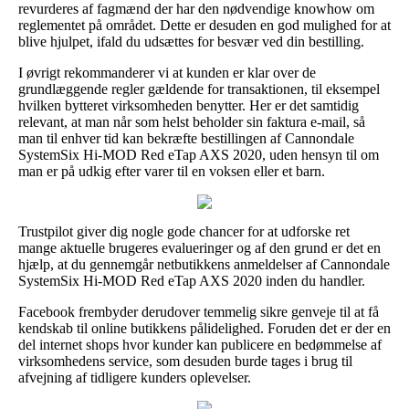
revurderes af fagmænd der har den nødvendige knowhow om
reglementet på området. Dette er desuden en god mulighed for at
blive hjulpet, ifald du udsættes for besvær ved din bestilling.
I øvrigt rekommanderer vi at kunden er klar over de
grundlæggende regler gældende for transaktionen, til eksempel
hvilken bytteret virksomheden benytter. Her er det samtidig
relevant, at man når som helst beholder sin faktura e-mail, så
man til enhver tid kan bekræfte bestillingen af Cannondale
SystemSix Hi-MOD Red eTap AXS 2020, uden hensyn til om
man er på udkig efter varer til en voksen eller et barn.
Trustpilot giver dig nogle gode chancer for at udforske ret
mange aktuelle brugeres evalueringer og af den grund er det en
hjælp, at du gennemgår netbutikkens anmeldelser af Cannondale
SystemSix Hi-MOD Red eTap AXS 2020 inden du handler.
Facebook frembyder derudover temmelig sikre genveje til at få
kendskab til online butikkens pålidelighed. Foruden det er der en
del internet shops hvor kunder kan publicere en bedømmelse af
virksomhedens service, som desuden burde tages i brug til
afvejning af tidligere kunders oplevelser.