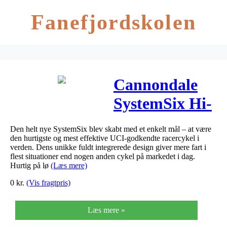
Fanefjordskolen
Cannondale
SystemSix Hi-
MOD Red
Den helt nye SystemSix blev skabt med et enkelt mål – at være
eTap AXS
den hurtigste og mest effektive UCI-godkendte racercykel i
verden. Dens unikke fuldt integrerede design giver mere fart i
2020
flest situationer end nogen anden cykel på markedet i dag.
Hurtig på lø
(Læs mere)
0
kr.
(Vis fragtpris)
Læs mere »