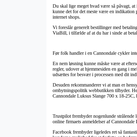
Du skal lige meget hvad være så påvagt, at i
kunne det for det meste være en indikation p
internet shops.
Vi foreslår generelt bestillinger med betali
ViaBill, i tilfælde af at du har i sinde at be
Før folk handler i en Cannondale cykler int
En nem løsning kunne måske være at efterse h
regler, udover at hjemmesiden en gang i mell
udsættes for besvær i processen med dit in
Desuden rekommanderer vi at man er hensyns
ombytningspolitik webbutikken tilbyder. Her
Cannondale Luksus Slange 700 x 18-25C, hv
Trustpilot frembyder nogenlunde strålende løs
online firmaets anmeldelser af Cannondale 
Facebook frembyder ligeledes ret så fantasti