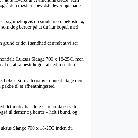
fte også den mest prisbevidste leveringsmåde
ser sig uheldigvis en smule mere bekostelig,
e, som dog beroer på at du har bopæl med
grund er det i sandhed centralt at vi ser
annondale Luksus Slange 700 x 18-25C, men
at nå at få bestillingen afsted forinden
lået beløb. Som alternativ kunne du tage den
 pakke til et afhentningssted.
g med det motiv har flere Cannondale cykler
også til damer og herrer – helt i bund, og
le Luksus Slange 700 x 18-25C inden du