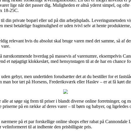
te varer lige når det passer dig. Muligheden er altså yderst simpel, og o
 x 18-25C.
til din private bopæl eller ud på din arbejdsplads. Leveringsmetoden vi
n mest betalelige fragtmulighed er uden tvivl selv at hente produktern
ldig relevant hvis du absolut skal bruge varen med det samme, så af den 
 vare.
ng på næstkommende hverdag på massevis af varenumre, eksempelvis C
end et nøjagtigt klokkeslæt, med hensynstagen til at de har en chance for 
 uden gebyr, men undertiden forudsætter det at du bestiller for et fasts
m man bor tæt på Horsens, Frederiksværk eller Haslev – er at få kørt din
r alle at søge sig frem til priser i blandt diverse online forretninger, o
e priserne på en række af deres varer – til børn og babyer, og ligeledes 
t se nærmere på et par forskellige online shops efter rabat på Cannonda
velinformeret til at indhente den prisbilligste pris.