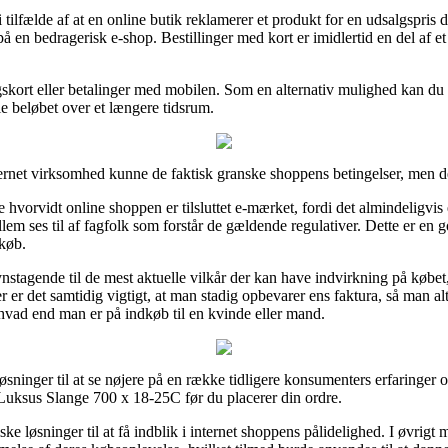
 tilfælde af at en online butik reklamerer et produkt for en udsalgspris
å en bedragerisk e-shop. Bestillinger med kort er imidlertid en del af e
ngskort eller betalinger med mobilen. Som en alternativ mulighed kan du
tale beløbet over et længere tidsrum.
ernet virksomhed kunne de faktisk granske shoppens betingelser, men de
vorvidt online shoppen er tilsluttet e-mærket, fordi det almindeligvis e
em ses til af fagfolk som forstår de gældende regulativer. Dette er en g
dkøb.
tagende til de mest aktuelle vilkår der kan have indvirkning på købet
 er det samtidig vigtigt, at man stadig opbevarer ens faktura, så man a
ad end man er på indkøb til en kvinde eller mand.
ninger til at se nøjere på en række tidligere konsumenters erfaringer og 
Luksus Slange 700 x 18-25C før du placerer din ordre.
ske løsninger til at få indblik i internet shoppens pålidelighed. I øvrig