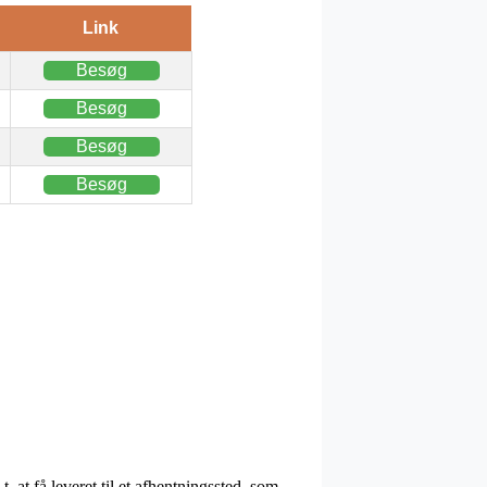
Link
Besøg
Besøg
Besøg
Besøg
. at få leveret til et afhentningssted, som