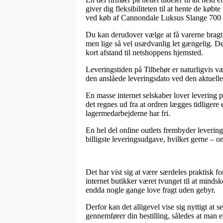
giver dig fleksibiliteten til at hente de køb
ved køb af Cannondale Luksus Slange 700
Du kan derudover vælge at få varerne bragt 
men lige så vel usædvanlig let gængelig. De
kort afstand til netshoppens hjemsted.
Leveringstiden på Tilbehør er naturligvis væ
den anslåede leveringsdato ved den aktuelle
En masse internet selskaber lover leveri
det regnes ud fra at ordren lægges tidligere 
lagermedarbejderne har fri.
En hel del online outlets frembyder levering
billigste leveringsudgave, hvilket gerne – o
Det har vist sig at være særdeles praktisk fo
internet butikker været tvunget til at mindsk
endda nogle gange love fragt uden gebyr.
Derfor kan det alligevel vise sig nyttigt a
gennemfører din bestilling, således at man er 