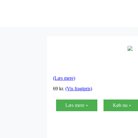
(Læs mere)
69
kr.
(Vis fragtpris)
Læs mere »
Køb nu »