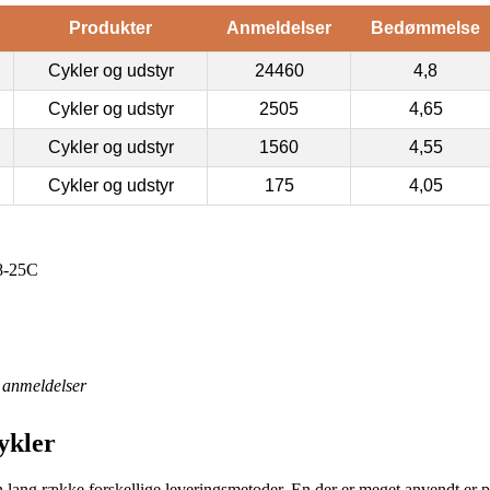
Produkter
Anmeldelser
Bedømmelse
Cykler og udstyr
24460
4,8
Cykler og udstyr
2505
4,65
Cykler og udstyr
1560
4,55
Cykler og udstyr
175
4,05
8-25C
anmeldelser
ykler
 en lang række forskellige leveringsmetoder. En der er meget anvendt er p.t