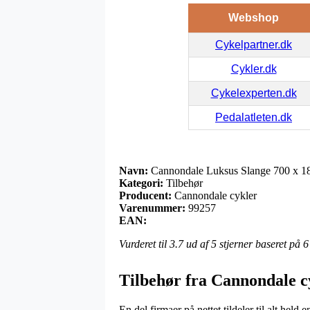
Webshop
Cykelpartner.dk
Cykler.dk
Cykelexperten.dk
Pedalatleten.dk
Navn:
Cannondale Luksus Slange 700 x 1
Kategori:
Tilbehør
Producent:
Cannondale cykler
Varenummer:
99257
EAN:
Vurderet til
3.7
ud af 5 stjerner baseret på
6
Tilbehør fra Cannondale c
En del firmaer på nettet tildeler til alt held