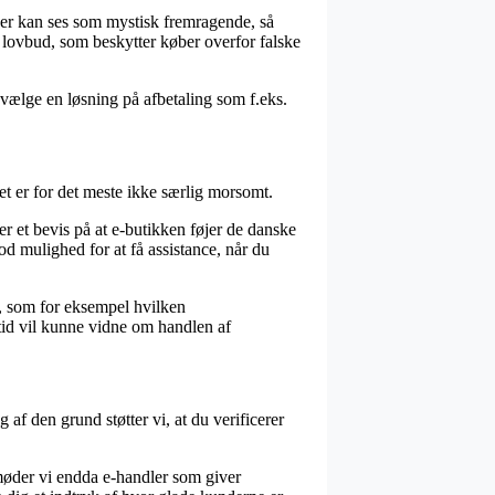
 der kan ses som mystisk fremragende, så
t lovbud, som beskytter køber overfor falske
 vælge en løsning på afbetaling som f.eks.
t er for det meste ikke særlig morsomt.
r et bevis på at e-butikken føjer de danske
od mulighed for at få assistance, når du
, som for eksempel hvilken
ltid vil kunne vidne om handlen af
af den grund støtter vi, at du verificerer
t møder vi endda e-handler som giver