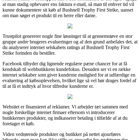
at man stadig opbevarer ens faktura e-mail, så man til enhver tid vil
kunne dokumentere sit køb af Bushnell Trophy First Strike, uanset
om man søger et produkt til en herre eller dame.
Trustpilot genererer nogle fine løsninger til at gennemstøve en stor
gruppe andre brugeres evalueringer og af den grund anbefales det, at
du analyserer internet selskabets ratings af Bushnell Trophy First
Strike forinden du bestiller.
Facebook tilbyder dig lignende regulære pæne chancer for at få
kendskab til webbutikkens kundefokus. Desuden ser vi en række
internet selskaber som giver kunderne mulighed for at udfærdige en
evaluering af købsoplevelsen, hvilket lige så vel bør drages fordel af
til at få et indtryk af hvor tilfredse kunderne er.
Websitet er finansieret af reklamer. Vi arbejder tæt sammen med
nogle forskellige internet firmaer eftersom vi introducerer
butikkernes produkter, og indkasserer betaling i tilfælde af at du
foretager et køb.
Viden vedrørende produkter og butikker på nettet ajourføres
løbende, men man kan ikke stille os ansvarlig for ændringer der