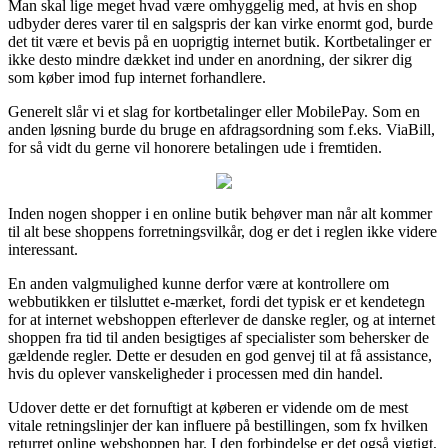
Man skal lige meget hvad være omhyggelig med, at hvis en shop
udbyder deres varer til en salgspris der kan virke enormt god, burde
det tit være et bevis på en uoprigtig internet butik. Kortbetalinger er
ikke desto mindre dækket ind under en anordning, der sikrer dig
som køber imod fup internet forhandlere.
Generelt slår vi et slag for kortbetalinger eller MobilePay. Som en
anden løsning burde du bruge en afdragsordning som f.eks. ViaBill,
for så vidt du gerne vil honorere betalingen ude i fremtiden.
Inden nogen shopper i en online butik behøver man når alt kommer
til alt bese shoppens forretningsvilkår, dog er det i reglen ikke videre
interessant.
En anden valgmulighed kunne derfor være at kontrollere om
webbutikken er tilsluttet e-mærket, fordi det typisk er et kendetegn
for at internet webshoppen efterlever de danske regler, og at internet
shoppen fra tid til anden besigtiges af specialister som behersker de
gældende regler. Dette er desuden en god genvej til at få assistance,
hvis du oplever vanskeligheder i processen med din handel.
Udover dette er det fornuftigt at køberen er vidende om de mest
vitale retningslinjer der kan influere på bestillingen, som fx hvilken
returret online webshoppen har. I den forbindelse er det også vigtigt,