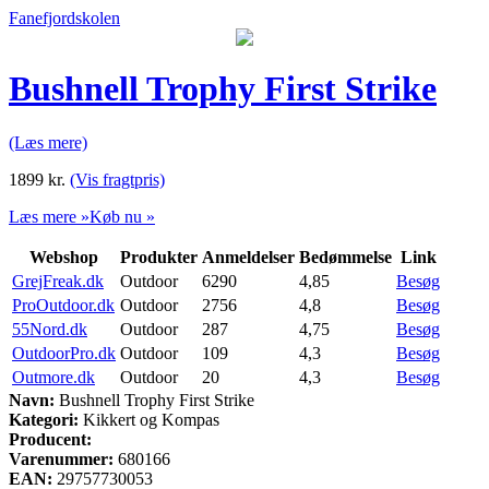
Fanefjordskolen
Bushnell Trophy First Strike
(Læs mere)
1899
kr.
(Vis fragtpris)
Læs mere »
Køb nu »
Webshop
Produkter
Anmeldelser
Bedømmelse
Link
GrejFreak.dk
Outdoor
6290
4,85
Besøg
ProOutdoor.dk
Outdoor
2756
4,8
Besøg
55Nord.dk
Outdoor
287
4,75
Besøg
OutdoorPro.dk
Outdoor
109
4,3
Besøg
Outmore.dk
Outdoor
20
4,3
Besøg
Navn:
Bushnell Trophy First Strike
Kategori:
Kikkert og Kompas
Producent:
Varenummer:
680166
EAN:
29757730053