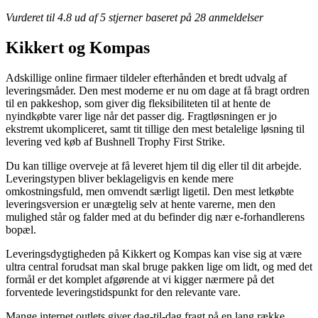
Vurderet til
4.8
ud af 5 stjerner baseret på
28
anmeldelser
Kikkert og Kompas
Adskillige online firmaer tildeler efterhånden et bredt udvalg af
leveringsmåder. Den mest moderne er nu om dage at få bragt ordren
til en pakkeshop, som giver dig fleksibiliteten til at hente de
nyindkøbte varer lige når det passer dig. Fragtløsningen er jo
ekstremt ukompliceret, samt tit tillige den mest betalelige løsning til
levering ved køb af Bushnell Trophy First Strike.
Du kan tillige overveje at få leveret hjem til dig eller til dit arbejde.
Leveringstypen bliver beklageligvis en kende mere
omkostningsfuld, men omvendt særligt ligetil. Den mest letkøbte
leveringsversion er unægtelig selv at hente varerne, men den
mulighed står og falder med at du befinder dig nær e-forhandlerens
bopæl.
Leveringsdygtigheden på Kikkert og Kompas kan vise sig at være
ultra central forudsat man skal bruge pakken lige om lidt, og med det
formål er det komplet afgørende at vi kigger nærmere på det
forventede leveringstidspunkt for den relevante vare.
Mange internet outlets giver dag-til-dag fragt på en lang række