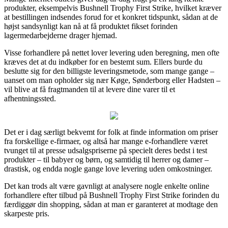
produkter, eksempelvis Bushnell Trophy First Strike, hvilket kræver
at bestillingen indsendes forud for et konkret tidspunkt, sådan at de
højst sandsynligt kan nå at få produktet fikset forinden
lagermedarbejderne drager hjemad.
Visse forhandlere på nettet lover levering uden beregning, men ofte
kræves det at du indkøber for en bestemt sum. Ellers burde du
beslutte sig for den billigste leveringsmetode, som mange gange –
uanset om man opholder sig nær Køge, Sønderborg eller Hadsten –
vil blive at få fragtmanden til at levere dine varer til et
afhentningssted.
Det er i dag særligt bekvemt for folk at finde information om priser
fra forskellige e-firmaer, og altså har mange e-forhandlere været
tvunget til at presse udsalgspriserne på specielt deres bedst i test
produkter – til babyer og børn, og samtidig til herrer og damer –
drastisk, og endda nogle gange love levering uden omkostninger.
Det kan trods alt være gavnligt at analysere nogle enkelte online
forhandlere efter tilbud på Bushnell Trophy First Strike forinden du
færdiggør din shopping, sådan at man er garanteret at modtage den
skarpeste pris.