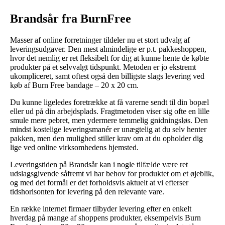
Brandsår fra BurnFree
Masser af online forretninger tildeler nu et stort udvalg af
leveringsudgaver. Den mest almindelige er p.t. pakkeshoppen,
hvor det nemlig er ret fleksibelt for dig at kunne hente de købte
produkter på et selvvalgt tidspunkt. Metoden er jo ekstremt
ukompliceret, samt oftest også den billigste slags levering ved
køb af Burn Free bandage – 20 x 20 cm.
Du kunne ligeledes foretrække at få varerne sendt til din bopæl
eller ud på din arbejdsplads. Fragtmetoden viser sig ofte en lille
smule mere pebret, men ydermere temmelig gnidningsløs. Den
mindst kostelige leveringsmanér er unægtelig at du selv henter
pakken, men den mulighed stiller krav om at du opholder dig
lige ved online virksomhedens hjemsted.
Leveringstiden på Brandsår kan i nogle tilfælde være ret
udslagsgivende såfremt vi har behov for produktet om et øjeblik,
og med det formål er det forholdsvis aktuelt at vi efterser
tidshorisonten for levering på den relevante vare.
En række internet firmaer tilbyder levering efter en enkelt
hverdag på mange af shoppens produkter, eksempelvis Burn