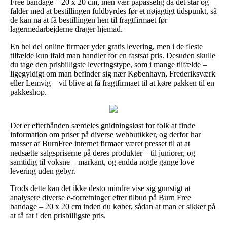
Free bandage – 20 x 20 cm, men vær påpasselig da det står og
falder med at bestillingen fuldbyrdes før et nøjagtigt tidspunkt, så
de kan nå at få bestillingen hen til fragtfirmaet før
lagermedarbejderne drager hjemad.
En hel del online firmaer yder gratis levering, men i de fleste
tilfælde kun ifald man handler for en fastsat pris. Desuden skulle
du tage den prisbilligste leveringstype, som i mange tilfælde –
ligegyldigt om man befinder sig nær København, Frederiksværk
eller Lemvig – vil blive at få fragtfirmaet til at køre pakken til en
pakkeshop.
Det er efterhånden særdeles gnidningsløst for folk at finde
information om priser på diverse webbutikker, og derfor har
masser af BurnFree internet firmaer været presset til at at
nedsætte salgspriserne på deres produkter – til juniorer, og
samtidig til voksne – markant, og endda nogle gange love
levering uden gebyr.
Trods dette kan det ikke desto mindre vise sig gunstigt at
analysere diverse e-forretninger efter tilbud på Burn Free
bandage – 20 x 20 cm inden du køber, sådan at man er sikker på
at få fat i den prisbilligste pris.