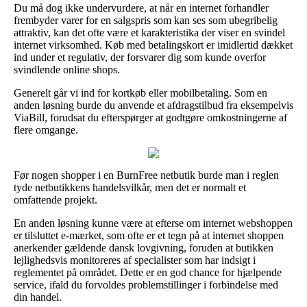
Du må dog ikke undervurdere, at når en internet forhandler
frembyder varer for en salgspris som kan ses som ubegribelig
attraktiv, kan det ofte være et karakteristika der viser en svindel
internet virksomhed. Køb med betalingskort er imidlertid dækket
ind under et regulativ, der forsvarer dig som kunde overfor
svindlende online shops.
Generelt går vi ind for kortkøb eller mobilbetaling. Som en
anden løsning burde du anvende et afdragstilbud fra eksempelvis
ViaBill, forudsat du efterspørger at godtgøre omkostningerne af
flere omgange.
Før nogen shopper i en BurnFree netbutik burde man i reglen
tyde netbutikkens handelsvilkår, men det er normalt et
omfattende projekt.
En anden løsning kunne være at efterse om internet webshoppen
er tilsluttet e-mærket, som ofte er et tegn på at internet shoppen
anerkender gældende dansk lovgivning, foruden at butikken
lejlighedsvis monitoreres af specialister som har indsigt i
reglementet på området. Dette er en god chance for hjælpende
service, ifald du forvoldes problemstillinger i forbindelse med
din handel.