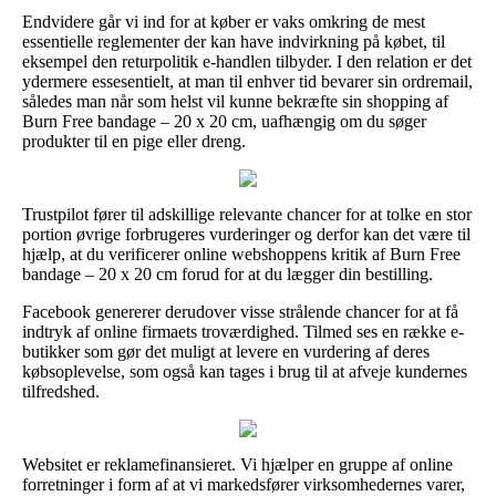
Endvidere går vi ind for at køber er vaks omkring de mest
essentielle reglementer der kan have indvirkning på købet, til
eksempel den returpolitik e-handlen tilbyder. I den relation er det
ydermere essesentielt, at man til enhver tid bevarer sin ordremail,
således man når som helst vil kunne bekræfte sin shopping af
Burn Free bandage – 20 x 20 cm, uafhængig om du søger
produkter til en pige eller dreng.
Trustpilot fører til adskillige relevante chancer for at tolke en stor
portion øvrige forbrugeres vurderinger og derfor kan det være til
hjælp, at du verificerer online webshoppens kritik af Burn Free
bandage – 20 x 20 cm forud for at du lægger din bestilling.
Facebook genererer derudover visse strålende chancer for at få
indtryk af online firmaets troværdighed. Tilmed ses en række e-
butikker som gør det muligt at levere en vurdering af deres
købsoplevelse, som også kan tages i brug til at afveje kundernes
tilfredshed.
Websitet er reklamefinansieret. Vi hjælper en gruppe af online
forretninger i form af at vi markedsfører virksomhedernes varer,