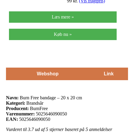
99
kr.
(Vis fragtpris)
Læs mere »
Køb nu »
Webshop
Link
Navn:
Burn Free bandage – 20 x 20 cm
Kategori:
Brandsår
Producent:
BurnFree
Varenummer:
5025646090050
EAN:
5025646090050
Vurderet til
3.7
ud af 5 stjerner baseret på
5
anmeldelser