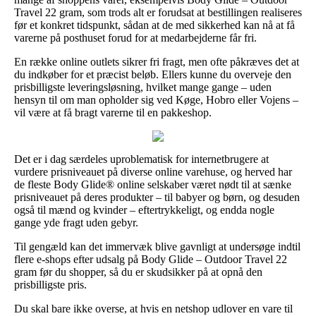
Travel 22 gram, som trods alt er forudsat at bestillingen realiseres
før et konkret tidspunkt, sådan at de med sikkerhed kan nå at få
varerne på posthuset forud for at medarbejderne får fri.
En række online outlets sikrer fri fragt, men ofte påkræves det at
du indkøber for et præcist beløb. Ellers kunne du overveje den
prisbilligste leveringsløsning, hvilket mange gange – uden
hensyn til om man opholder sig ved Køge, Hobro eller Vojens –
vil være at få bragt varerne til en pakkeshop.
Det er i dag særdeles uproblematisk for internetbrugere at
vurdere prisniveauet på diverse online varehuse, og herved har
de fleste Body Glide® online selskaber været nødt til at sænke
prisniveauet på deres produkter – til babyer og børn, og desuden
også til mænd og kvinder – eftertrykkeligt, og endda nogle
gange yde fragt uden gebyr.
Til gengæld kan det immervæk blive gavnligt at undersøge indtil
flere e-shops efter udsalg på Body Glide – Outdoor Travel 22
gram før du shopper, så du er skudsikker på at opnå den
prisbilligste pris.
Du skal bare ikke overse, at hvis en netshop udlover en vare til