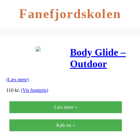
Fanefjordskolen
Body Glide –
Outdoor
Travel 22
(Læs mere)
gram
110
kr.
(Vis fragtpris)
Læs mere »
Køb nu »