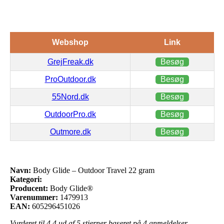
Webshop
Link
GrejFreak.dk
Besøg
ProOutdoor.dk
Besøg
55Nord.dk
Besøg
OutdoorPro.dk
Besøg
Outmore.dk
Besøg
Navn:
Body Glide – Outdoor Travel 22 gram
Kategori:
Producent:
Body Glide®
Varenummer:
1479913
EAN:
605296451026
Vurderet til
4.4
ud af 5 stjerner baseret på
4
anmeldelser