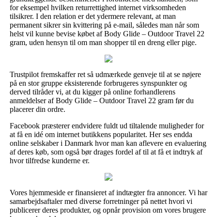
for eksempel hvilken returrettighed internet virksomheden
tilsikrer. I den relation er det ydermere relevant, at man
permanent sikrer sin kvittering på e-mail, således man når som
helst vil kunne bevise købet af Body Glide – Outdoor Travel 22
gram, uden hensyn til om man shopper til en dreng eller pige.
Trustpilot fremskaffer ret så udmærkede genveje til at se nøjere
på en stor gruppe eksisterende forbrugeres synspunkter og
derved tilråder vi, at du kigger på online forhandlerens
anmeldelser af Body Glide – Outdoor Travel 22 gram før du
placerer din ordre.
Facebook præsterer endvidere fuldt ud tiltalende muligheder for
at få en idé om internet butikkens popularitet. Her ses endda
online selskaber i Danmark hvor man kan aflevere en evaluering
af deres køb, som også bør drages fordel af til at få et indtryk af
hvor tilfredse kunderne er.
Vores hjemmeside er finansieret af indtægter fra annoncer. Vi har
samarbejdsaftaler med diverse forretninger på nettet hvori vi
publicerer deres produkter, og opnår provision om vores brugere