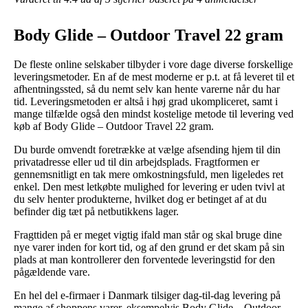
Body Glide – Outdoor Travel 22 gram
De fleste online selskaber tilbyder i vore dage diverse forskellige
leveringsmetoder. En af de mest moderne er p.t. at få leveret til et
afhentningssted, så du nemt selv kan hente varerne når du har
tid. Leveringsmetoden er altså i høj grad ukompliceret, samt i
mange tilfælde også den mindst kostelige metode til levering ved
køb af Body Glide – Outdoor Travel 22 gram.
Du burde omvendt foretrække at vælge afsending hjem til din
privatadresse eller ud til din arbejdsplads. Fragtformen er
gennemsnitligt en tak mere omkostningsfuld, men ligeledes ret
enkel. Den mest letkøbte mulighed for levering er uden tvivl at
du selv henter produkterne, hvilket dog er betinget af at du
befinder dig tæt på netbutikkens lager.
Fragttiden på er meget vigtig ifald man står og skal bruge dine
nye varer inden for kort tid, og af den grund er det skam på sin
plads at man kontrollerer den forventede leveringstid for den
pågældende vare.
En hel del e-firmaer i Danmark tilsiger dag-til-dag levering på
mange af shoppens varer, eksempelvis Body Glide – Outdoor