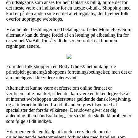
en udsalgspris som anses for helt fantastisk billig, burde det for
det meste være en indikator for en uægte e-butik. Shopping med
kort er på den anden side en del af et regulativ, der hjælper folk
overfor uoprigtige webshops.
Vi anbefaler bestillinger med betalingskort eller MobilePay. Som
alternativ kan du drage fordel af en løsning på afbetaling fra for
eksempel ViaBill, for så vidt du ser en fordel i at honorere
regningen senere.
Forinden folk shopper i en Body Glide® netbutik bør de
principielt gennemgå shoppens forretningsbetingelser, men det er
almindeligvis ikke videre interessant.
Alternativet kunne være at efterse om online firmaet er
verificeret af e-mærket, siden det kan være en tilkendegivelse af
at internet webshoppen understøtter gældende dansk lovgivning,
og at internet butikken fra tid til anden føres tilsyn med af
specialister der forstår vilkårene. Derudover giver det dig
anledning til en håndsrækning, for så vidt du skulle få problemer
som følge af dit indkøb.
Ydermere er det en hjælp at kunden er vidende om de
grundlæggende bestemmelser i forbindelse med handlen, som