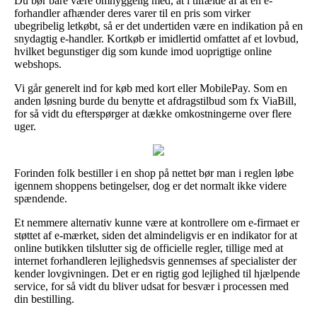
Du bør bare være omhyggelig med, at i tilfælde af at en e-
forhandler afhænder deres varer til en pris som virker
ubegribelig letkøbt, så er det undertiden være en indikation på en
snydagtig e-handler. Kortkøb er imidlertid omfattet af et lovbud,
hvilket begunstiger dig som kunde imod uoprigtige online
webshops.
Vi går generelt ind for køb med kort eller MobilePay. Som en
anden løsning burde du benytte et afdragstilbud som fx ViaBill,
for så vidt du efterspørger at dække omkostningerne over flere
uger.
Forinden folk bestiller i en shop på nettet bør man i reglen løbe
igennem shoppens betingelser, dog er det normalt ikke videre
spændende.
Et nemmere alternativ kunne være at kontrollere om e-firmaet er
støttet af e-mærket, siden det almindeligvis er en indikator for at
online butikken tilslutter sig de officielle regler, tillige med at
internet forhandleren lejlighedsvis gennemses af specialister der
kender lovgivningen. Det er en rigtig god lejlighed til hjælpende
service, for så vidt du bliver udsat for besvær i processen med
din bestilling.