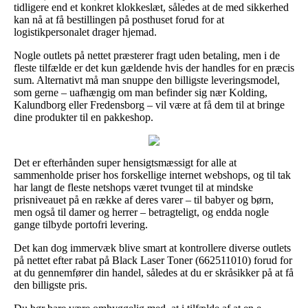
tidligere end et konkret klokkeslæt, således at de med sikkerhed
kan nå at få bestillingen på posthuset forud for at
logistikpersonalet drager hjemad.
Nogle outlets på nettet præsterer fragt uden betaling, men i de
fleste tilfælde er det kun gældende hvis der handles for en præcis
sum. Alternativt må man snuppe den billigste leveringsmodel,
som gerne – uafhængig om man befinder sig nær Kolding,
Kalundborg eller Fredensborg – vil være at få dem til at bringe
dine produkter til en pakkeshop.
Det er efterhånden super hensigtsmæssigt for alle at
sammenholde priser hos forskellige internet webshops, og til tak
har langt de fleste netshops været tvunget til at mindske
prisniveauet på en række af deres varer – til babyer og børn,
men også til damer og herrer – betragteligt, og endda nogle
gange tilbyde portofri levering.
Det kan dog immervæk blive smart at kontrollere diverse outlets
på nettet efter rabat på Black Laser Toner (662511010) forud for
at du gennemfører din handel, således at du er skråsikker på at få
den billigste pris.