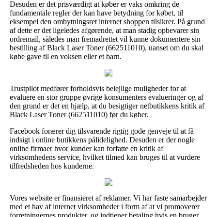
Desuden er det prisværdigt at køber er vaks omkring de
fundamentale regler der kan have betydning for købet, til
eksempel den ombytningsret internet shoppen tilsikrer. På grund
af dette er det ligeledes afgørende, at man stadig opbevarer sin
ordremail, således man fremadrettet vil kunne dokumentere sin
bestilling af Black Laser Toner (662511010), uanset om du skal
købe gave til en voksen eller et barn.
Trustpilot medfører forholdsvis belejlige muligheder for at
evaluere en stor gruppe øvrige konsumenters evalueringer og af
den grund er det en hjælp, at du besigtiger netbutikkens kritik af
Black Laser Toner (662511010) før du køber.
Facebook forærer dig tilsvarende rigtig gode genveje til at få
indsigt i online butikkens pålidelighed. Desuden er der nogle
online firmaer hvor kunder kan forfatte en kritik af
virksomhedens service, hvilket tilmed kan bruges til at vurdere
tilfredsheden hos kunderne.
Vores website er finansieret af reklamer. Vi har faste samarbejder
med et hav af internet virksomheder i form af at vi promoverer
forretningernes produkter, og indtjener betaling hvis en bruger