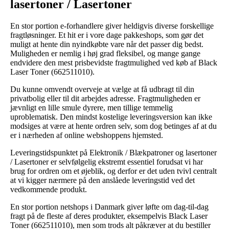
lasertoner / Lasertoner
En stor portion e-forhandlere giver heldigvis diverse forskellige
fragtløsninger. Et hit er i vore dage pakkeshops, som gør det
muligt at hente din nyindkøbte vare når det passer dig bedst.
Muligheden er nemlig i høj grad fleksibel, og mange gange
endvidere den mest prisbevidste fragtmulighed ved køb af Black
Laser Toner (662511010).
Du kunne omvendt overveje at vælge at få udbragt til din
privatbolig eller til dit arbejdes adresse. Fragtmuligheden er
jævnligt en lille smule dyrere, men tillige temmelig
uproblematisk. Den mindst kostelige leveringsversion kan ikke
modsiges at være at hente ordren selv, som dog betinges af at du
er i nærheden af online webshoppens hjemsted.
Leveringstidspunktet på Elektronik / Blækpatroner og lasertoner
/ Lasertoner er selvfølgelig ekstremt essentiel forudsat vi har
brug for ordren om et øjeblik, og derfor er det uden tvivl centralt
at vi kigger nærmere på den anslåede leveringstid ved det
vedkommende produkt.
En stor portion netshops i Danmark giver løfte om dag-til-dag
fragt på de fleste af deres produkter, eksempelvis Black Laser
Toner (662511010), men som trods alt påkræver at du bestiller