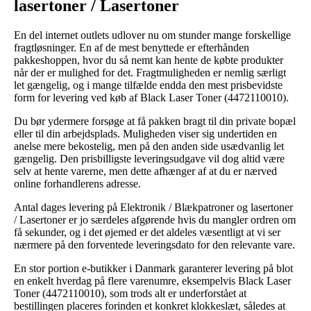
lasertoner / Lasertoner
En del internet outlets udlover nu om stunder mange forskellige
fragtløsninger. En af de mest benyttede er efterhånden
pakkeshoppen, hvor du så nemt kan hente de købte produkter
når der er mulighed for det. Fragtmuligheden er nemlig særligt
let gængelig, og i mange tilfælde endda den mest prisbevidste
form for levering ved køb af Black Laser Toner (4472110010).
Du bør ydermere forsøge at få pakken bragt til din private bopæl
eller til din arbejdsplads. Muligheden viser sig undertiden en
anelse mere bekostelig, men på den anden side usædvanlig let
gængelig. Den prisbilligste leveringsudgave vil dog altid være
selv at hente varerne, men dette afhænger af at du er nærved
online forhandlerens adresse.
Antal dages levering på Elektronik / Blækpatroner og lasertoner
/ Lasertoner er jo særdeles afgørende hvis du mangler ordren om
få sekunder, og i det øjemed er det aldeles væsentligt at vi ser
nærmere på den forventede leveringsdato for den relevante vare.
En stor portion e-butikker i Danmark garanterer levering på blot
en enkelt hverdag på flere varenumre, eksempelvis Black Laser
Toner (4472110010), som trods alt er underforstået at
bestillingen placeres forinden et konkret klokkeslæt, således at