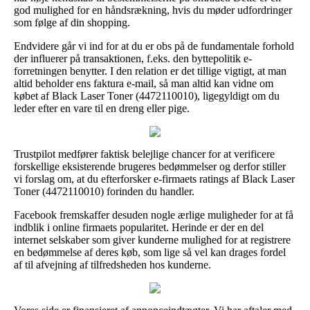
god mulighed for en håndsrækning, hvis du møder udfordringer
som følge af din shopping.
Endvidere går vi ind for at du er obs på de fundamentale forhold
der influerer på transaktionen, f.eks. den byttepolitik e-
forretningen benytter. I den relation er det tillige vigtigt, at man
altid beholder ens faktura e-mail, så man altid kan vidne om
købet af Black Laser Toner (4472110010), ligegyldigt om du
leder efter en vare til en dreng eller pige.
Trustpilot medfører faktisk belejlige chancer for at verificere
forskellige eksisterende brugeres bedømmelser og derfor stiller
vi forslag om, at du efterforsker e-firmaets ratings af Black Laser
Toner (4472110010) forinden du handler.
Facebook fremskaffer desuden nogle ærlige muligheder for at få
indblik i online firmaets popularitet. Herinde er der en del
internet selskaber som giver kunderne mulighed for at registrere
en bedømmelse af deres køb, som lige så vel kan drages fordel
af til afvejning af tilfredsheden hos kunderne.