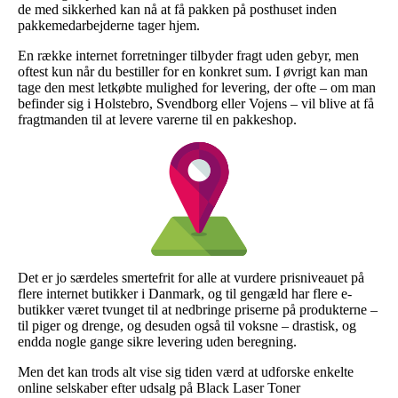
de med sikkerhed kan nå at få pakken på posthuset inden
pakkemedarbejderne tager hjem.
En række internet forretninger tilbyder fragt uden gebyr, men
oftest kun når du bestiller for en konkret sum. I øvrigt kan man
tage den mest letkøbte mulighed for levering, der ofte – om man
befinder sig i Holstebro, Svendborg eller Vojens – vil blive at få
fragtmanden til at levere varerne til en pakkeshop.
Det er jo særdeles smertefrit for alle at vurdere prisniveauet på
flere internet butikker i Danmark, og til gengæld har flere e-
butikker været tvunget til at nedbringe priserne på produkterne –
til piger og drenge, og desuden også til voksne – drastisk, og
endda nogle gange sikre levering uden beregning.
Men det kan trods alt vise sig tiden værd at udforske enkelte
online selskaber efter udsalg på Black Laser Toner