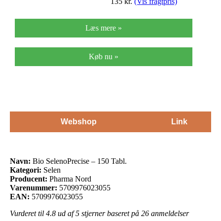
135
kr.
(Vis fragtpris)
Læs mere »
Køb nu »
Webshop
Link
Navn:
Bio SelenoPrecise – 150 Tabl.
Kategori:
Selen
Producent:
Pharma Nord
Varenummer:
5709976023055
EAN:
5709976023055
Vurderet til
4.8
ud af 5 stjerner baseret på
26
anmeldelser