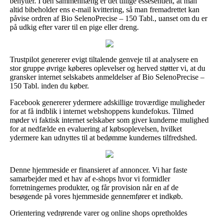
benytter. I den sammenhæng er det tillige essesentielt, at man
altid bibeholder ens e-mail kvittering, så man fremadrettet kan
påvise ordren af Bio SelenoPrecise – 150 Tabl., uanset om du er
på udkig efter varer til en pige eller dreng.
Trustpilot genererer evigt tiltalende genveje til at analysere en
stor gruppe øvrige køberes oplevelser og herved støtter vi, at du
gransker internet selskabets anmeldelser af Bio SelenoPrecise –
150 Tabl. inden du køber.
Facebook genererer ydermere adskillige troværdige muligheder
for at få indblik i internet webshoppens kundefokus. Tilmed
møder vi faktisk internet selskaber som giver kunderne mulighed
for at nedfælde en evaluering af købsoplevelsen, hvilket
ydermere kan udnyttes til at bedømme kundernes tilfredshed.
Denne hjemmeside er finansieret af annoncer. Vi har faste
samarbejder med et hav af e-shops hvor vi formidler
forretningernes produkter, og får provision når en af de
besøgende på vores hjemmeside gennemfører et indkøb.
Orientering vedrørende varer og online shops opretholdes