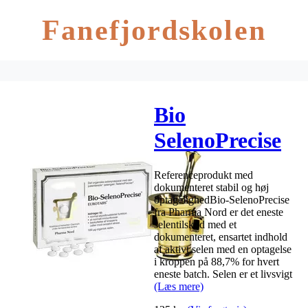
Fanefjordskolen
Bio
SelenoPrecise
– 150 Tabl.
Referenceprodukt med
dokumenteret stabil og høj
optagelighedBio-SelenoPrecise
fra Pharma Nord er det eneste
selentilskud med et
dokumenteret, ensartet indhold
af aktivt selen med en optagelse
i kroppen på 88,7% for hvert
eneste batch. Selen er et livsvigt
(Læs mere)