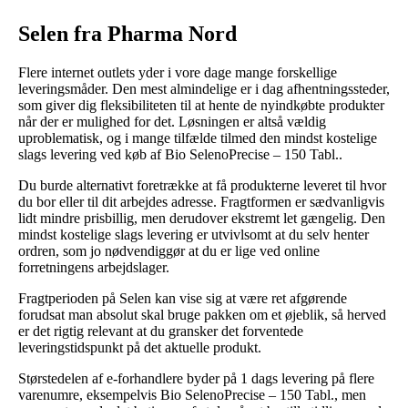
Selen fra Pharma Nord
Flere internet outlets yder i vore dage mange forskellige
leveringsmåder. Den mest almindelige er i dag afhentningssteder,
som giver dig fleksibiliteten til at hente de nyindkøbte produkter
når der er mulighed for det. Løsningen er altså vældig
uproblematisk, og i mange tilfælde tilmed den mindst kostelige
slags levering ved køb af Bio SelenoPrecise – 150 Tabl..
Du burde alternativt foretrække at få produkterne leveret til hvor
du bor eller til dit arbejdes adresse. Fragtformen er sædvanligvis
lidt mindre prisbillig, men derudover ekstremt let gængelig. Den
mindst kostelige slags levering er utvivlsomt at du selv henter
ordren, som jo nødvendiggør at du er lige ved online
forretningens arbejdslager.
Fragtperioden på Selen kan vise sig at være ret afgørende
forudsat man absolut skal bruge pakken om et øjeblik, så herved
er det rigtig relevant at du gransker det forventede
leveringstidspunkt på det aktuelle produkt.
Størstedelen af e-forhandlere byder på 1 dags levering på flere
varenumre, eksempelvis Bio SelenoPrecise – 150 Tabl., men