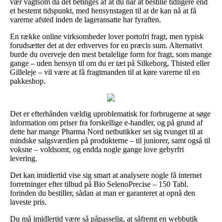
vær vagtsom da det betinges af at du når at bestille tidligere end
et bestemt tidspunkt, med hensynstagen til at de kan nå at få
varerne afsted inden de lageransatte har fyraften.
En række online virksomheder lover portofri fragt, men typisk
forudsætter det at der erhverves for en præcis sum. Alternativt
burde du overveje den mest betalelige form for fragt, som mange
gange – uden hensyn til om du er tæt på Silkeborg, Thisted eller
Gilleleje – vil være at få fragtmanden til at køre varerne til en
pakkeshop.
Det er efterhånden vældig uproblematisk for forbrugerne at søge
information om priser fra forskellige e-handler, og på grund af
dette har mange Pharma Nord netbutikker set sig tvunget til at
mindske salgsværdien på produkterne – til juniorer, samt også til
voksne – voldsomt, og endda nogle gange love gebyrfri
levering.
Det kan imidlertid vise sig smart at analysere nogle få internet
forretninger efter tilbud på Bio SelenoPrecise – 150 Tabl.
forinden du bestiller, sådan at man er garanteret at opnå den
laveste pris.
Du må imidlertid være så påpasselig, at såfremt en webbutik