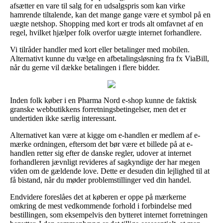
afsætter en vare til salg for en udsalgspris som kan virke
hamrende tiltalende, kan det mange gange være et symbol på en
uægte netshop. Shopping med kort er trods alt omfavnet af en
regel, hvilket hjælper folk overfor uægte internet forhandlere.
Vi tilråder handler med kort eller betalinger med mobilen.
Alternativt kunne du vælge en afbetalingsløsning fra fx ViaBill,
når du gerne vil dække betalingen i flere bidder.
Inden folk køber i en Pharma Nord e-shop kunne de faktisk
granske webbutikkens forretningsbetingelser, men det er
undertiden ikke særlig interessant.
Alternativet kan være at kigge om e-handlen er medlem af e-
mærke ordningen, eftersom det bør være et billede på at e-
handlen retter sig efter de danske regler, udover at internet
forhandleren jævnligt revideres af sagkyndige der har megen
viden om de gældende love. Dette er desuden din lejlighed til at
få bistand, når du møder problemstillinger ved din handel.
Endvidere foreslåes det at køberen er oppe på mærkerne
omkring de mest vedkommende forhold i forbindelse med
bestillingen, som eksempelvis den bytteret internet forretningen