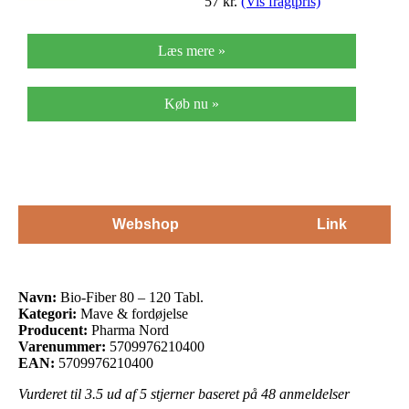
57
kr.
(Vis fragtpris)
Læs mere »
Køb nu »
Webshop
Link
Navn:
Bio-Fiber 80 – 120 Tabl.
Kategori:
Mave & fordøjelse
Producent:
Pharma Nord
Varenummer:
5709976210400
EAN:
5709976210400
Vurderet til
3.5
ud af 5 stjerner baseret på
48
anmeldelser