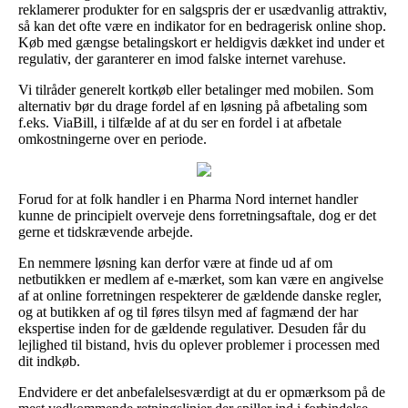
reklamerer produkter for en salgspris der er usædvanlig attraktiv,
så kan det ofte være en indikator for en bedragerisk online shop.
Køb med gængse betalingskort er heldigvis dækket ind under et
regulativ, der garanterer en imod falske internet varehuse.
Vi tilråder generelt kortkøb eller betalinger med mobilen. Som
alternativ bør du drage fordel af en løsning på afbetaling som
f.eks. ViaBill, i tilfælde af at du ser en fordel i at afbetale
omkostningerne over en periode.
Forud for at folk handler i en Pharma Nord internet handler
kunne de principielt overveje dens forretningsaftale, dog er det
gerne et tidskrævende arbejde.
En nemmere løsning kan derfor være at finde ud af om
netbutikken er medlem af e-mærket, som kan være en angivelse
af at online forretningen respekterer de gældende danske regler,
og at butikken af og til føres tilsyn med af fagmænd der har
ekspertise inden for de gældende regulativer. Desuden får du
lejlighed til bistand, hvis du oplever problemer i processen med
dit indkøb.
Endvidere er det anbefalelsesværdigt at du er opmærksom på de