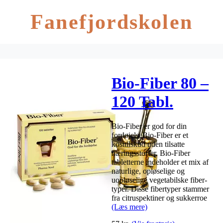
Fanefjordskolen
Bio-Fiber 80 –
120 Tabl.
Bio-Fiber er god for din
fordøjelseBio-Fiber er et
kosttilskud uden tilsatte
næringsstoffer. Bio-Fiber
tabletterne indeholder et mix af
naturlige, opløselige og
uopløselige vegetabilske fiber-
typer. Disse fibertyper stammer
fra citruspektiner og sukkerroe
(Læs mere)