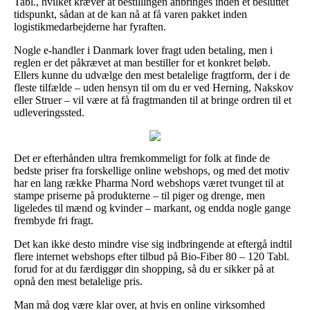
Tabl., hvilket kræver at bestillingen anbringes inden et besluttet
tidspunkt, sådan at de kan nå at få varen pakket inden
logistikmedarbejderne har fyraften.
Nogle e-handler i Danmark lover fragt uden betaling, men i
reglen er det påkrævet at man bestiller for et konkret beløb.
Ellers kunne du udvælge den mest betalelige fragtform, der i de
fleste tilfælde – uden hensyn til om du er ved Herning, Nakskov
eller Struer – vil være at få fragtmanden til at bringe ordren til et
udleveringssted.
Det er efterhånden ultra fremkommeligt for folk at finde de
bedste priser fra forskellige online webshops, og med det motiv
har en lang række Pharma Nord webshops været tvunget til at
stampe priserne på produkterne – til piger og drenge, men
ligeledes til mænd og kvinder – markant, og endda nogle gange
frembyde fri fragt.
Det kan ikke desto mindre vise sig indbringende at eftergå indtil
flere internet webshops efter tilbud på Bio-Fiber 80 – 120 Tabl.
forud for at du færdiggør din shopping, så du er sikker på at
opnå den mest betalelige pris.
Man må dog være klar over, at hvis en online virksomhed