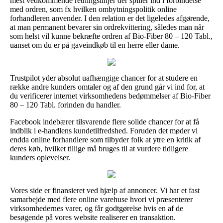
mest vedkommende retningslinjer der spiller ind i forbindelse
med ordren, som fx hvilken ombytningspolitik online
forhandleren anvender. I den relation er det ligeledes afgørende,
at man permanent bevarer sin ordrekvittering, således man når
som helst vil kunne bekræfte ordren af Bio-Fiber 80 – 120 Tabl.,
uanset om du er på gaveindkøb til en herre eller dame.
Trustpilot yder absolut uafhængige chancer for at studere en
række andre kunders omtaler og af den grund går vi ind for, at
du verificerer internet virksomhedens bedømmelser af Bio-Fiber
80 – 120 Tabl. forinden du handler.
Facebook indebærer tilsvarende flere solide chancer for at få
indblik i e-handlens kundetilfredshed. Foruden det møder vi
endda online forhandlere som tilbyder folk at ytre en kritik af
deres køb, hvilket tillige må bruges til at vurdere tidligere
kunders oplevelser.
Vores side er finansieret ved hjælp af annoncer. Vi har et fast
samarbejde med flere online varehuse hvori vi præsenterer
virksomhedernes varer, og får godtgørelse hvis en af de
besøgende på vores website realiserer en transaktion.