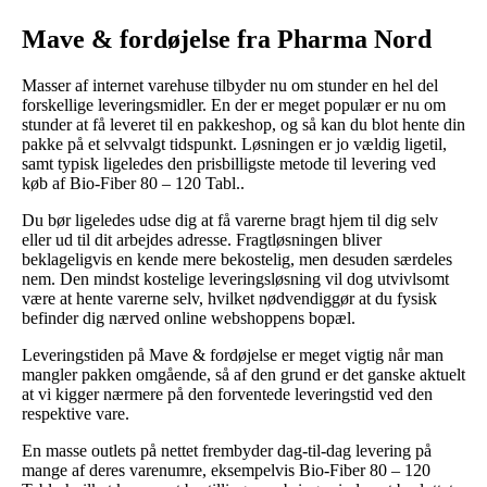
Mave & fordøjelse fra Pharma Nord
Masser af internet varehuse tilbyder nu om stunder en hel del
forskellige leveringsmidler. En der er meget populær er nu om
stunder at få leveret til en pakkeshop, og så kan du blot hente din
pakke på et selvvalgt tidspunkt. Løsningen er jo vældig ligetil,
samt typisk ligeledes den prisbilligste metode til levering ved
køb af Bio-Fiber 80 – 120 Tabl..
Du bør ligeledes udse dig at få varerne bragt hjem til dig selv
eller ud til dit arbejdes adresse. Fragtløsningen bliver
beklageligvis en kende mere bekostelig, men desuden særdeles
nem. Den mindst kostelige leveringsløsning vil dog utvivlsomt
være at hente varerne selv, hvilket nødvendiggør at du fysisk
befinder dig nærved online webshoppens bopæl.
Leveringstiden på Mave & fordøjelse er meget vigtig når man
mangler pakken omgående, så af den grund er det ganske aktuelt
at vi kigger nærmere på den forventede leveringstid ved den
respektive vare.
En masse outlets på nettet frembyder dag-til-dag levering på
mange af deres varenumre, eksempelvis Bio-Fiber 80 – 120