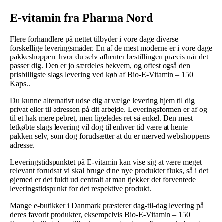
E-vitamin fra Pharma Nord
Flere forhandlere på nettet tilbyder i vore dage diverse
forskellige leveringsmåder. En af de mest moderne er i vore dage
pakkeshoppen, hvor du selv afhenter bestillingen præcis når det
passer dig. Den er jo særdeles bekvem, og oftest også den
prisbilligste slags levering ved køb af Bio-E-Vitamin – 150
Kaps..
Du kunne alternativt udse dig at vælge levering hjem til dig
privat eller til adressen på dit arbejde. Leveringsformen er af og
til et hak mere pebret, men ligeledes ret så enkel. Den mest
letkøbte slags levering vil dog til enhver tid være at hente
pakken selv, som dog forudsætter at du er nærved webshoppens
adresse.
Leveringstidspunktet på E-vitamin kan vise sig at være meget
relevant forudsat vi skal bruge dine nye produkter fluks, så i det
øjemed er det fuldt ud centralt at man tjekker det forventede
leveringstidspunkt for det respektive produkt.
Mange e-butikker i Danmark præsterer dag-til-dag levering på
deres favorit produkter, eksempelvis Bio-E-Vitamin – 150