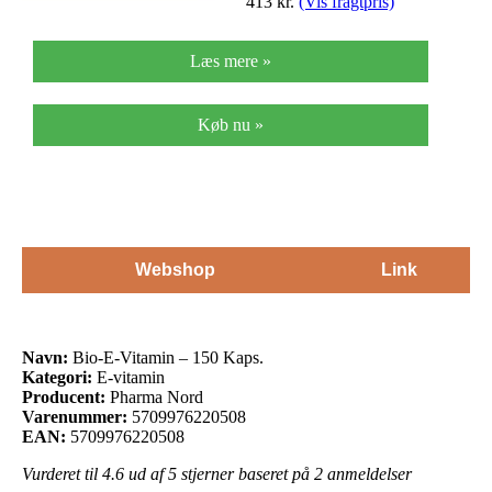
413
kr.
(Vis fragtpris)
Læs mere »
Køb nu »
Webshop
Link
Navn:
Bio-E-Vitamin – 150 Kaps.
Kategori:
E-vitamin
Producent:
Pharma Nord
Varenummer:
5709976220508
EAN:
5709976220508
Vurderet til
4.6
ud af 5 stjerner baseret på
2
anmeldelser