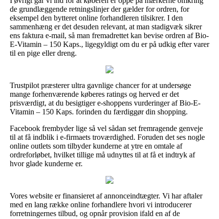
I øvrigt går vi ind for at køberen er oppe på mærkerne omkring
de grundlæggende retningslinjer der gælder for ordren, for
eksempel den bytteret online forhandleren tilsikrer. I den
sammenhæng er det desuden relevant, at man stadigvæk sikrer
ens faktura e-mail, så man fremadrettet kan bevise ordren af Bio-
E-Vitamin – 150 Kaps., ligegyldigt om du er på udkig efter varer
til en pige eller dreng.
Trustpilot præsterer ultra gavnlige chancer for at undersøge
mange forhenværende køberes ratings og herved er det
prisværdigt, at du besigtiger e-shoppens vurderinger af Bio-E-
Vitamin – 150 Kaps. forinden du færdiggør din shopping.
Facebook frembyder lige så vel sådan set fremragende genveje
til at få indblik i e-firmaets troværdighed. Foruden det ses nogle
online outlets som tilbyder kunderne at ytre en omtale af
ordreforløbet, hvilket tillige må udnyttes til at få et indtryk af
hvor glade kunderne er.
Vores website er finansieret af annonceindtægter. Vi har aftaler
med en lang række online forhandlere hvori vi introducerer
forretningernes tilbud, og opnår provision ifald en af de