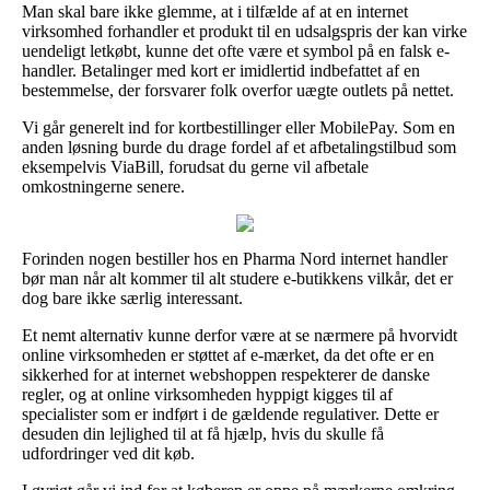
Man skal bare ikke glemme, at i tilfælde af at en internet
virksomhed forhandler et produkt til en udsalgspris der kan virke
uendeligt letkøbt, kunne det ofte være et symbol på en falsk e-
handler. Betalinger med kort er imidlertid indbefattet af en
bestemmelse, der forsvarer folk overfor uægte outlets på nettet.
Vi går generelt ind for kortbestillinger eller MobilePay. Som en
anden løsning burde du drage fordel af et afbetalingstilbud som
eksempelvis ViaBill, forudsat du gerne vil afbetale
omkostningerne senere.
Forinden nogen bestiller hos en Pharma Nord internet handler
bør man når alt kommer til alt studere e-butikkens vilkår, det er
dog bare ikke særlig interessant.
Et nemt alternativ kunne derfor være at se nærmere på hvorvidt
online virksomheden er støttet af e-mærket, da det ofte er en
sikkerhed for at internet webshoppen respekterer de danske
regler, og at online virksomheden hyppigt kigges til af
specialister som er indført i de gældende regulativer. Dette er
desuden din lejlighed til at få hjælp, hvis du skulle få
udfordringer ved dit køb.