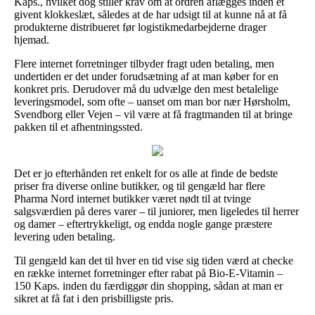
Kaps., hvilket dog stiller krav om at ordren aflægges inden et
givent klokkeslæt, således at de har udsigt til at kunne nå at få
produkterne distribueret før logistikmedarbejderne drager
hjemad.
Flere internet forretninger tilbyder fragt uden betaling, men
undertiden er det under forudsætning af at man køber for en
konkret pris. Derudover må du udvælge den mest betalelige
leveringsmodel, som ofte – uanset om man bor nær Hørsholm,
Svendborg eller Vejen – vil være at få fragtmanden til at bringe
pakken til et afhentningssted.
Det er jo efterhånden ret enkelt for os alle at finde de bedste
priser fra diverse online butikker, og til gengæld har flere
Pharma Nord internet butikker været nødt til at tvinge
salgsværdien på deres varer – til juniorer, men ligeledes til herrer
og damer – eftertrykkeligt, og endda nogle gange præstere
levering uden betaling.
Til gengæld kan det til hver en tid vise sig tiden værd at checke
en række internet forretninger efter rabat på Bio-E-Vitamin –
150 Kaps. inden du færdiggør din shopping, sådan at man er
sikret at få fat i den prisbilligste pris.