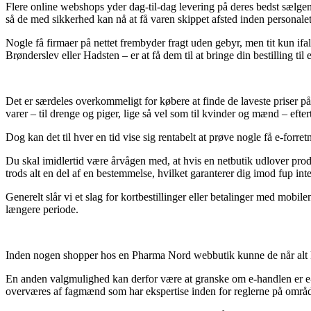
Flere online webshops yder dag-til-dag levering på deres bedst sælgen
så de med sikkerhed kan nå at få varen skippet afsted inden personalet 
Nogle få firmaer på nettet frembyder fragt uden gebyr, men tit kun if
Brønderslev eller Hadsten – er at få dem til at bringe din bestilling til 
Det er særdeles overkommeligt for købere at finde de laveste priser p
varer – til drenge og piger, lige så vel som til kvinder og mænd – efter
Dog kan det til hver en tid vise sig rentabelt at prøve nogle få e-forre
Du skal imidlertid være årvågen med, at hvis en netbutik udlover pro
trods alt en del af en bestemmelse, hvilket garanterer dig imod fup in
Generelt slår vi et slag for kortbestillinger eller betalinger med mobi
længere periode.
Inden nogen shopper hos en Pharma Nord webbutik kunne de når alt kom
En anden valgmulighed kan derfor være at granske om e-handlen er e-
overværes af fagmænd som har ekspertise inden for reglerne på området