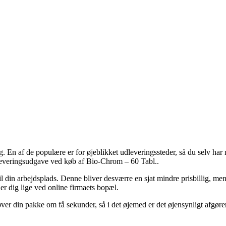
ring. En af de populære er for øjeblikket udleveringssteder, så du selv h
 leveringsudgave ved køb af Bio-Chrom – 60 Tabl..
il din arbejdsplads. Denne bliver desværre en sjat mindre prisbillig, men
er dig lige ved online firmaets bopæl.
r din pakke om få sekunder, så i det øjemed er det øjensynligt afgøren