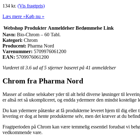
134
kr.
(Vis fragtpris)
Læs mere »
Køb nu »
Webshop
Produkter
Anmeldelser
Bedømmelse
Link
Navn:
Bio-Chrom – 60 Tabl.
Kategori:
Chrom
Producent:
Pharma Nord
Varenummer:
5709976061200
EAN:
5709976061200
Vurderet til
3.6
ud af 5 stjerner baseret på
41
anmeldelser
Chrom fra Pharma Nord
Masser af online selskaber yder til alt held diverse løsninger til leve
er altså ret så ukompliceret, og endda ydermere den mindst kostelige
Du kan ydermere påtænke at få produkterne leveret hjem til dig eller t
levering er dog at hente produkterne selv, men det kræver at du befind
Fragtperioden på Chrom kan være temmelig essentiel forudsat vi behøve
vedkommende vare.