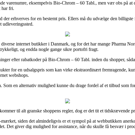
de varenumre, eksempelvis Bio-Chrom – 60 Tabl., men vær obs på at det 
har fri.
ald der erhverves for en bestemt pris. Ellers må du udvælge den billigs
et udleveringssted.
å diverse internet butikker i Danmark, og for det har mange Pharma Nord
trykkeligt, og endda nogle gange sikre portofri fragt.
tninger efter rabatkoder på Bio-Chrom – 60 Tabl. inden du shopper, sådan 
dukter for en udsalgspris som kan virke ekstraordinært fremragende, ku
ternet webshops.
len. Som en alternativ mulighed kunne du drage fordel af et tilbud som for
mer til alt granske shoppens regler, dog er det tit et tidskrævende pr
mærket, siden det almindeligvis er et sympol på at webbutikken anerke
. Det giver dig mulighed for assistance, når du skulle få besvær i pro