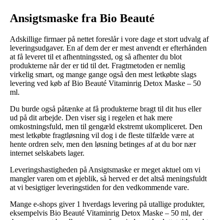
Ansigtsmaske fra Bio Beauté
Adskillige firmaer på nettet foreslår i vore dage et stort udvalg af
leveringsudgaver. En af dem der er mest anvendt er efterhånden
at få leveret til et afhentningssted, og så afhenter du blot
produkterne når der er tid til det. Fragtmetoden er nemlig
virkelig smart, og mange gange også den mest letkøbte slags
levering ved køb af Bio Beauté Vitaminrig Detox Maske – 50
ml.
Du burde også påtænke at få produkterne bragt til dit hus eller
ud på dit arbejde. Den viser sig i regelen et hak mere
omkostningsfuld, men til gengæld ekstremt ukompliceret. Den
mest letkøbte fragtløsning vil dog i de fleste tilfælde være at
hente ordren selv, men den løsning betinges af at du bor nær
internet selskabets lager.
Leveringshastigheden på Ansigtsmaske er meget aktuel om vi
mangler varen om et øjeblik, så herved er det altså meningsfuldt
at vi besigtiger leveringstiden for den vedkommende vare.
Mange e-shops giver 1 hverdags levering på utallige produkter,
eksempelvis Bio Beauté Vitaminrig Detox Maske – 50 ml, der