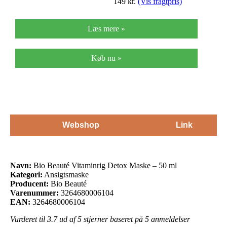
149
kr.
(Vis fragtpris)
Læs mere »
Køb nu »
Webshop
Link
Navn:
Bio Beauté Vitaminrig Detox Maske – 50 ml
Kategori:
Ansigtsmaske
Producent:
Bio Beauté
Varenummer:
3264680006104
EAN:
3264680006104
Vurderet til
3.7
ud af 5 stjerner baseret på
5
anmeldelser