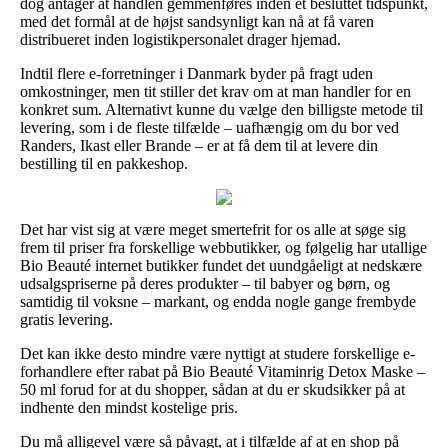
dog antager at handlen gemmenføres inden et besluttet tidspunkt,
med det formål at de højst sandsynligt kan nå at få varen
distribueret inden logistikpersonalet drager hjemad.
Indtil flere e-forretninger i Danmark byder på fragt uden
omkostninger, men tit stiller det krav om at man handler for en
konkret sum. Alternativt kunne du vælge den billigste metode til
levering, som i de fleste tilfælde – uafhængig om du bor ved
Randers, Ikast eller Brande – er at få dem til at levere din
bestilling til en pakkeshop.
Det har vist sig at være meget smertefrit for os alle at søge sig
frem til priser fra forskellige webbutikker, og følgelig har utallige
Bio Beauté internet butikker fundet det uundgåeligt at nedskære
udsalgspriserne på deres produkter – til babyer og børn, og
samtidig til voksne – markant, og endda nogle gange frembyde
gratis levering.
Det kan ikke desto mindre være nyttigt at studere forskellige e-
forhandlere efter rabat på Bio Beauté Vitaminrig Detox Maske –
50 ml forud for at du shopper, sådan at du er skudsikker på at
indhente den mindst kostelige pris.
Du må alligevel være så påvagt, at i tilfælde af at en shop på