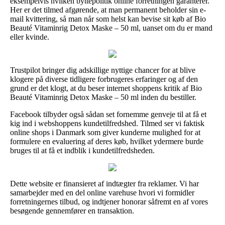
eksempelvis hvilken byttepolitik online forretningen garanterer.
Her er det tilmed afgørende, at man permanent beholder sin e-
mail kvittering, så man når som helst kan bevise sit køb af Bio
Beauté Vitaminrig Detox Maske – 50 ml, uanset om du er mand
eller kvinde.
Trustpilot bringer dig adskillige nyttige chancer for at blive
klogere på diverse tidligere forbrugeres erfaringer og af den
grund er det klogt, at du beser internet shoppens kritik af Bio
Beauté Vitaminrig Detox Maske – 50 ml inden du bestiller.
Facebook tilbyder også sådan set fornemme genveje til at få et
kig ind i webshoppens kundetilfredshed. Tilmed ser vi faktisk
online shops i Danmark som giver kunderne mulighed for at
formulere en evaluering af deres køb, hvilket ydermere burde
bruges til at få et indblik i kundetilfredsheden.
Dette website er finansieret af indtægter fra reklamer. Vi har
samarbejder med en del online varehuse hvori vi formidler
forretningernes tilbud, og indtjener honorar såfremt en af vores
besøgende gennemfører en transaktion.