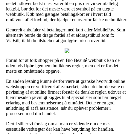
nettet udlover bedst i test varer til en pris der virker ufattelig
letkøbt, bør det for det meste være et symbol på en uægte
webbutik. Køb med gængse betalingskort er i hvert fald
omfavnet af et lovbud, der hjælper en overfor falske netbutikker.
Generelt anbefaler vi betalinger med kort eller MobilePay. Som
alternativ burde du drage fordel af et afdragstilbud som fx
ViaBill, ifald du tilstræber at godtgøre prisen over tid.
Forud for at folk shopper på en Bio Beauté webbutik kan de
uden tvivl løbe igennem butikkens regler, men det er for det
meste en omfattende opgave.
En anden løsning kunne derfor være at granske hvorvidt online
webshoppen er verificeret af e-mærket, siden det burde være en
påvisning af at online firmaet forstår de danske regler, udover at
hjemmesiden jævnligt kigges til af specialister som har meget
erfaring med bestemmelserne på området. Dette er en god
anledning til at få assistance, når du oplever problemer i
processen med din handel.
Dertil stiller vi forslag om at man er vidende om de mest
essentielle vedtægter der kan have betydning for handlen,