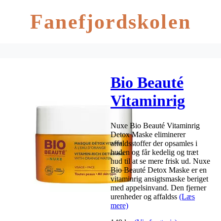
Fanefjordskolen
Bio Beauté
Vitaminrig
Detox Maske –
Nuxe Bio Beauté Vitaminrig
50 ml
Detox Maske eliminerer
affaldsstoffer der opsamles i
huden og får kedelig og træt
hud til at se mere frisk ud. Nuxe
Bio Beauté Detox Maske er en
vitaminrig ansigtsmaske beriget
med appelsinvand. Den fjerner
urenheder og affaldss
(Læs
mere)