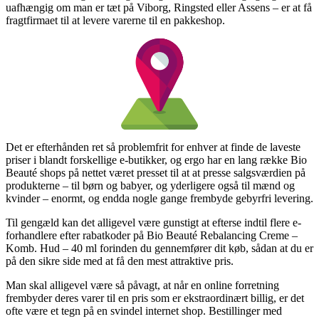
uafhængig om man er tæt på Viborg, Ringsted eller Assens – er at få
fragtfirmaet til at levere varerne til en pakkeshop.
Det er efterhånden ret så problemfrit for enhver at finde de laveste
priser i blandt forskellige e-butikker, og ergo har en lang række Bio
Beauté shops på nettet været presset til at at presse salgsværdien på
produkterne – til børn og babyer, og yderligere også til mænd og
kvinder – enormt, og endda nogle gange frembyde gebyrfri levering.
Til gengæld kan det alligevel være gunstigt at efterse indtil flere e-
forhandlere efter rabatkoder på Bio Beauté Rebalancing Creme –
Komb. Hud – 40 ml forinden du gennemfører dit køb, sådan at du er
på den sikre side med at få den mest attraktive pris.
Man skal alligevel være så påvagt, at når en online forretning
frembyder deres varer til en pris som er ekstraordinært billig, er det
ofte være et tegn på en svindel internet shop. Bestillinger med