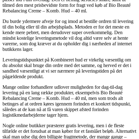
tilmed den mest prisbevidste form for fragt ved køb af Bio Beauté
Rebalancing Creme – Komb. Hud – 40 ml.
Du burde ydermere afveje for og imod at bestille ordren til levering
til din bolig eller til din arbejdsplads. Metoden er for det meste en
kende mere pebret, men derudover super overkommelig. Den
mindst kostelige leveringsmetode vil dog altid være selv at hente
varerne, som dog kræver at du opholder dig i nærheden af internet
butikkens lager.
Leveringstidspunktet på Kombineret hud er virkelig væsentlig om
du absolut skal bruge din ordre med det samme, og herved er det i
sandhed væsentligt at vi ser nærmere på leveringstiden på det
pågældende produkt.
Mange online forhandlere udlover muligheden for dag-til-dag
levering på en lang række produkter, eksempelvis Bio Beauté
Rebalancing Creme – Komb. Hud – 40 ml, men som trods alt
betinges af at ordren køres igennem forinden et konkret tidspunkt,
således at de kan nå at få varen skippet afsted forinden
logistikmedarbejderne tager hjem.
Nogle online butikker præsterer gratis levering, men i de fleste
tilfælde er det forudsat at man køber for et fastslået beløb. Alternativt
skal man udse dig den billigste fragtmetode, der mange gange –