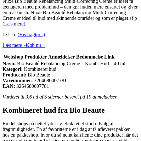
Nuxe Bio Beauté Rebalancing Multi-Correcting Creme er ideel til
teenageren med problemhud – den gør huden mere ensartet og giver
en mat finish. Nuxe Bio Beauté Rebalancing Multi-Correcting
Creme er ideel til hud med skinnende områder og som er plaget af p
(Læs mere)
131
kr.
(Vis fragtpris)
Læs mere »
Køb nu »
Webshop
Produkter
Anmeldelser
Bedømmelse
Link
Navn:
Bio Beauté Rebalancing Creme – Komb. Hud – 40 ml
Kategori:
Kombineret hud
Producent:
Bio Beauté
Varenummer:
3264680007781
EAN:
3264680007781
Vurderet til
3.6
ud af 5 stjerner baseret på
19
anmeldelser
Kombineret hud fra Bio Beauté
En del shops på nettet yder i øjeblikket et stort udvalg af
fragtmuligheder. En af favoritterne er i dag at få afleveret pakken
hos en pakkeshop, hvor du så nemt kan hente dine produkter når det
passer ind i din hverdag. Den er nemlig særdeles smart, samt tit