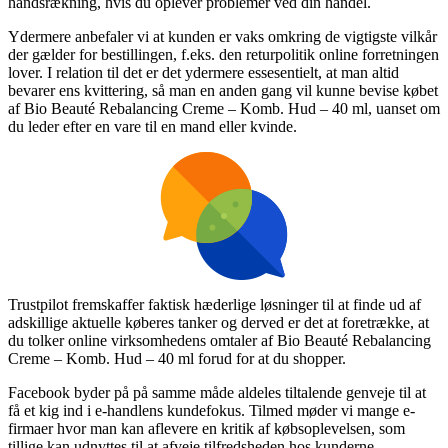
håndsrækning, hvis du oplever problemer ved din handel.
Ydermere anbefaler vi at kunden er vaks omkring de vigtigste vilkår
der gælder for bestillingen, f.eks. den returpolitik online forretningen
lover. I relation til det er det ydermere essesentielt, at man altid
bevarer ens kvittering, så man en anden gang vil kunne bevise købet
af Bio Beauté Rebalancing Creme – Komb. Hud – 40 ml, uanset om
du leder efter en vare til en mand eller kvinde.
Trustpilot fremskaffer faktisk hæderlige løsninger til at finde ud af
adskillige aktuelle køberes tanker og derved er det at foretrække, at
du tolker online virksomhedens omtaler af Bio Beauté Rebalancing
Creme – Komb. Hud – 40 ml forud for at du shopper.
Facebook byder på på samme måde aldeles tiltalende genveje til at
få et kig ind i e-handlens kundefokus. Tilmed møder vi mange e-
firmaer hvor man kan aflevere en kritik af købsoplevelsen, som
tillige kan udnyttes til at afveje tilfredsheden hos kunderne.