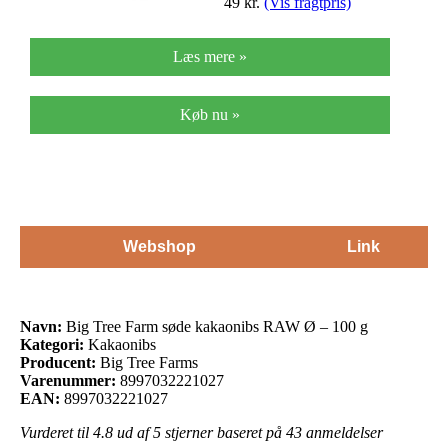
49
kr.
(Vis fragtpris)
Læs mere »
Køb nu »
Webshop
Link
Navn:
Big Tree Farm søde kakaonibs RAW Ø – 100 g
Kategori:
Kakaonibs
Producent:
Big Tree Farms
Varenummer:
8997032221027
EAN:
8997032221027
Vurderet til
4.8
ud af 5 stjerner baseret på
43
anmeldelser