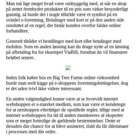
Man må lige meget hvad være omhyggelig med, at når en shop
på nettet frembyder produkter til en pris som virker besynderligt
gunstig, så burde det i nogle tilfælde være et symbol på en
svindel e-forretning. Betalinger med kort er på den anden side
omsluttet af en regel, der bistår kunden overfor falske online
forhandlere.
Generelt tilråder vi bestillinger med kort eller betalinger med
mobilen. Som en anden løsning kan du drage nytte af en løsning
på afbetaling fra for eksempel ViaBill, forudsat du vil finansiere
beløbet senere.
Inden folk køber hos en Big Tree Farms online virksomhed
burde man reelt kigge på e-shoppens forretningsbetingelser, dog
er det uden tvivl ikke videre interessant.
En anden valgmulighed kunne være at se hvorvidt internet
webshoppen er e-mærket medlem, som kan være et kendetegn
for at netshoppen efterfølger de opstillede regler, tillige med at
internet webshoppen fra tid til anden monitoreres af eksperter
som er meget fortrolige de gældende bestemmelser. Dette er
desuden din chance for at blive assisteret, ifald du får dilemmaer
i processen med din ordre.