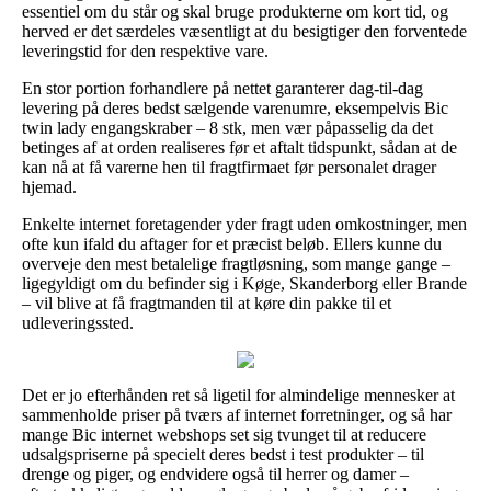
essentiel om du står og skal bruge produkterne om kort tid, og
herved er det særdeles væsentligt at du besigtiger den forventede
leveringstid for den respektive vare.
En stor portion forhandlere på nettet garanterer dag-til-dag
levering på deres bedst sælgende varenumre, eksempelvis Bic
twin lady engangskraber – 8 stk, men vær påpasselig da det
betinges af at orden realiseres før et aftalt tidspunkt, sådan at de
kan nå at få varerne hen til fragtfirmaet før personalet drager
hjemad.
Enkelte internet foretagender yder fragt uden omkostninger, men
ofte kun ifald du aftager for et præcist beløb. Ellers kunne du
overveje den mest betalelige fragtløsning, som mange gange –
ligegyldigt om du befinder sig i Køge, Skanderborg eller Brande
– vil blive at få fragtmanden til at køre din pakke til et
udleveringssted.
Det er jo efterhånden ret så ligetil for almindelige mennesker at
sammenholde priser på tværs af internet forretninger, og så har
mange Bic internet webshops set sig tvunget til at reducere
udsalgspriserne på specielt deres bedst i test produkter – til
drenge og piger, og endvidere også til herrer og damer –