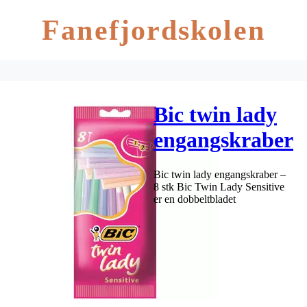
Fanefjordskolen
Bic twin lady
engangskraber
– 8 stk
Bic twin lady engangskraber –
8 stk Bic Twin Lady Sensitive
er en dobbeltbladet