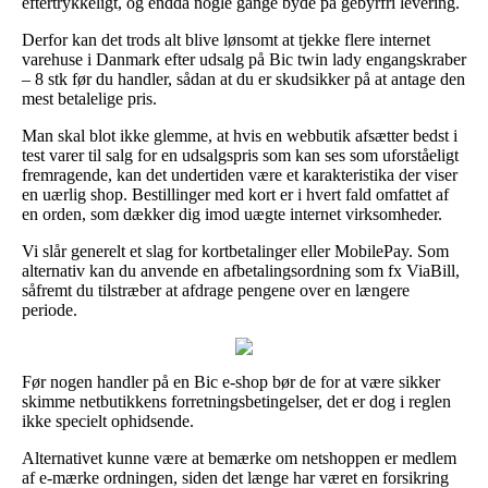
eftertrykkeligt, og endda nogle gange byde på gebyrfri levering.
Derfor kan det trods alt blive lønsomt at tjekke flere internet
varehuse i Danmark efter udsalg på Bic twin lady engangskraber
– 8 stk før du handler, sådan at du er skudsikker på at antage den
mest betalelige pris.
Man skal blot ikke glemme, at hvis en webbutik afsætter bedst i
test varer til salg for en udsalgspris som kan ses som uforståeligt
fremragende, kan det undertiden være et karakteristika der viser
en uærlig shop. Bestillinger med kort er i hvert fald omfattet af
en orden, som dækker dig imod uægte internet virksomheder.
Vi slår generelt et slag for kortbetalinger eller MobilePay. Som
alternativ kan du anvende en afbetalingsordning som fx ViaBill,
såfremt du tilstræber at afdrage pengene over en længere
periode.
Før nogen handler på en Bic e-shop bør de for at være sikker
skimme netbutikkens forretningsbetingelser, det er dog i reglen
ikke specielt ophidsende.
Alternativet kunne være at bemærke om netshoppen er medlem
af e-mærke ordningen, siden det længe har været en forsikring