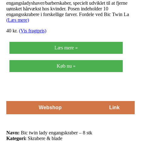
engangsladyshaver/barberskaber, specielt udviklet til at fjerne
uønsket hårvækst hos kvinder. Posen indeholder 10
engangsskrabere i forskellige farver. Fordele ved Bic Twin La
(Læs mere)
40
kr.
(Vis fragtpris)
Læs mere »
Køb nu »
Webshop
Link
Navn:
Bic twin lady engangskraber – 8 stk
Kategori:
Skrabere & blade