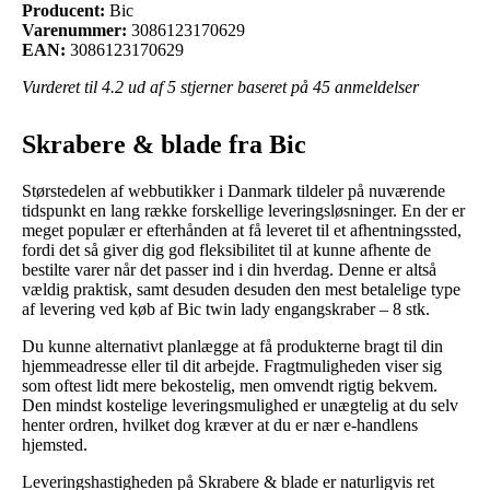
Producent:
Bic
Varenummer:
3086123170629
EAN:
3086123170629
Vurderet til
4.2
ud af 5 stjerner baseret på
45
anmeldelser
Skrabere & blade fra Bic
Størstedelen af webbutikker i Danmark tildeler på nuværende
tidspunkt en lang række forskellige leveringsløsninger. En der er
meget populær er efterhånden at få leveret til et afhentningssted,
fordi det så giver dig god fleksibilitet til at kunne afhente de
bestilte varer når det passer ind i din hverdag. Denne er altså
vældig praktisk, samt desuden desuden den mest betalelige type
af levering ved køb af Bic twin lady engangskraber – 8 stk.
Du kunne alternativt planlægge at få produkterne bragt til din
hjemmeadresse eller til dit arbejde. Fragtmuligheden viser sig
som oftest lidt mere bekostelig, men omvendt rigtig bekvem.
Den mindst kostelige leveringsmulighed er unægtelig at du selv
henter ordren, hvilket dog kræver at du er nær e-handlens
hjemsted.
Leveringshastigheden på Skrabere & blade er naturligvis ret