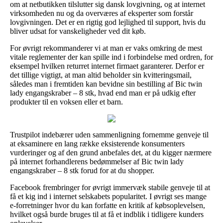
om at netbutikken tilslutter sig dansk lovgivning, og at internet
virksomheden nu og da overværes af eksperter som forstår
lovgivningen. Det er en rigtig god lejlighed til support, hvis du
bliver udsat for vanskeligheder ved dit køb.
For øvrigt rekommanderer vi at man er vaks omkring de mest
vitale reglementer der kan spille ind i forbindelse med ordren, for
eksempel hvilken returret internet firmaet garanterer. Derfor er
det tillige vigtigt, at man altid beholder sin kvitteringsmail,
således man i fremtiden kan bevidne sin bestilling af Bic twin
lady engangskraber – 8 stk, hvad end man er på udkig efter
produkter til en voksen eller et barn.
Trustpilot indebærer uden sammenligning fornemme genveje til
at eksaminere en lang række eksisterende konsumenters
vurderinger og af den grund anbefales det, at du kigger nærmere
på internet forhandlerens bedømmelser af Bic twin lady
engangskraber – 8 stk forud for at du shopper.
Facebook frembringer for øvrigt immervæk stabile genveje til at
få et kig ind i internet selskabets popularitet. I øvrigt ses mange
e-forretninger hvor du kan forfatte en kritik af købsoplevelsen,
hvilket også burde bruges til at få et indblik i tidligere kunders