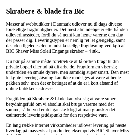
Skrabere & blade fra Bic
Masser af webbutikker i Danmark udlover nu til dags diverse
forskellige fragtmuligheder. Det mest almindelige er efterhånden
udleveringssteder, fordi du så nemt kan hente varerne den dag
der passer dig. Leveringstypen er nemlig ret let gængelig, samt
desuden ligeledes den mindst kostelige fragtløsning ved køb af
BIC Shaver Miss Soleil Engangs skraber – 4 stk..
Du bør på samme måde foretrække at få ordren bragt til din
private bopæl eller ud på dit arbejde. Fragtformen viser sig
undertiden en smule dyrere, men samtidig super smart. Den mest
letkøbte leveringsløsning kan ikke modsiges at være at hente
pakken selv, men det er betinget af at du er i kort afstand af
online butikkens adresse.
Fragttiden på Skrabere & blade kan vise sig at være super
betydningsfuld om vi absolut skal bruge varerne med det
samme, så herved er det ganske klogt at man gransker det
estimerede leveringstidspunkt for den respektive vare.
En lang række internet virksomheder udlover levering på næste
hverdag på massevis af produkter, eksempelvis BIC Shaver Miss