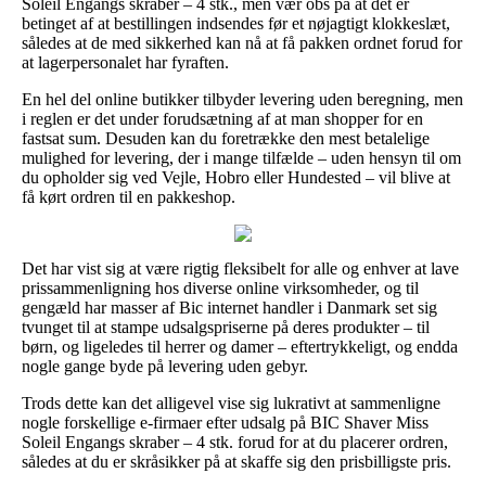
Soleil Engangs skraber – 4 stk., men vær obs på at det er
betinget af at bestillingen indsendes før et nøjagtigt klokkeslæt,
således at de med sikkerhed kan nå at få pakken ordnet forud for
at lagerpersonalet har fyraften.
En hel del online butikker tilbyder levering uden beregning, men
i reglen er det under forudsætning af at man shopper for en
fastsat sum. Desuden kan du foretrække den mest betalelige
mulighed for levering, der i mange tilfælde – uden hensyn til om
du opholder sig ved Vejle, Hobro eller Hundested – vil blive at
få kørt ordren til en pakkeshop.
Det har vist sig at være rigtig fleksibelt for alle og enhver at lave
prissammenligning hos diverse online virksomheder, og til
gengæld har masser af Bic internet handler i Danmark set sig
tvunget til at stampe udsalgspriserne på deres produkter – til
børn, og ligeledes til herrer og damer – eftertrykkeligt, og endda
nogle gange byde på levering uden gebyr.
Trods dette kan det alligevel vise sig lukrativt at sammenligne
nogle forskellige e-firmaer efter udsalg på BIC Shaver Miss
Soleil Engangs skraber – 4 stk. forud for at du placerer ordren,
således at du er skråsikker på at skaffe sig den prisbilligste pris.