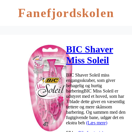
Fanefjordskolen
BIC Shaver
Miss Soleil
Engangs
BIC Shaver Soleil miss
skraber – 4
engangsskraber, som giver
behagelig og hurtig
stk.
barberingBIC Miss Soleil er
udstyret med et hoved, som har
3 blade dette giver en væsentlig
tættere og mere skånsom
barbering. Og sammen med den
fugtgivende bane, udgør det en
ekstra beh
(Læs mere)