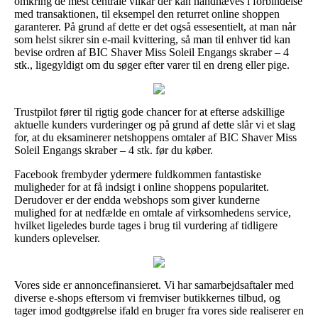
omkring de mest centrale vilkår der kan håndhæves i forbindelse
med transaktionen, til eksempel den returret online shoppen
garanterer. På grund af dette er det også essesentielt, at man når
som helst sikrer sin e-mail kvittering, så man til enhver tid kan
bevise ordren af BIC Shaver Miss Soleil Engangs skraber – 4
stk., ligegyldigt om du søger efter varer til en dreng eller pige.
Trustpilot fører til rigtig gode chancer for at efterse adskillige
aktuelle kunders vurderinger og på grund af dette slår vi et slag
for, at du eksaminerer netshoppens omtaler af BIC Shaver Miss
Soleil Engangs skraber – 4 stk. før du køber.
Facebook frembyder ydermere fuldkommen fantastiske
muligheder for at få indsigt i online shoppens popularitet.
Derudover er der endda webshops som giver kunderne
mulighed for at nedfælde en omtale af virksomhedens service,
hvilket ligeledes burde tages i brug til vurdering af tidligere
kunders oplevelser.
Vores side er annoncefinansieret. Vi har samarbejdsaftaler med
diverse e-shops eftersom vi fremviser butikkernes tilbud, og
tager imod godtgørelse ifald en bruger fra vores side realiserer en