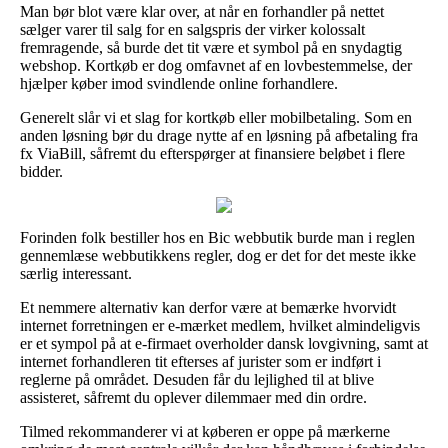
Man bør blot være klar over, at når en forhandler på nettet
sælger varer til salg for en salgspris der virker kolossalt
fremragende, så burde det tit være et symbol på en snydagtig
webshop. Kortkøb er dog omfavnet af en lovbestemmelse, der
hjælper køber imod svindlende online forhandlere.
Generelt slår vi et slag for kortkøb eller mobilbetaling. Som en
anden løsning bør du drage nytte af en løsning på afbetaling fra
fx ViaBill, såfremt du efterspørger at finansiere beløbet i flere
bidder.
Forinden folk bestiller hos en Bic webbutik burde man i reglen
gennemlæse webbutikkens regler, dog er det for det meste ikke
særlig interessant.
Et nemmere alternativ kan derfor være at bemærke hvorvidt
internet forretningen er e-mærket medlem, hvilket almindeligvis
er et sympol på at e-firmaet overholder dansk lovgivning, samt at
internet forhandleren tit efterses af jurister som er indført i
reglerne på området. Desuden får du lejlighed til at blive
assisteret, såfremt du oplever dilemmaer med din ordre.
Tilmed rekommanderer vi at køberen er oppe på mærkerne