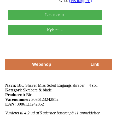
57
kr.
(Vis fragtpris)
Læs mere »
Køb nu »
Webshop
Link
Navn:
BIC Shaver Miss Soleil Engangs skraber – 4 stk.
Kategori:
Skrabere & blade
Producent:
Bic
Varenummer:
3086123242852
EAN:
3086123242852
Vurderet til
4.2
ud af 5 stjerner baseret på
11
anmeldelser