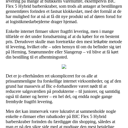
levering på mange af butikkens varenumre, eksempelvis BIC
Flex 5 Hybrid barberskraber, som trods alt antager at bestillingen
gennemføres forinden et fastsat klokkeslæt, med det formål at de
har mulighed for at nå at få dit nye produkt ud af døren forud for
at logistikmedarbejderne drager hjemad.
Enkelte internet firmaer sikrer fragtfri levering, men i mange
tilfælde er det under forudsætning af at du køber for en bestemt
pris. Derudover skulle man foretrække den mest letkøbte metode
til levering, hvilket ofte – uden hensyn til om du befinder sig tæt
på Herning, Smørumnedre eller Slangerup – vil blive at få kørt
din bestilling til et afhentningssted.
Det er jo efterhånden ret ukompliceret for os alle at
prissammenligne fra forskellige internet virksomheder, og af den
grund har massevis af Bic e-forhandlere været nødt til at
reducere salgsværdien på produkterne – til juniorer, og samtidig
også til damer og herrer – en hel del, og endda nogle gange
frembyde fragtfri levering.
Men det kan immervæk være lukrativt at sammenholde nogle
enkelte e-firmaer efter rabatkoder på BIC Flex 5 Hybrid
barberskraber forinden du færdiggør din shopping, således at
man er på den sikre side med at modtage den mest betalelige