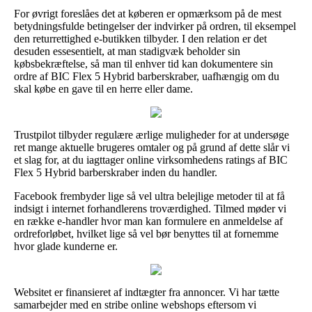
For øvrigt foreslåes det at køberen er opmærksom på de mest
betydningsfulde betingelser der indvirker på ordren, til eksempel
den returrettighed e-butikken tilbyder. I den relation er det
desuden essesentielt, at man stadigvæk beholder sin
købsbekræftelse, så man til enhver tid kan dokumentere sin
ordre af BIC Flex 5 Hybrid barberskraber, uafhængig om du
skal købe en gave til en herre eller dame.
Trustpilot tilbyder regulære ærlige muligheder for at undersøge
ret mange aktuelle brugeres omtaler og på grund af dette slår vi
et slag for, at du iagttager online virksomhedens ratings af BIC
Flex 5 Hybrid barberskraber inden du handler.
Facebook frembyder lige så vel ultra belejlige metoder til at få
indsigt i internet forhandlerens troværdighed. Tilmed møder vi
en række e-handler hvor man kan formulere en anmeldelse af
ordreforløbet, hvilket lige så vel bør benyttes til at fornemme
hvor glade kunderne er.
Websitet er finansieret af indtægter fra annoncer. Vi har tætte
samarbejder med en stribe online webshops eftersom vi