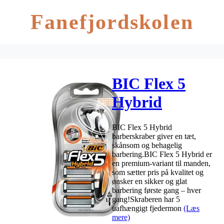
Fanefjordskolen
BIC Flex 5
Hybrid
barberskraber
BIC Flex 5 Hybrid
barberskraber giver en tæt,
skånsom og behagelig
barbering.BIC Flex 5 Hybrid er
en premium-variant til manden,
som sætter pris på kvalitet og
ønsker en sikker og glat
barbering første gang – hver
gang!Skraberen har 5
uafhængigt fjedermon
(Læs
mere)