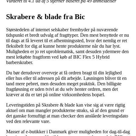
Vurderet til
4.1
ud af 5 stjerner baseret på
49
anmeldelser
Skrabere & blade fra Bic
Størstedelen af internet selskaber frembyder på nuværende
tidspunkt et bredt udvalg af fragttyper. Den mest benyttede er nu
til dags at få leveret til et afhentningssted, hvor det nemlig er ret
fleksibelt for dig at kunne hente produkterne når du har lyst.
Muligheden er jo ret uproblematisk, samt desuden ydermere den
mest letkøbte fragtform ved køb af BIC Flex 5 Hybrid
barberskraber.
Du bør derudover overveje at få ordren bragt til din lejlighed
eller hus eller til adressen på dit arbejde. Løsningen bliver tit en
tand mere pebret, men desuden meget praktisk. Den billigste
fragtløsning er uden tvivl at du selv henter ordren, men det
kræver at du er tæt på online virksomhedens bopæl.
Leveringstiden på Skrabere & blade kan vise sig at være rigtig
aktuel om man mangler produkterne straks, så af den grund er
det ganske fornuftigt at man checker den anslåede leveringsdato
ved den relevante vare.
Masser af e-butikker i Danmark giver muligheden for dag-til-dag