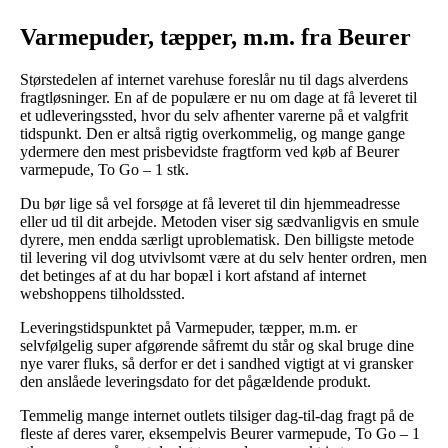
Varmepuder, tæpper, m.m. fra Beurer
Størstedelen af internet varehuse foreslår nu til dags alverdens
fragtløsninger. En af de populære er nu om dage at få leveret til
et udleveringssted, hvor du selv afhenter varerne på et valgfrit
tidspunkt. Den er altså rigtig overkommelig, og mange gange
ydermere den mest prisbevidste fragtform ved køb af Beurer
varmepude, To Go – 1 stk.
Du bør lige så vel forsøge at få leveret til din hjemmeadresse
eller ud til dit arbejde. Metoden viser sig sædvanligvis en smule
dyrere, men endda særligt uproblematisk. Den billigste metode
til levering vil dog utvivlsomt være at du selv henter ordren, men
det betinges af at du har bopæl i kort afstand af internet
webshoppens tilholdssted.
Leveringstidspunktet på Varmepuder, tæpper, m.m. er
selvfølgelig super afgørende såfremt du står og skal bruge dine
nye varer fluks, så derfor er det i sandhed vigtigt at vi gransker
den anslåede leveringsdato for det pågældende produkt.
Temmelig mange internet outlets tilsiger dag-til-dag fragt på de
fleste af deres varer, eksempelvis Beurer varmepude, To Go – 1