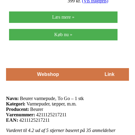
399
kr.
(Vis fragtpris)
Læs mere »
Køb nu »
Webshop
Link
Navn:
Beurer varmepude, To Go – 1 stk
Kategori:
Varmepuder, tæpper, m.m.
Producent:
Beurer
Varenummer:
4211125217211
EAN:
4211125217211
Vurderet til
4.2
ud af 5 stjerner baseret på
35
anmeldelser