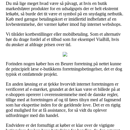
Du må lige meget hvad være så påvagt, at hvis en butik
markedsfører produkter for en udsalgspris der er helt ekstremt
letkøbt, så burde det tit være et symbol på en snydagtig netbutik.
Køb med gængse betalingskort er imidlertid indbefattet af en
lovbestemmelse, der værner køber imod fup internet webshops.
Vi tilråder kortbestillinger eller mobilbetaling. Som et alternativ
bør du drage fordel af et tilbud som for eksempel ViaBill, hvis
du ønsker at afdrage prisen over tid.
Forinden nogen køber hos en Beurer forretning på nettet kunne
de principielt læse e-butikkens forretningsbetingelser, det er dog
typisk et omfattende projekt.
En anden løsning er at tjekke hvorvidt internet forretningen er
verificeret af e-mærket, grundet at det kan være et billede på at
e-shoppen opererer i overensstemmelse med de danske regler,
tillige med at forretningen af og til føres tilsyn med af fagmænd
som har ekspertise inden for de gældende love. Det er en rigtig
god mulighed for at få assistance, for så vidt du oplever
udfordringer med din handel.
Endvidere er det fornuftigt at køber er klar over de vigtigste