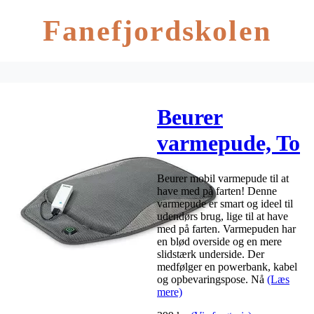
Fanefjordskolen
Beurer
varmepude, To
Go – 1 stk
Beurer mobil varmepude til at
have med på farten! Denne
varmepude er smart og ideel til
udendørs brug, lige til at have
med på farten. Varmepuden har
en blød overside og en mere
slidstærk underside. Der
medfølger en powerbank, kabel
og opbevaringspose. Nå
(Læs
mere)