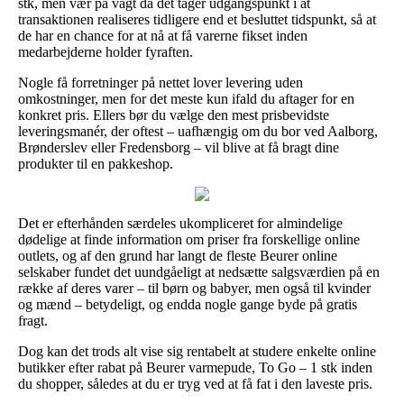
stk, men vær på vagt da det tager udgangspunkt i at
transaktionen realiseres tidligere end et besluttet tidspunkt, så at
de har en chance for at nå at få varerne fikset inden
medarbejderne holder fyraften.
Nogle få forretninger på nettet lover levering uden
omkostninger, men for det meste kun ifald du aftager for en
konkret pris. Ellers bør du vælge den mest prisbevidste
leveringsmanér, der oftest – uafhængig om du bor ved Aalborg,
Brønderslev eller Fredensborg – vil blive at få bragt dine
produkter til en pakkeshop.
Det er efterhånden særdeles ukompliceret for almindelige
dødelige at finde information om priser fra forskellige online
outlets, og af den grund har langt de fleste Beurer online
selskaber fundet det uundgåeligt at nedsætte salgsværdien på en
række af deres varer – til børn og babyer, men også til kvinder
og mænd – betydeligt, og endda nogle gange byde på gratis
fragt.
Dog kan det trods alt vise sig rentabelt at studere enkelte online
butikker efter rabat på Beurer varmepude, To Go – 1 stk inden
du shopper, således at du er tryg ved at få fat i den laveste pris.