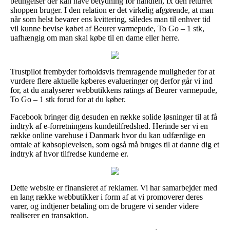
betingelser der kan have betydning for handlen, fx den returret
shoppen bruger. I den relation er det virkelig afgørende, at man
når som helst bevarer ens kvittering, således man til enhver tid
vil kunne bevise købet af Beurer varmepude, To Go – 1 stk,
uafhængig om man skal købe til en dame eller herre.
Trustpilot frembyder forholdsvis fremragende muligheder for at
vurdere flere aktuelle køberes evalueringer og derfor går vi ind
for, at du analyserer webbutikkens ratings af Beurer varmepude,
To Go – 1 stk forud for at du køber.
Facebook bringer dig desuden en række solide løsninger til at få
indtryk af e-forretningens kundetilfredshed. Herinde ser vi en
række online varehuse i Danmark hvor du kan udfærdige en
omtale af købsoplevelsen, som også må bruges til at danne dig et
indtryk af hvor tilfredse kunderne er.
Dette website er finansieret af reklamer. Vi har samarbejder med
en lang række webbutikker i form af at vi promoverer deres
varer, og indtjener betaling om de brugere vi sender videre
realiserer en transaktion.