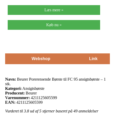
Læs mere »
Køb nu »
Webshop
Link
Navn:
Beurer Porerensende Børste til FC 95 ansigtsbørste – 1
stk.
Kategori:
Ansigtsbørste
Producent:
Beurer
Varenummer:
4211125605599
EAN:
4211125605599
Vurderet til
3.8
ud af 5 stjerner baseret på
49
anmeldelser