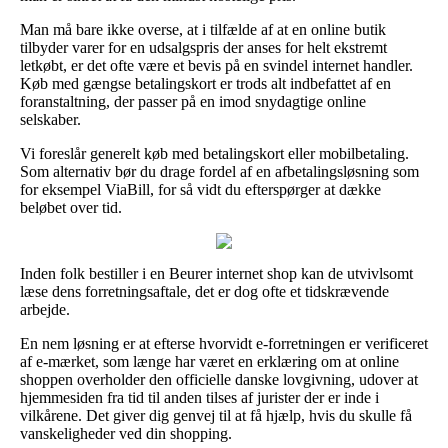
Man må bare ikke overse, at i tilfælde af at en online butik
tilbyder varer for en udsalgspris der anses for helt ekstremt
letkøbt, er det ofte være et bevis på en svindel internet handler.
Køb med gængse betalingskort er trods alt indbefattet af en
foranstaltning, der passer på en imod snydagtige online
selskaber.
Vi foreslår generelt køb med betalingskort eller mobilbetaling.
Som alternativ bør du drage fordel af en afbetalingsløsning som
for eksempel ViaBill, for så vidt du efterspørger at dække
beløbet over tid.
Inden folk bestiller i en Beurer internet shop kan de utvivlsomt
læse dens forretningsaftale, det er dog ofte et tidskrævende
arbejde.
En nem løsning er at efterse hvorvidt e-forretningen er verificeret
af e-mærket, som længe har været en erklæring om at online
shoppen overholder den officielle danske lovgivning, udover at
hjemmesiden fra tid til anden tilses af jurister der er inde i
vilkårene. Det giver dig genvej til at få hjælp, hvis du skulle få
vanskeligheder ved din shopping.