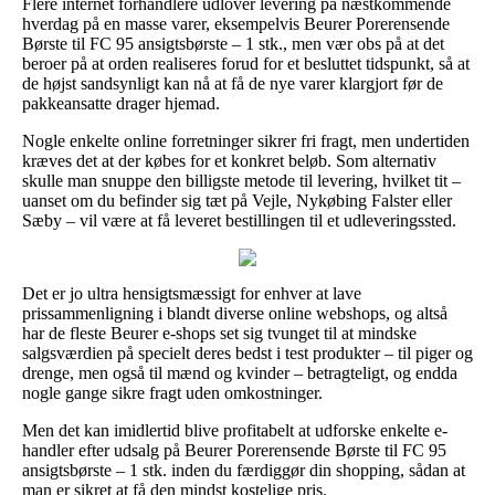
Flere internet forhandlere udlover levering på næstkommende
hverdag på en masse varer, eksempelvis Beurer Porerensende
Børste til FC 95 ansigtsbørste – 1 stk., men vær obs på at det
beroer på at orden realiseres forud for et besluttet tidspunkt, så at
de højst sandsynligt kan nå at få de nye varer klargjort før de
pakkeansatte drager hjemad.
Nogle enkelte online forretninger sikrer fri fragt, men undertiden
kræves det at der købes for et konkret beløb. Som alternativ
skulle man snuppe den billigste metode til levering, hvilket tit –
uanset om du befinder sig tæt på Vejle, Nykøbing Falster eller
Sæby – vil være at få leveret bestillingen til et udleveringssted.
Det er jo ultra hensigtsmæssigt for enhver at lave
prissammenligning i blandt diverse online webshops, og altså
har de fleste Beurer e-shops set sig tvunget til at mindske
salgsværdien på specielt deres bedst i test produkter – til piger og
drenge, men også til mænd og kvinder – betragteligt, og endda
nogle gange sikre fragt uden omkostninger.
Men det kan imidlertid blive profitabelt at udforske enkelte e-
handler efter udsalg på Beurer Porerensende Børste til FC 95
ansigtsbørste – 1 stk. inden du færdiggør din shopping, sådan at
man er sikret at få den mindst kostelige pris.