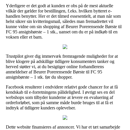
Yderligere er det godt at kunden er obs på de mest aktuelle
vilkår der gælder for bestillingen, f.eks. hvilken bytteret e-
handlen benytter. Her er det tilmed essesentielt, at man når som
helst sikrer sin kvitteringsmail, således man fremadrettet vil
kunne vidne om sin shopping af Beurer Porerensende Børste til
FC 95 ansigtsbørste – 1 stk., uanset om du er på indkøb til en
voksen eller et barn.
Trustpilot giver dig immervæk fremragende muligheder for at
blive klogere på adskillige tidligere konsumenters tanker og
herved støtter vi, at du besigtiger online forhandlerens
anmeldelser af Beurer Porerensende Børste til FC 95
ansigtsbørste – 1 stk. før du shopper.
Facebook resulterer i endvidere relativt gode chancer for at få
kendskab til e-forretningens pålidelighed. I øvrigt ses en del
webshops som tilbyder kunderne at levere en evaluering af
ordreforløbet, som på samme måde burde bruges til at få et
indtryk af tidligere kunders oplevelser.
Dette website finansieres af annoncer. Vi har et tæt samarbejde