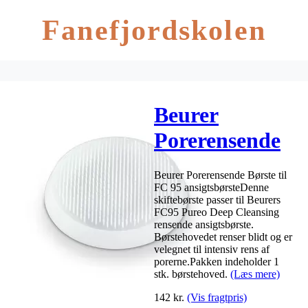
Fanefjordskolen
Beurer
Porerensende
Børste til FC
Beurer Porerensende Børste til
95
FC 95 ansigtsbørsteDenne
skiftebørste passer til Beurers
ansigtsbørste –
FC95 Pureo Deep Cleansing
rensende ansigtsbørste.
1 stk.
Børstehovedet renser blidt og er
velegnet til intensiv rens af
porerne.Pakken indeholder 1
stk. børstehoved.
(Læs mere)
142
kr.
(Vis fragtpris)