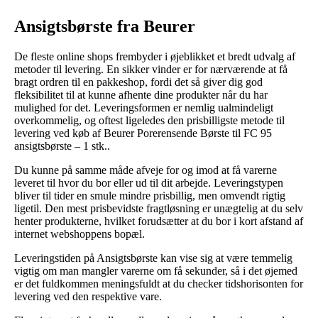
Ansigtsbørste fra Beurer
De fleste online shops frembyder i øjeblikket et bredt udvalg af
metoder til levering. En sikker vinder er for nærværende at få
bragt ordren til en pakkeshop, fordi det så giver dig god
fleksibilitet til at kunne afhente dine produkter når du har
mulighed for det. Leveringsformen er nemlig ualmindeligt
overkommelig, og oftest ligeledes den prisbilligste metode til
levering ved køb af Beurer Porerensende Børste til FC 95
ansigtsbørste – 1 stk..
Du kunne på samme måde afveje for og imod at få varerne
leveret til hvor du bor eller ud til dit arbejde. Leveringstypen
bliver til tider en smule mindre prisbillig, men omvendt rigtig
ligetil. Den mest prisbevidste fragtløsning er unægtelig at du selv
henter produkterne, hvilket forudsætter at du bor i kort afstand af
internet webshoppens bopæl.
Leveringstiden på Ansigtsbørste kan vise sig at være temmelig
vigtig om man mangler varerne om få sekunder, så i det øjemed
er det fuldkommen meningsfuldt at du checker tidshorisonten for
levering ved den respektive vare.