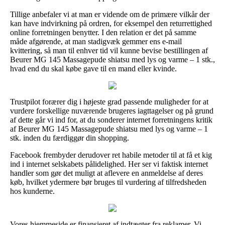
Tillige anbefaler vi at man er vidende om de primære vilkår der
kan have indvirkning på ordren, for eksempel den returrettighed
online forretningen benytter. I den relation er det på samme
måde afgørende, at man stadigvæk gemmer ens e-mail
kvittering, så man til enhver tid vil kunne bevise bestillingen af
Beurer MG 145 Massagepude shiatsu med lys og varme – 1 stk.,
hvad end du skal købe gave til en mand eller kvinde.
Trustpilot forærer dig i højeste grad passende muligheder for at
vurdere forskellige nuværende brugeres iagttagelser og på grund
af dette går vi ind for, at du sonderer internet forretningens kritik
af Beurer MG 145 Massagepude shiatsu med lys og varme – 1
stk. inden du færdiggør din shopping.
Facebook frembyder derudover ret habile metoder til at få et kig
ind i internet selskabets pålidelighed. Her ser vi faktisk internet
handler som gør det muligt at aflevere en anmeldelse af deres
køb, hvilket ydermere bør bruges til vurdering af tilfredsheden
hos kunderne.
Vores hjemmeside er finansieret af indtægter fra reklamer. Vi