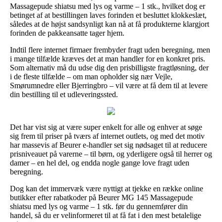
Massagepude shiatsu med lys og varme – 1 stk., hvilket dog er
betinget af at bestillingen laves forinden et besluttet klokkeslæt,
således at de højst sandsynligt kan nå at få produkterne klargjort
forinden de pakkeansatte tager hjem.
Indtil flere internet firmaer frembyder fragt uden beregning, men
i mange tilfælde kræves det at man handler for en konkret pris.
Som alternativ må du udse dig den prisbilligste fragtløsning, der
i de fleste tilfælde – om man opholder sig nær Vejle,
Smørumnedre eller Bjerringbro – vil være at få dem til at levere
din bestilling til et udleveringssted.
Det har vist sig at være super enkelt for alle og enhver at søge
sig frem til priser på tværs af internet outlets, og med det motiv
har massevis af Beurer e-handler set sig nødsaget til at reducere
prisniveauet på varerne – til børn, og yderligere også til herrer og
damer – en hel del, og endda nogle gange love fragt uden
beregning.
Dog kan det immervæk være nyttigt at tjekke en række online
butikker efter rabatkoder på Beurer MG 145 Massagepude
shiatsu med lys og varme – 1 stk. før du gennemfører din
handel, så du er velinformeret til at få fat i den mest betalelige