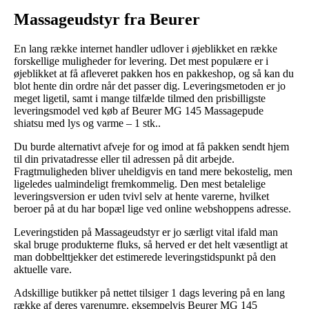
Massageudstyr fra Beurer
En lang række internet handler udlover i øjeblikket en række
forskellige muligheder for levering. Det mest populære er i
øjeblikket at få afleveret pakken hos en pakkeshop, og så kan du
blot hente din ordre når det passer dig. Leveringsmetoden er jo
meget ligetil, samt i mange tilfælde tilmed den prisbilligste
leveringsmodel ved køb af Beurer MG 145 Massagepude
shiatsu med lys og varme – 1 stk..
Du burde alternativt afveje for og imod at få pakken sendt hjem
til din privatadresse eller til adressen på dit arbejde.
Fragtmuligheden bliver uheldigvis en tand mere bekostelig, men
ligeledes ualmindeligt fremkommelig. Den mest betalelige
leveringsversion er uden tvivl selv at hente varerne, hvilket
beroer på at du har bopæl lige ved online webshoppens adresse.
Leveringstiden på Massageudstyr er jo særligt vital ifald man
skal bruge produkterne fluks, så herved er det helt væsentligt at
man dobbelttjekker det estimerede leveringstidspunkt på den
aktuelle vare.
Adskillige butikker på nettet tilsiger 1 dags levering på en lang
række af deres varenumre, eksempelvis Beurer MG 145