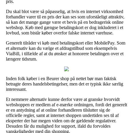
pris.
Du skal blot være så påpasselig, at hvis en internet virksomhed
forhandler varer til en pris der kan ses som uforståeligt attraktiv,
så kan det mange gange være et bevis på en bedragerisk online
webshop. Køb med gængse betalingskort er dog inkluderet i et
lovbud, som bistår køber overfor falske internet varehuse.
Generelt tilråder vi køb med betalingskort eller MobilePay. Som
et alternativ kan du vælge et afdragstilbud som eksempelvis
ViaBill, i tilfælde af at du ønsker at honorere betalingen over et
længere tidsrum.
Inden folk køber i en Beurer shop på nettet bør man faktisk
betragte deres handelsbetingelser, men det er typisk ikke særlig
interessant.
Et nemmere alternativ kunne derfor være at granske hvorvidt
webshoppen er medlem af e-mærke ordningen, fordi det generelt
er en antydning af at online forhandleren tilslutter sig de
officielle regler, samt at internet shoppen undertiden ses til af
eksperter der har megen viden om de gældende regulativer.
Desuden får du mulighed for support, ifald du forvoldes
vanskeligheder med din shopping.