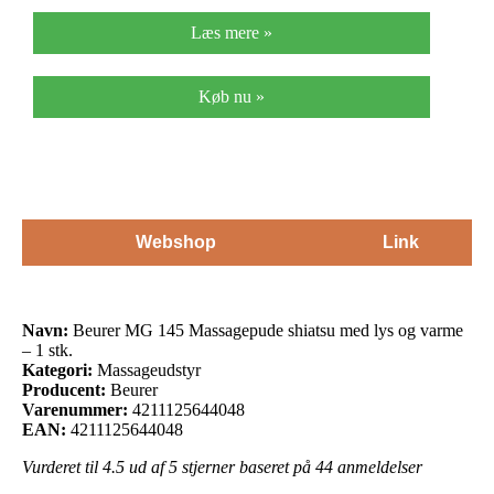
Læs mere »
Køb nu »
Webshop
Link
Navn:
Beurer MG 145 Massagepude shiatsu med lys og varme
– 1 stk.
Kategori:
Massageudstyr
Producent:
Beurer
Varenummer:
4211125644048
EAN:
4211125644048
Vurderet til
4.5
ud af 5 stjerner baseret på
44
anmeldelser