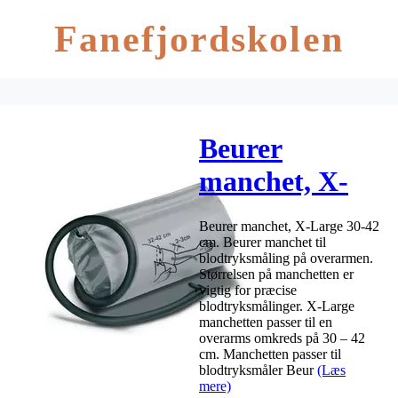
Fanefjordskolen
Beurer
manchet, X-
Large 30-42
Beurer manchet, X-Large 30-42
cm
cm. Beurer manchet til
blodtryksmåling på overarmen.
Størrelsen på manchetten er
vigtig for præcise
blodtryksmålinger. X-Large
manchetten passer til en
overarms omkreds på 30 – 42
cm. Manchetten passer til
blodtryksmåler Beur
(Læs
mere)