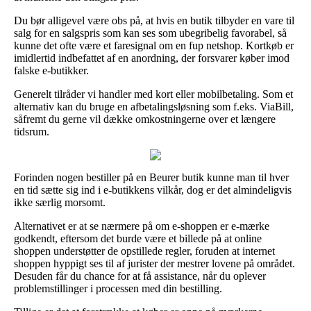
Du bør alligevel være obs på, at hvis en butik tilbyder en vare til
salg for en salgspris som kan ses som ubegribelig favorabel, så
kunne det ofte være et faresignal om en fup netshop. Kortkøb er
imidlertid indbefattet af en anordning, der forsvarer køber imod
falske e-butikker.
Generelt tilråder vi handler med kort eller mobilbetaling. Som et
alternativ kan du bruge en afbetalingsløsning som f.eks. ViaBill,
såfremt du gerne vil dække omkostningerne over et længere
tidsrum.
Forinden nogen bestiller på en Beurer butik kunne man til hver
en tid sætte sig ind i e-butikkens vilkår, dog er det almindeligvis
ikke særlig morsomt.
Alternativet er at se nærmere på om e-shoppen er e-mærke
godkendt, eftersom det burde være et billede på at online
shoppen understøtter de opstillede regler, foruden at internet
shoppen hyppigt ses til af jurister der mestrer lovene på området.
Desuden får du chance for at få assistance, når du oplever
problemstillinger i processen med din bestilling.