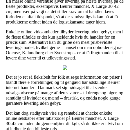
En masse online varehuse giver levering på næste hverdag på de
fleste produkter, eksempelvis Beurer manchet, X-Large 30-42
cm, men vær på vagt da det stiller krav om at handlen laves
forinden et aftalt tidspunkt, så at de sandsynligvis kan nå at få
produkterne ordnet inden de logistikansatte tager hjem.
Enkelte online virksomheder tilbyder levering uden gebyr, men i
de fleste tilfælde er det kun gældende hvis du handler for en
præcis sum. Alternativt kan du gribe den mest prisbevidste
leveringsmodel, hvilket gerne – uanset om man opholder sig nær
Odense, Kalundborg eller Svenstrup – er at få fragtmanden til at
levere dine varer til et udleveringssted.
Det er jo ret så fleksibelt for folk at søge information om priser i
blandt flere e-forretninger, og til gengæld har adskillige Beurer
internet handler i Danmark set sig nødsaget til at sænke
udsalgspriserne på mange af deres varer – til drenge og piger, og
samtidig til kvinder og mænd – drastisk, og endda nogle gange
garantere levering uden gebyr.
Det kan dog stadigvæk vise sig rentabelt at checke enkelte
online selskaber efter rabatkoder på Beurer manchet, X-Large
30-42 cm inden du gennemfører dit køb, så du ikke er i tvivl om
at indhente den billigste pris.