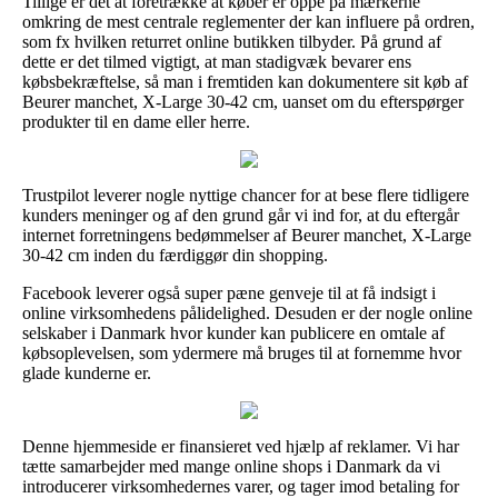
Tillige er det at foretrække at køber er oppe på mærkerne
omkring de mest centrale reglementer der kan influere på ordren,
som fx hvilken returret online butikken tilbyder. På grund af
dette er det tilmed vigtigt, at man stadigvæk bevarer ens
købsbekræftelse, så man i fremtiden kan dokumentere sit køb af
Beurer manchet, X-Large 30-42 cm, uanset om du efterspørger
produkter til en dame eller herre.
Trustpilot leverer nogle nyttige chancer for at bese flere tidligere
kunders meninger og af den grund går vi ind for, at du eftergår
internet forretningens bedømmelser af Beurer manchet, X-Large
30-42 cm inden du færdiggør din shopping.
Facebook leverer også super pæne genveje til at få indsigt i
online virksomhedens pålidelighed. Desuden er der nogle online
selskaber i Danmark hvor kunder kan publicere en omtale af
købsoplevelsen, som ydermere må bruges til at fornemme hvor
glade kunderne er.
Denne hjemmeside er finansieret ved hjælp af reklamer. Vi har
tætte samarbejder med mange online shops i Danmark da vi
introducerer virksomhedernes varer, og tager imod betaling for