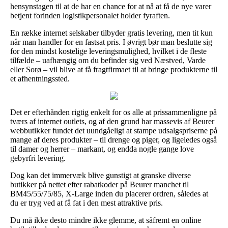
hensynstagen til at de har en chance for at nå at få de nye varer
betjent forinden logistikpersonalet holder fyraften.
En række internet selskaber tilbyder gratis levering, men tit kun
når man handler for en fastsat pris. I øvrigt bør man beslutte sig
for den mindst kostelige leveringsmulighed, hvilket i de fleste
tilfælde – uafhængig om du befinder sig ved Næstved, Varde
eller Sorø – vil blive at få fragtfirmaet til at bringe produkterne til
et afhentningssted.
Det er efterhånden rigtig enkelt for os alle at prissammenligne på
tværs af internet outlets, og af den grund har massevis af Beurer
webbutikker fundet det uundgåeligt at stampe udsalgspriserne på
mange af deres produkter – til drenge og piger, og ligeledes også
til damer og herrer – markant, og endda nogle gange love
gebyrfri levering.
Dog kan det immervæk blive gunstigt at granske diverse
butikker på nettet efter rabatkoder på Beurer manchet til
BM45/55/75/85, X-Large inden du placerer ordren, således at
du er tryg ved at få fat i den mest attraktive pris.
Du må ikke desto mindre ikke glemme, at såfremt en online