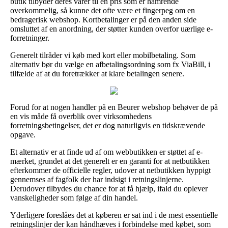
butik tilbyder deres varer til en pris som er hamrende
overkommelig, så kunne det ofte være et fingerpeg om en
bedragerisk webshop. Kortbetalinger er på den anden side
omsluttet af en anordning, der støtter kunden overfor uærlige e-
forretninger.
Generelt tilråder vi køb med kort eller mobilbetaling. Som
alternativ bør du vælge en afbetalingsordning som fx ViaBill, i
tilfælde af at du foretrækker at klare betalingen senere.
Forud for at nogen handler på en Beurer webshop behøver de på
en vis måde få overblik over virksomhedens
forretningsbetingelser, det er dog naturligvis en tidskrævende
opgave.
Et alternativ er at finde ud af om webbutikken er støttet af e-
mærket, grundet at det generelt er en garanti for at netbutikken
efterkommer de officielle regler, udover at netbutikken hyppigt
gennemses af fagfolk der har indsigt i retningslinjerne.
Derudover tilbydes du chance for at få hjælp, ifald du oplever
vanskeligheder som følge af din handel.
Yderligere foreslåes det at køberen er sat ind i de mest essentielle
retningslinjer der kan håndhæves i forbindelse med købet, som