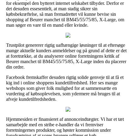
for eksempel den bytteret internet selskabet tilbyder. Derfor er
det desuden essesentielt, at man stadig sikrer sin
købsbekræftelse, så man fremadrettet vil kunne bevise sin
shopping af Beurer manchet til BM45/55/75/85, X-Large, om
man søger en vare til en mand eller kvinde.
Trustpilot genererer rigtig uafhængige løsninger til at eftersøge
mange aktuelle kunders anmeldelser og på grund af dette er det
at foretrække, at du analyserer online forretningens kritik af
Beurer manchet til BM45/55/75/85, X-Large inden du placerer
din ordre.
Facebook fremskaffer desuden rigtig solide genveje til at få et
kig ind i online shoppens kundetilfredshed. Her ses mange
webshops som giver folk mulighed for at sammensætte en
vurdering af købsoplevelsen, som ydermere må bruges til at
afveje kundetilfredsheden.
Hjemmesiden er finansieret af annonceindtægter. Vi har et tæt
samarbejde med en stribe e-handler da vi fremviser
forretningernes produkter, og høster kommission under
forudsætning af at vores brugere udfører et køb.