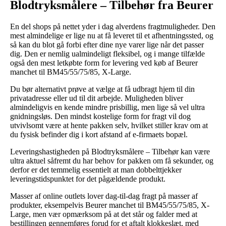
Blodtryksmålere – Tilbehør fra Beurer
En del shops på nettet yder i dag alverdens fragtmuligheder. Den
mest almindelige er lige nu at få leveret til et afhentningssted, og
så kan du blot gå forbi efter dine nye varer lige når det passer
dig. Den er nemlig ualmindeligt fleksibel, og i mange tilfælde
også den mest letkøbte form for levering ved køb af Beurer
manchet til BM45/55/75/85, X-Large.
Du bør alternativt prøve at vælge at få udbragt hjem til din
privatadresse eller ud til dit arbejde. Muligheden bliver
almindeligvis en kende mindre prisbillig, men lige så vel ultra
gnidningsløs. Den mindst kostelige form for fragt vil dog
utvivlsomt være at hente pakken selv, hvilket stiller krav om at
du fysisk befinder dig i kort afstand af e-firmaets bopæl.
Leveringshastigheden på Blodtryksmålere – Tilbehør kan være
ultra aktuel såfremt du har behov for pakken om få sekunder, og
derfor er det temmelig essentielt at man dobbelttjekker
leveringstidspunktet for det pågældende produkt.
Masser af online outlets lover dag-til-dag fragt på masser af
produkter, eksempelvis Beurer manchet til BM45/55/75/85, X-
Large, men vær opmærksom på at det står og falder med at
bestillingen gennemføres forud for et aftalt klokkeslæt, med