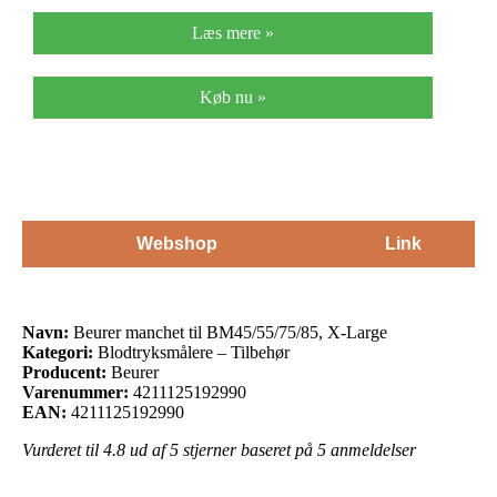
Læs mere »
Køb nu »
Webshop
Link
Navn:
Beurer manchet til BM45/55/75/85, X-Large
Kategori:
Blodtryksmålere – Tilbehør
Producent:
Beurer
Varenummer:
4211125192990
EAN:
4211125192990
Vurderet til
4.8
ud af 5 stjerner baseret på
5
anmeldelser