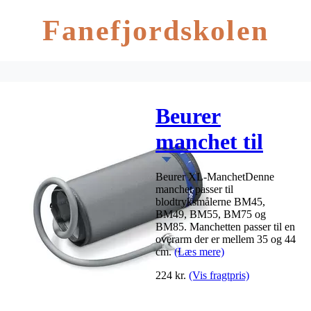
Fanefjordskolen
Beurer
manchet til
BM45/55/75/85,
Beurer XL-ManchetDenne
X-Large
manchet passer til
blodtryksmålerne BM45,
BM49, BM55, BM75 og
BM85. Manchetten passer til en
overarm der er mellem 35 og 44
cm.
(Læs mere)
224
kr.
(Vis fragtpris)