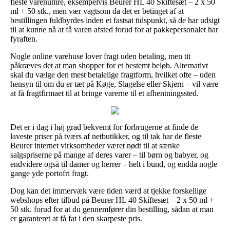
fleste varenumre, eksempelvis Beurer HL 40 Skiftesæt – 2 x 50
ml + 50 stk., men vær vagtsom da det er betinget af at
bestillingen fuldbyrdes inden et fastsat tidspunkt, så de har udsigt
til at kunne nå at få varen afsted forud for at pakkepersonalet har
fyraften.
Nogle online varehuse lover fragt uden betaling, men tit
påkræves det at man shopper for et bestemt beløb. Alternativt
skal du vælge den mest betalelige fragtform, hvilket ofte – uden
hensyn til om du er tæt på Køge, Slagelse eller Skjern – vil være
at få fragtfirmaet til at bringe varerne til et afhentningssted.
Det er i dag i høj grad bekvemt for forbrugerne at finde de
laveste priser på tværs af netbutikker, og til tak har de fleste
Beurer internet virksomheder været nødt til at sænke
salgspriserne på mange af deres varer – til børn og babyer, og
endvidere også til damer og herrer – helt i bund, og endda nogle
gange yde portofri fragt.
Dog kan det immervæk være tiden værd at tjekke forskellige
webshops efter tilbud på Beurer HL 40 Skiftesæt – 2 x 50 ml +
50 stk. forud for at du gennemfører din bestilling, sådan at man
er garanteret at få fat i den skarpeste pris.