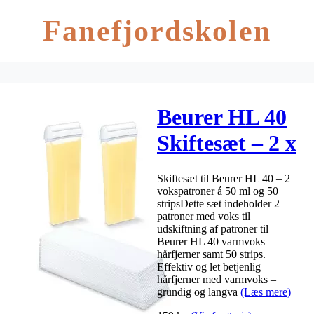
Fanefjordskolen
Beurer HL 40
Skiftesæt – 2 x
50 ml + 50 stk.
Skiftesæt til Beurer HL 40 – 2
vokspatroner á 50 ml og 50
stripsDette sæt indeholder 2
patroner med voks til
udskiftning af patroner til
Beurer HL 40 varmvoks
hårfjerner samt 50 strips.
Effektiv og let betjenlig
hårfjerner med varmvoks –
grundig og langva
(Læs mere)