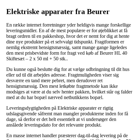
Elektriske apparater fra Beurer
En række internet forretninger yder heldigvis mange forskellige
leveringsmidler. En af de mest populære er for øjeblikket at få
bragt ordren til en pakkeshop, hvor det er nemt for dig at hente
dine nye produkter på et selvvalgt tidspunkt. Fragtformen er
nemlig ekstremt hensigtsmæssig, samt mange gange ligeledes
den mest prisbevidste form for fragt ved køb af Beurer HL 40
Skiftesæt – 2 x 50 ml + 50 stk..
Du kunne også beslutte dig for at vælge udbringning til dit hus
eller ud til dit arbejdes adresse. Fragtmuligheden viser sig
desværre en tand mere pebret, men derudover ret
hensigtsmæssig. Den mest letkøbte fragtmetode kan ikke
modsiges at være at du selv henter pakken, hvilket står og falder
med at du har bopæl nærved netbutikkens bopæl.
Leveringsdygtigheden på Elektriske apparater er rigtig
udslagsgivende såfremt man mangler produkterne inden for få
dage, så derfor er det helt essentielt at vi undersøger den
anslåede leveringsdato for det relevante produkt.
En masse internet handler præsterer dag-til-dag levering på de