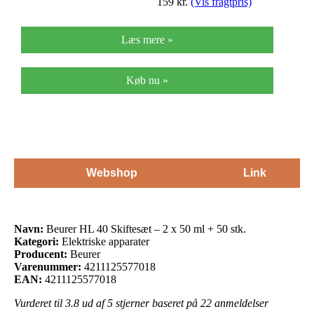
159
kr.
(Vis fragtpris)
Læs mere »
Køb nu »
Webshop
Link
Navn:
Beurer HL 40 Skiftesæt – 2 x 50 ml + 50 stk.
Kategori:
Elektriske apparater
Producent:
Beurer
Varenummer:
4211125577018
EAN:
4211125577018
Vurderet til
3.8
ud af 5 stjerner baseret på
22
anmeldelser