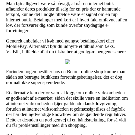
Man bør alligevel være så påvagt, at når en internet butik
afhænder deres produkter til salg for en pris der er hamrende
letkøbt, kunne det i nogle tilfælde være et signal om en fup
internet butik. Betalinger med kort er i hvert fald omfavnet af en
lov, der forsvarer dig som kunde overfor snydagtige e-
forretninger.
Generelt anbefaler vi køb med gængse betalingskort eller
MobilePay. Alternativt bør du udnytte et tilbud som f.eks.
ViaBill, i tilfælde af at du tilstræber at godtgøre pengene senere.
Forinden nogen bestiller hos en Beurer online shop kunne man
sådan set betragte butikkens forretningsbetingelser, det er dog
normalt ikke super spændende.
Et alternativ kan derfor være at kigge om online virksomheden
er godkendt af e-mærket, siden det skulle være en indikation om
at internet virksomheden føjer gældende dansk lovgivning,
foruden at internet virksomheden regelmæssigt tilses af fagfolk
der har den nødvendige knowhow om de gældende regulativer.
Dette er desuden en god genvej til en håndsrækning, for så vidt
du får problemstillinger med din shopping.