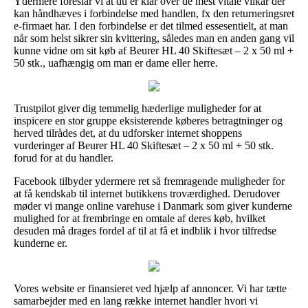
Ydermere foreslår vi at du er klar over de mest vitale vilkår der
kan håndhæves i forbindelse med handlen, fx den returneringsret
e-firmaet har. I den forbindelse er det tilmed essesentielt, at man
når som helst sikrer sin kvittering, således man en anden gang vil
kunne vidne om sit køb af Beurer HL 40 Skiftesæt – 2 x 50 ml +
50 stk., uafhængig om man er dame eller herre.
Trustpilot giver dig temmelig hæderlige muligheder for at
inspicere en stor gruppe eksisterende køberes betragtninger og
herved tilrådes det, at du udforsker internet shoppens
vurderinger af Beurer HL 40 Skiftesæt – 2 x 50 ml + 50 stk.
forud for at du handler.
Facebook tilbyder ydermere ret så fremragende muligheder for
at få kendskab til internet butikkens troværdighed. Derudover
møder vi mange online varehuse i Danmark som giver kunderne
mulighed for at frembringe en omtale af deres køb, hvilket
desuden må drages fordel af til at få et indblik i hvor tilfredse
kunderne er.
Vores website er finansieret ved hjælp af annoncer. Vi har tætte
samarbejder med en lang række internet handler hvori vi