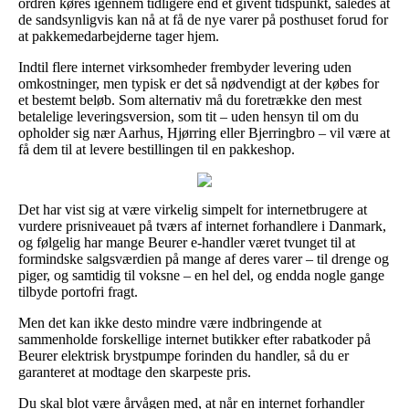
ordren køres igennem tidligere end et givent tidspunkt, således at
de sandsynligvis kan nå at få de nye varer på posthuset forud for
at pakkemedarbejderne tager hjem.
Indtil flere internet virksomheder frembyder levering uden
omkostninger, men typisk er det så nødvendigt at der købes for
et bestemt beløb. Som alternativ må du foretrække den mest
betalelige leveringsversion, som tit – uden hensyn til om du
opholder sig nær Aarhus, Hjørring eller Bjerringbro – vil være at
få dem til at levere bestillingen til en pakkeshop.
Det har vist sig at være virkelig simpelt for internetbrugere at
vurdere prisniveauet på tværs af internet forhandlere i Danmark,
og følgelig har mange Beurer e-handler været tvunget til at
formindske salgsværdien på mange af deres varer – til drenge og
piger, og samtidig til voksne – en hel del, og endda nogle gange
tilbyde portofri fragt.
Men det kan ikke desto mindre være indbringende at
sammenholde forskellige internet butikker efter rabatkoder på
Beurer elektrisk brystpumpe forinden du handler, så du er
garanteret at modtage den skarpeste pris.
Du skal blot være årvågen med, at når en internet forhandler