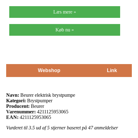
Læs mere »
Køb nu »
Webshop
Link
Navn:
Beurer elektrisk brystpumpe
Kategori:
Brystpumper
Producent:
Beurer
Varenummer:
4211125953065
EAN:
4211125953065
Vurderet til
3.5
ud af 5 stjerner baseret på
47
anmeldelser