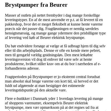
Brystpumper fra Beurer
Masser af outlets på nettet frembyder i dag mange forskellige
leveringstyper. En af de mest anvendte er p.t. at få leveret til en
pakkeshop, hvor det er meget fleksibelt at kunne hente varerne
præcis når det passer dig. Fragtløsningen er nemlig særdeles
hensigtsmæssig, og mange gange ydermere den prisbilligste type
af levering ved køb af Beurer elektrisk brystpumpe.
Du bør endvidere forsøge at vælge at få udbragt hjem til dig selv
eller til din arbejdsplads. Denne er ofte en kende mere pebret,
men til gengæld vældig gnidningsløs. Den mest letkøbte
leveringsversion vil dog til enhver tid være selv at hente
produkterne, hvilket stiller krav om at du bor i nærheden af e-
forhandlerens adresse.
Fragtperioden på Brystpumper er jo ekstremt central forudsat
man absolut skal bruge varerne om kort tid, så herved er det
fuldt ud afgørende at man besigtiger det estimerede
leveringstidspunkt på den aktuelle vare.
Flere e-butikker i Danmark yder 1 hverdags levering på mange
af shoppens varenumre, eksempelvis Beurer elektrisk
brystpumpe, men vær opmærksom på at det regnes ud fra at