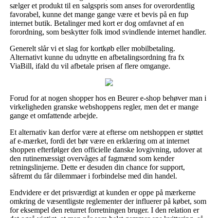
sælger et produkt til en salgspris som anses for overordentlig
favorabel, kunne det mange gange være et bevis på en fup
internet butik. Betalinger med kort er dog omfavnet af en
forordning, som beskytter folk imod svindlende internet handler.
Generelt slår vi et slag for kortkøb eller mobilbetaling.
Alternativt kunne du udnytte en afbetalingsordning fra fx
ViaBill, ifald du vil afbetale prisen af flere omgange.
Forud for at nogen shopper hos en Beurer e-shop behøver man i
virkeligheden granske webshoppens regler, men det er mange
gange et omfattende arbejde.
Et alternativ kan derfor være at efterse om netshoppen er støttet
af e-mærket, fordi det bør være en erklæring om at internet
shoppen efterfølger den officielle danske lovgivning, udover at
den rutinemæssigt overvåges af fagmænd som kender
retningslinjerne. Dette er desuden din chance for support,
såfremt du får dilemmaer i forbindelse med din handel.
Endvidere er det prisværdigt at kunden er oppe på mærkerne
omkring de væsentligste reglementer der influerer på købet, som
for eksempel den returret forretningen bruger. I den relation er