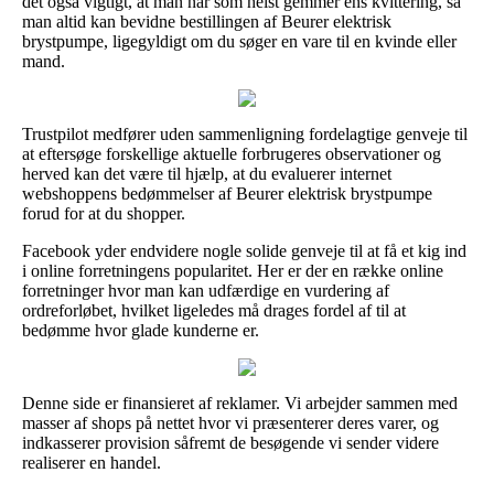
det også vigtigt, at man når som helst gemmer ens kvittering, så
man altid kan bevidne bestillingen af Beurer elektrisk
brystpumpe, ligegyldigt om du søger en vare til en kvinde eller
mand.
Trustpilot medfører uden sammenligning fordelagtige genveje til
at eftersøge forskellige aktuelle forbrugeres observationer og
herved kan det være til hjælp, at du evaluerer internet
webshoppens bedømmelser af Beurer elektrisk brystpumpe
forud for at du shopper.
Facebook yder endvidere nogle solide genveje til at få et kig ind
i online forretningens popularitet. Her er der en række online
forretninger hvor man kan udfærdige en vurdering af
ordreforløbet, hvilket ligeledes må drages fordel af til at
bedømme hvor glade kunderne er.
Denne side er finansieret af reklamer. Vi arbejder sammen med
masser af shops på nettet hvor vi præsenterer deres varer, og
indkasserer provision såfremt de besøgende vi sender videre
realiserer en handel.