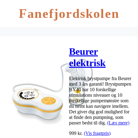
Fanefjordskolen
Beurer
elektrisk
brystpumpe
Elektrisk brystpumpe fra Beurer
med 3 års garanti! Brystpumpen
BY40 har 10 forskellige
stimulations niveauer og 10
forskellige pumpemønstre som
du nemt kan navigere imellem.
Det giver dig god mulighed for
at finde den pumpning, som
passer bedst til dig.
(Læs mere)
999
kr.
(Vis fragtpris)