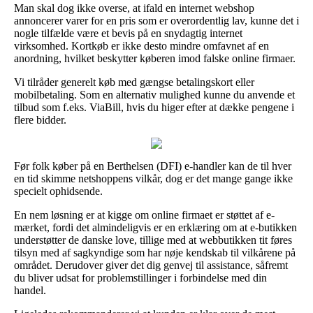
Man skal dog ikke overse, at ifald en internet webshop
annoncerer varer for en pris som er overordentlig lav, kunne det i
nogle tilfælde være et bevis på en snydagtig internet
virksomhed. Kortkøb er ikke desto mindre omfavnet af en
anordning, hvilket beskytter køberen imod falske online firmaer.
Vi tilråder generelt køb med gængse betalingskort eller
mobilbetaling. Som en alternativ mulighed kunne du anvende et
tilbud som f.eks. ViaBill, hvis du higer efter at dække pengene i
flere bidder.
Før folk køber på en Berthelsen (DFI) e-handler kan de til hver
en tid skimme netshoppens vilkår, dog er det mange gange ikke
specielt ophidsende.
En nem løsning er at kigge om online firmaet er støttet af e-
mærket, fordi det almindeligvis er en erklæring om at e-butikken
understøtter de danske love, tillige med at webbutikken tit føres
tilsyn med af sagkyndige som har nøje kendskab til vilkårene på
området. Derudover giver det dig genvej til assistance, såfremt
du bliver udsat for problemstillinger i forbindelse med din
handel.