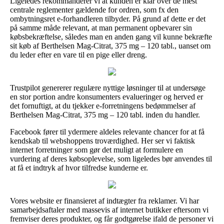
Ligeledes rekommanderer vi at kunden er klar over de mest
centrale reglementer gældende for ordren, som fx den
ombytningsret e-forhandleren tilbyder. På grund af dette er det
på samme måde relevant, at man permanent opbevarer sin
købsbekræftelse, således man en anden gang vil kunne bekræfte
sit køb af Berthelsen Mag-Citrat, 375 mg – 120 tabl., uanset om
du leder efter en vare til en pige eller dreng.
Trustpilot genererer regulære nyttige løsninger til at undersøge
en stor portion andre konsumenters evalueringer og herved er
det fornuftigt, at du tjekker e-forretningens bedømmelser af
Berthelsen Mag-Citrat, 375 mg – 120 tabl. inden du handler.
Facebook fører til ydermere aldeles relevante chancer for at få
kendskab til webshoppens troværdighed. Her ser vi faktisk
internet forretninger som gør det muligt at formulere en
vurdering af deres købsoplevelse, som ligeledes bør anvendes til
at få et indtryk af hvor tilfredse kunderne er.
Vores website er finansieret af indtægter fra reklamer. Vi har
samarbejdsaftaler med massevis af internet butikker eftersom vi
fremviser deres produkter, og får godtgørelse ifald de personer vi