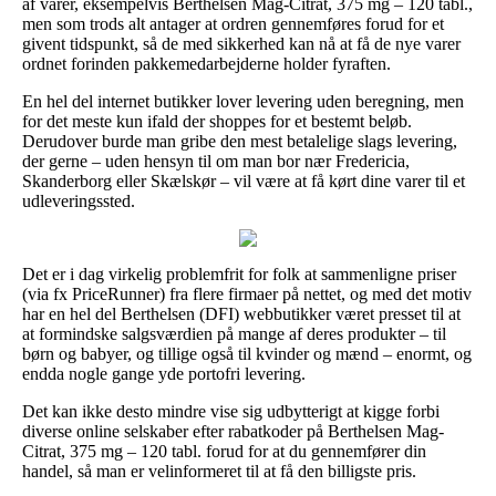
af varer, eksempelvis Berthelsen Mag-Citrat, 375 mg – 120 tabl.,
men som trods alt antager at ordren gennemføres forud for et
givent tidspunkt, så de med sikkerhed kan nå at få de nye varer
ordnet forinden pakkemedarbejderne holder fyraften.
En hel del internet butikker lover levering uden beregning, men
for det meste kun ifald der shoppes for et bestemt beløb.
Derudover burde man gribe den mest betalelige slags levering,
der gerne – uden hensyn til om man bor nær Fredericia,
Skanderborg eller Skælskør – vil være at få kørt dine varer til et
udleveringssted.
Det er i dag virkelig problemfrit for folk at sammenligne priser
(via fx PriceRunner) fra flere firmaer på nettet, og med det motiv
har en hel del Berthelsen (DFI) webbutikker været presset til at
at formindske salgsværdien på mange af deres produkter – til
børn og babyer, og tillige også til kvinder og mænd – enormt, og
endda nogle gange yde portofri levering.
Det kan ikke desto mindre vise sig udbytterigt at kigge forbi
diverse online selskaber efter rabatkoder på Berthelsen Mag-
Citrat, 375 mg – 120 tabl. forud for at du gennemfører din
handel, så man er velinformeret til at få den billigste pris.