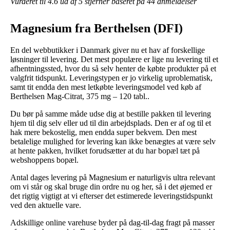
Vurderet til
4.6
ud af 5 stjerner baseret på
44
anmeldelser
Magnesium fra Berthelsen (DFI)
En del webbutikker i Danmark giver nu et hav af forskellige
løsninger til levering. Det mest populære er lige nu levering til et
afhentningssted, hvor du så selv henter de købte produkter på et
valgfrit tidspunkt. Leveringstypen er jo virkelig uproblematisk,
samt tit endda den mest letkøbte leveringsmodel ved køb af
Berthelsen Mag-Citrat, 375 mg – 120 tabl..
Du bør på samme måde udse dig at bestille pakken til levering
hjem til dig selv eller ud til din arbejdsplads. Den er af og til et
hak mere bekostelig, men endda super bekvem. Den mest
betalelige mulighed for levering kan ikke benægtes at være selv
at hente pakken, hvilket forudsætter at du har bopæl tæt på
webshoppens bopæl.
Antal dages levering på Magnesium er naturligvis ultra relevant
om vi står og skal bruge din ordre nu og her, så i det øjemed er
det rigtig vigtigt at vi efterser det estimerede leveringstidspunkt
ved den aktuelle vare.
Adskillige online varehuse byder på dag-til-dag fragt på masser