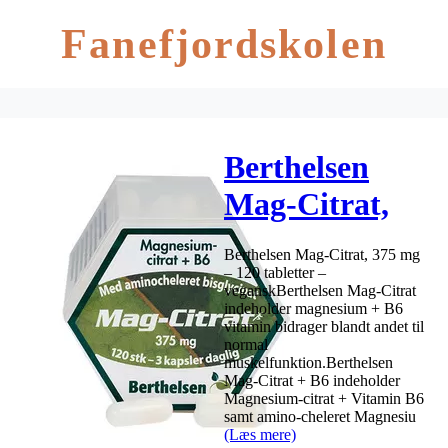
Fanefjordskolen
Berthelsen
Mag-Citrat,
375 mg – 120
Berthelsen Mag-Citrat, 375 mg
tabl.
– 120 tabletter –
veganskBerthelsen Mag-Citrat
indeholder magnesium + B6
vitamin bidrager blandt andet til
normal
muskelfunktion.Berthelsen
Mag-Citrat + B6 indeholder
Magnesium-citrat + Vitamin B6
samt amino-cheleret Magnesiu
(Læs mere)