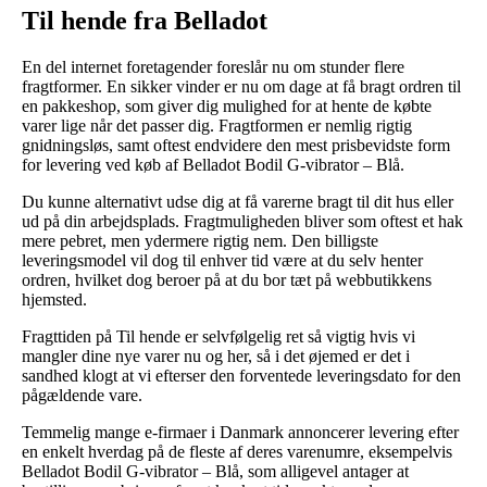
Til hende fra Belladot
En del internet foretagender foreslår nu om stunder flere
fragtformer. En sikker vinder er nu om dage at få bragt ordren til
en pakkeshop, som giver dig mulighed for at hente de købte
varer lige når det passer dig. Fragtformen er nemlig rigtig
gnidningsløs, samt oftest endvidere den mest prisbevidste form
for levering ved køb af Belladot Bodil G-vibrator – Blå.
Du kunne alternativt udse dig at få varerne bragt til dit hus eller
ud på din arbejdsplads. Fragtmuligheden bliver som oftest et hak
mere pebret, men ydermere rigtig nem. Den billigste
leveringsmodel vil dog til enhver tid være at du selv henter
ordren, hvilket dog beroer på at du bor tæt på webbutikkens
hjemsted.
Fragttiden på Til hende er selvfølgelig ret så vigtig hvis vi
mangler dine nye varer nu og her, så i det øjemed er det i
sandhed klogt at vi efterser den forventede leveringsdato for den
pågældende vare.
Temmelig mange e-firmaer i Danmark annoncerer levering efter
en enkelt hverdag på de fleste af deres varenumre, eksempelvis
Belladot Bodil G-vibrator – Blå, som alligevel antager at