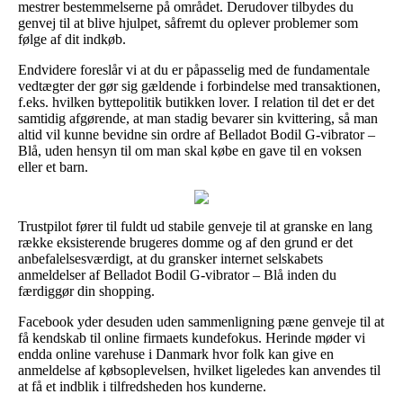
mestrer bestemmelserne på området. Derudover tilbydes du
genvej til at blive hjulpet, såfremt du oplever problemer som
følge af dit indkøb.
Endvidere foreslår vi at du er påpasselig med de fundamentale
vedtægter der gør sig gældende i forbindelse med transaktionen,
f.eks. hvilken byttepolitik butikken lover. I relation til det er det
samtidig afgørende, at man stadig bevarer sin kvittering, så man
altid vil kunne bevidne sin ordre af Belladot Bodil G-vibrator –
Blå, uden hensyn til om man skal købe en gave til en voksen
eller et barn.
Trustpilot fører til fuldt ud stabile genveje til at granske en lang
række eksisterende brugeres domme og af den grund er det
anbefalelsesværdigt, at du gransker internet selskabets
anmeldelser af Belladot Bodil G-vibrator – Blå inden du
færdiggør din shopping.
Facebook yder desuden uden sammenligning pæne genveje til at
få kendskab til online firmaets kundefokus. Herinde møder vi
endda online varehuse i Danmark hvor folk kan give en
anmeldelse af købsoplevelsen, hvilket ligeledes kan anvendes til
at få et indblik i tilfredsheden hos kunderne.