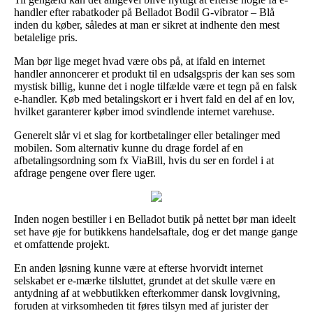
handler efter rabatkoder på Belladot Bodil G-vibrator – Blå
inden du køber, således at man er sikret at indhente den mest
betalelige pris.
Man bør lige meget hvad være obs på, at ifald en internet
handler annoncerer et produkt til en udsalgspris der kan ses som
mystisk billig, kunne det i nogle tilfælde være et tegn på en falsk
e-handler. Køb med betalingskort er i hvert fald en del af en lov,
hvilket garanterer køber imod svindlende internet varehuse.
Generelt slår vi et slag for kortbetalinger eller betalinger med
mobilen. Som alternativ kunne du drage fordel af en
afbetalingsordning som fx ViaBill, hvis du ser en fordel i at
afdrage pengene over flere uger.
Inden nogen bestiller i en Belladot butik på nettet bør man ideelt
set have øje for butikkens handelsaftale, dog er det mange gange
et omfattende projekt.
En anden løsning kunne være at efterse hvorvidt internet
selskabet er e-mærke tilsluttet, grundet at det skulle være en
antydning af at webbutikken efterkommer dansk lovgivning,
foruden at virksomheden tit føres tilsyn med af jurister der