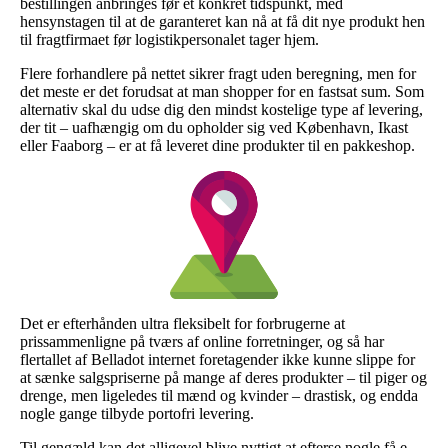
bestillingen anbringes før et konkret tidspunkt, med
hensynstagen til at de garanteret kan nå at få dit nye produkt hen
til fragtfirmaet før logistikpersonalet tager hjem.
Flere forhandlere på nettet sikrer fragt uden beregning, men for
det meste er det forudsat at man shopper for en fastsat sum. Som
alternativ skal du udse dig den mindst kostelige type af levering,
der tit – uafhængig om du opholder sig ved København, Ikast
eller Faaborg – er at få leveret dine produkter til en pakkeshop.
Det er efterhånden ultra fleksibelt for forbrugerne at
prissammenligne på tværs af online forretninger, og så har
flertallet af Belladot internet foretagender ikke kunne slippe for
at sænke salgspriserne på mange af deres produkter – til piger og
drenge, men ligeledes til mænd og kvinder – drastisk, og endda
nogle gange tilbyde portofri levering.
Til gengæld kan det alligevel blive nyttigt at efterse nogle få e-