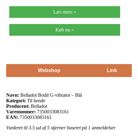
Læs mere »
Køb nu »
Webshop
Link
Navn:
Belladot Bodil G-vibrator – Blå
Kategori:
Til hende
Producent:
Belladot
Varenummer:
7350033083161
EAN:
7350033083161
Vurderet til
3.5
ud af 5 stjerner baseret på
1
anmeldelser