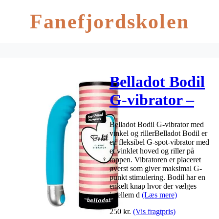
Fanefjordskolen
Belladot Bodil
G-vibrator –
Blå
Belladot Bodil G-vibrator med
vinkel og rillerBelladot Bodil er
en fleksibel G-spot-vibrator med
et vinklet hoved og riller på
toppen. Vibratoren er placeret
øverst som giver maksimal G-
punkt stimulering. Bodil har en
enkelt knap hvor der vælges
imellem d
(Læs mere)
250
kr.
(Vis fragtpris)