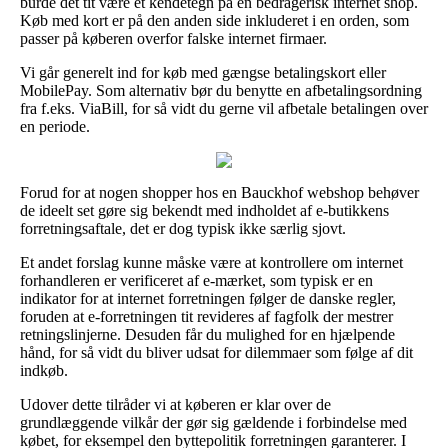
burde det tit være et kendetegn på en bedragerisk internet shop.
Køb med kort er på den anden side inkluderet i en orden, som
passer på køberen overfor falske internet firmaer.
Vi går generelt ind for køb med gængse betalingskort eller
MobilePay. Som alternativ bør du benytte en afbetalingsordning
fra f.eks. ViaBill, for så vidt du gerne vil afbetale betalingen over
en periode.
Forud for at nogen shopper hos en Bauckhof webshop behøver
de ideelt set gøre sig bekendt med indholdet af e-butikkens
forretningsaftale, det er dog typisk ikke særlig sjovt.
Et andet forslag kunne måske være at kontrollere om internet
forhandleren er verificeret af e-mærket, som typisk er en
indikator for at internet forretningen følger de danske regler,
foruden at e-forretningen tit revideres af fagfolk der mestrer
retningslinjerne. Desuden får du mulighed for en hjælpende
hånd, for så vidt du bliver udsat for dilemmaer som følge af dit
indkøb.
Udover dette tilråder vi at køberen er klar over de
grundlæggende vilkår der gør sig gældende i forbindelse med
købet, for eksempel den byttepolitik forretningen garanterer. I