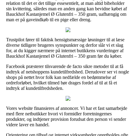
relation til det er det tillige essesentielt, at man altid bibeholder
sin kvittering, således man en anden gang kan bevidne købet af
Bauckhof Kastanjemel Ø Glutenfri – 350 gram, uafhængig om
man er på gaveindkøb til en pige eller dreng.
Trustpilot fører til faktisk hensigtsmæssige løsninger til at læse
diverse tidligere brugeres synspunkter og derfor slår vi et slag
for, at du kigger nærmere på internet butikkens vurderinger af
Bauckhof Kastanjemel Ø Glutenfri – 350 gram før du køber.
Facebook præsterer tilsvarende de facto sikre metoder til at få
indtryk af netshoppens kundetilfredshed. Derudover ser vi nogle
shops på nettet hvor folk kan nedfælde en bedømmelse af
ordreforløbet, hvilket tilmed bør drages fordel af til at få et
indtryk af kundetilfredsheden.
Vores website finansieres af annoncer. Vi har et fast samarbejde
med flere netbutikker hvori vi formidler forretningernes
produkter, og indtjener provision forudsat den person vi sender
videre laver en handel.
Orientering om tilbud og internet virksomheder opretholdes ofte,