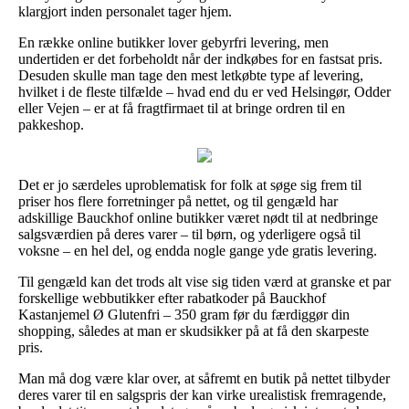
klargjort inden personalet tager hjem.
En række online butikker lover gebyrfri levering, men
undertiden er det forbeholdt når der indkøbes for en fastsat pris.
Desuden skulle man tage den mest letkøbte type af levering,
hvilket i de fleste tilfælde – hvad end du er ved Helsingør, Odder
eller Vejen – er at få fragtfirmaet til at bringe ordren til en
pakkeshop.
Det er jo særdeles uproblematisk for folk at søge sig frem til
priser hos flere forretninger på nettet, og til gengæld har
adskillige Bauckhof online butikker været nødt til at nedbringe
salgsværdien på deres varer – til børn, og yderligere også til
voksne – en hel del, og endda nogle gange yde gratis levering.
Til gengæld kan det trods alt vise sig tiden værd at granske et par
forskellige webbutikker efter rabatkoder på Bauckhof
Kastanjemel Ø Glutenfri – 350 gram før du færdiggør din
shopping, således at man er skudsikker på at få den skarpeste
pris.
Man må dog være klar over, at såfremt en butik på nettet tilbyder
deres varer til en salgspris der kan virke urealistisk fremragende,