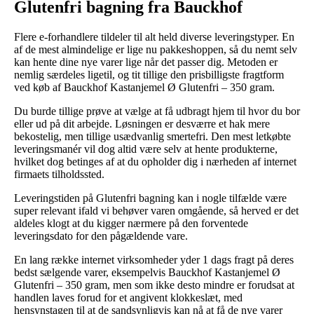
Glutenfri bagning fra Bauckhof
Flere e-forhandlere tildeler til alt held diverse leveringstyper. En
af de mest almindelige er lige nu pakkeshoppen, så du nemt selv
kan hente dine nye varer lige når det passer dig. Metoden er
nemlig særdeles ligetil, og tit tillige den prisbilligste fragtform
ved køb af Bauckhof Kastanjemel Ø Glutenfri – 350 gram.
Du burde tillige prøve at vælge at få udbragt hjem til hvor du bor
eller ud på dit arbejde. Løsningen er desværre et hak mere
bekostelig, men tillige usædvanlig smertefri. Den mest letkøbte
leveringsmanér vil dog altid være selv at hente produkterne,
hvilket dog betinges af at du opholder dig i nærheden af internet
firmaets tilholdssted.
Leveringstiden på Glutenfri bagning kan i nogle tilfælde være
super relevant ifald vi behøver varen omgående, så herved er det
aldeles klogt at du kigger nærmere på den forventede
leveringsdato for den pågældende vare.
En lang række internet virksomheder yder 1 dags fragt på deres
bedst sælgende varer, eksempelvis Bauckhof Kastanjemel Ø
Glutenfri – 350 gram, men som ikke desto mindre er forudsat at
handlen laves forud for et angivent klokkeslæt, med
hensynstagen til at de sandsynligvis kan nå at få de nye varer