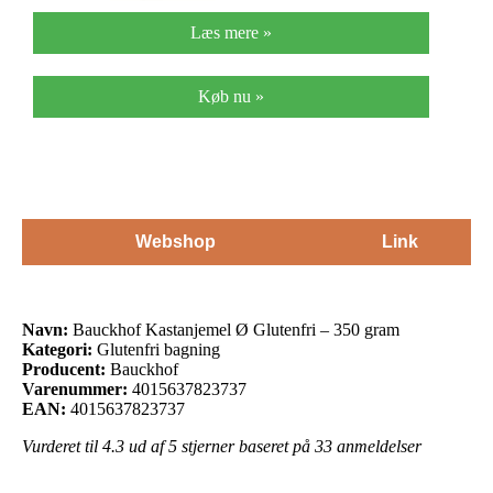
Læs mere »
Køb nu »
Webshop
Link
Navn:
Bauckhof Kastanjemel Ø Glutenfri – 350 gram
Kategori:
Glutenfri bagning
Producent:
Bauckhof
Varenummer:
4015637823737
EAN:
4015637823737
Vurderet til
4.3
ud af 5 stjerner baseret på
33
anmeldelser