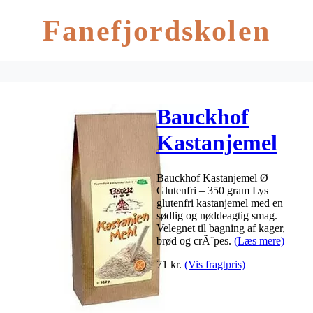
Fanefjordskolen
Bauckhof
Kastanjemel
Ø Glutenfri –
Bauckhof Kastanjemel Ø
350 gram
Glutenfri – 350 gram Lys
glutenfri kastanjemel med en
sødlig og nøddeagtig smag.
Velegnet til bagning af kager,
brød og crÃ¨pes.
(Læs mere)
71
kr.
(Vis fragtpris)