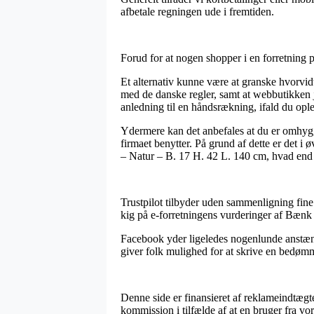
afbetale regningen ude i fremtiden.
Forud for at nogen shopper i en forretning p
Et alternativ kunne være at granske hvorvid
med de danske regler, samt at webbutikken j
anledning til en håndsrækning, ifald du opl
Ydermere kan det anbefales at du er omhygg
firmaet benytter. På grund af dette er det i
– Natur – B. 17 H. 42 L. 140 cm, hvad end d
Trustpilot tilbyder uden sammenligning fine
kig på e-forretningens vurderinger af Bænk 
Facebook yder ligeledes nogenlunde anstænd
giver folk mulighed for at skrive en bedømme
Denne side er finansieret af reklameindtægte
kommission i tilfælde af at en bruger fra v