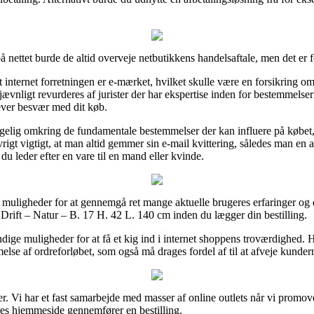
å nettet burde de altid overveje netbutikkens handelsaftale, men det er
t internet forretningen er e-mærket, hvilket skulle være en forsikring 
ævnligt revurderes af jurister der har ekspertise inden for bestemmelse
ever besvær med dit køb.
elig omkring de fundamentale bestemmelser der kan influere på købet, 
 øvrigt vigtigt, at man altid gemmer sin e-mail kvittering, således man e
u leder efter en vare til en mand eller kvinde.
 muligheder for at gennemgå ret mange aktuelle brugeres erfaringer og de
Drift – Natur – B. 17 H. 42 L. 140 cm inden du lægger din bestilling.
ige muligheder for at få et kig ind i internet shoppens troværdighed. 
lse af ordreforløbet, som også må drages fordel af til at afveje kundern
r. Vi har et fast samarbejde med masser af online outlets når vi promove
ores hjemmeside gennemfører en bestilling.