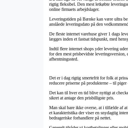
rigtig fleksibel. Den mest letkøbte leverings
online firmaets arbejdslager.
Leveringstiden på Bænke kan være ultra be
anslåede leveringsdato på den vedkommend
De fleste internet varehuse giver 1 dags le
lægges inden et fastsat tidspunkt, med hensy
Indtil flere internet shops yder levering ude
for den mest prisbevidste leveringsversion,
afhentningssted.
Det er i dag rigtig smertefrit for folk at pr
reducere priserne på produkterne – til piger
Det kan til hver en tid blive nyttigt at che
sikret at antage den prisbilligste pris.
Man skal bare ikke overse, at i tilfælde af 
et karakteristika der viser en snydagtig int
bedrageriske forhandlere på nettet.
Generelt tilråder vi kortbetalinger eller mob