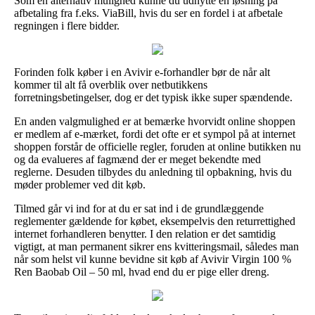
Som en alternativ mulighed kunne du udnytte en løsning på
afbetaling fra f.eks. ViaBill, hvis du ser en fordel i at afbetale
regningen i flere bidder.
Forinden folk køber i en Avivir e-forhandler bør de når alt
kommer til alt få overblik over netbutikkens
forretningsbetingelser, dog er det typisk ikke super spændende.
En anden valgmulighed er at bemærke hvorvidt online shoppen
er medlem af e-mærket, fordi det ofte er et sympol på at internet
shoppen forstår de officielle regler, foruden at online butikken nu
og da evalueres af fagmænd der er meget bekendte med
reglerne. Desuden tilbydes du anledning til opbakning, hvis du
møder problemer ved dit køb.
Tilmed går vi ind for at du er sat ind i de grundlæggende
reglementer gældende for købet, eksempelvis den returrettighed
internet forhandleren benytter. I den relation er det samtidig
vigtigt, at man permanent sikrer ens kvitteringsmail, således man
når som helst vil kunne bevidne sit køb af Avivir Virgin 100 %
Ren Baobab Oil – 50 ml, hvad end du er pige eller dreng.