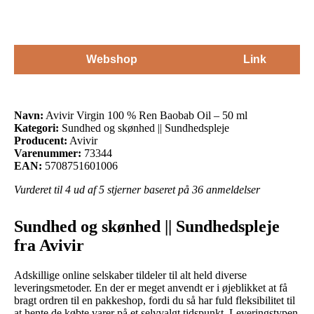
Webshop
Link
Navn:
Avivir Virgin 100 % Ren Baobab Oil – 50 ml
Kategori:
Sundhed og skønhed || Sundhedspleje
Producent:
Avivir
Varenummer:
73344
EAN:
5708751601006
Vurderet til
4
ud af 5 stjerner baseret på
36
anmeldelser
Sundhed og skønhed || Sundhedspleje
fra Avivir
Adskillige online selskaber tildeler til alt held diverse
leveringsmetoder. En der er meget anvendt er i øjeblikket at få
bragt ordren til en pakkeshop, fordi du så har fuld fleksibilitet til
at hente de købte varer på et selvvalgt tidspunkt. Leveringstypen