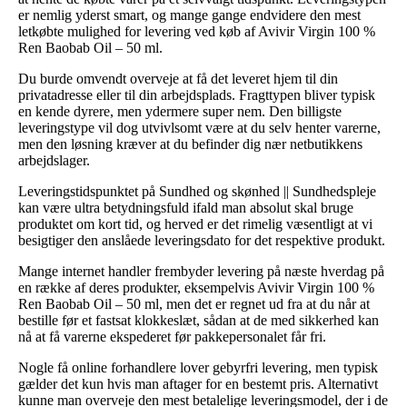
er nemlig yderst smart, og mange gange endvidere den mest
letkøbte mulighed for levering ved køb af Avivir Virgin 100 %
Ren Baobab Oil – 50 ml.
Du burde omvendt overveje at få det leveret hjem til din
privatadresse eller til din arbejdsplads. Fragttypen bliver typisk
en kende dyrere, men ydermere super nem. Den billigste
leveringstype vil dog utvivlsomt være at du selv henter varerne,
men den løsning kræver at du befinder dig nær netbutikkens
arbejdslager.
Leveringstidspunktet på Sundhed og skønhed || Sundhedspleje
kan være ultra betydningsfuld ifald man absolut skal bruge
produktet om kort tid, og herved er det rimelig væsentligt at vi
besigtiger den anslåede leveringsdato for det respektive produkt.
Mange internet handler frembyder levering på næste hverdag på
en række af deres produkter, eksempelvis Avivir Virgin 100 %
Ren Baobab Oil – 50 ml, men det er regnet ud fra at du når at
bestille før et fastsat klokkeslæt, sådan at de med sikkerhed kan
nå at få varerne ekspederet før pakkepersonalet får fri.
Nogle få online forhandlere lover gebyrfri levering, men typisk
gælder det kun hvis man aftager for en bestemt pris. Alternativt
kunne man overveje den mest betalelige leveringsmodel, der i de