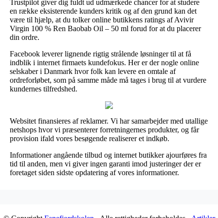
Trustpilot giver dig fuldt ud udmærkede chancer for at studere
en række eksisterende kunders kritik og af den grund kan det
være til hjælp, at du tolker online butikkens ratings af Avivir
Virgin 100 % Ren Baobab Oil – 50 ml forud for at du placerer
din ordre.
Facebook leverer lignende rigtig strålende løsninger til at få
indblik i internet firmaets kundefokus. Her er der nogle online
selskaber i Danmark hvor folk kan levere en omtale af
ordreforløbet, som på samme måde må tages i brug til at vurdere
kundernes tilfredshed.
Websitet finansieres af reklamer. Vi har samarbejder med utallige
netshops hvor vi præsenterer forretningernes produkter, og får
provision ifald vores besøgende realiserer et indkøb.
Informationer angående tilbud og internet butikker ajourføres fra
tid til anden, men vi giver ingen garanti imod justeringer der er
foretaget siden sidste opdatering af vores informationer.