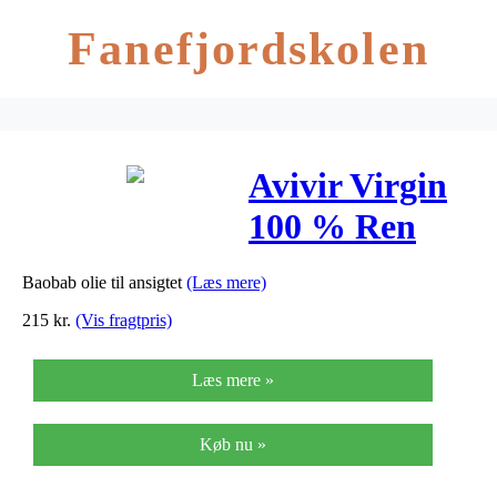
Fanefjordskolen
Avivir Virgin
100 % Ren
Baobab Oil –
Baobab olie til ansigtet
(Læs mere)
50 ml
215
kr.
(Vis fragtpris)
Læs mere »
Køb nu »