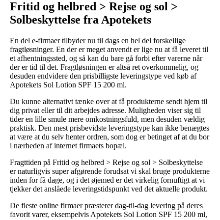
Fritid og helbred > Rejse og sol >
Solbeskyttelse fra Apotekets
En del e-firmaer tilbyder nu til dags en hel del forskellige
fragtløsninger. En der er meget anvendt er lige nu at få leveret til
et afhentningssted, og så kan du bare gå forbi efter varerne når
der er tid til det. Fragtløsningen er altså ret overkommelig, og
desuden endvidere den prisbilligste leveringstype ved køb af
Apotekets Sol Lotion SPF 15 200 ml.
Du kunne alternativt tænke over at få produkterne sendt hjem til
dig privat eller til dit arbejdes adresse. Muligheden viser sig til
tider en lille smule mere omkostningsfuld, men desuden vældig
praktisk. Den mest prisbevidste leveringstype kan ikke benægtes
at være at du selv henter ordren, som dog er betinget af at du bor
i nærheden af internet firmaets bopæl.
Fragttiden på Fritid og helbred > Rejse og sol > Solbeskyttelse
er naturligvis super afgørende forudsat vi skal bruge produkterne
inden for få dage, og i det øjemed er det virkelig fornuftigt at vi
tjekker det anslåede leveringstidspunkt ved det aktuelle produkt.
De fleste online firmaer præsterer dag-til-dag levering på deres
favorit varer, eksempelvis Apotekets Sol Lotion SPF 15 200 ml,