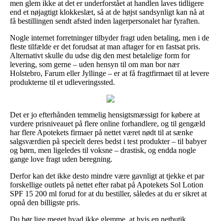
men glem ikke at det er underforstået at handlen laves tidligere
end et nøjagtigt klokkeslæt, så at de højst sandsynligt kan nå at
få bestillingen sendt afsted inden lagerpersonalet har fyraften.
Nogle internet forretninger tilbyder fragt uden betaling, men i de
fleste tilfælde er det forudsat at man aftager for en fastsat pris.
Alternativt skulle du udse dig den mest betalelige form for
levering, som gerne – uden hensyn til om man bor nær
Holstebro, Farum eller Jyllinge – er at få fragtfirmaet til at levere
produkterne til et udleveringssted.
Det er jo efterhånden temmelig hensigtsmæssigt for købere at
vurdere prisniveauet på flere online forhandlere, og til gengæld
har flere Apotekets firmaer på nettet været nødt til at sænke
salgsværdien på specielt deres bedst i test produkter – til babyer
og børn, men ligeledes til voksne – drastisk, og endda nogle
gange love fragt uden beregning.
Derfor kan det ikke desto mindre være gavnligt at tjekke et par
forskellige outlets på nettet efter rabat på Apotekets Sol Lotion
SPF 15 200 ml forud for at du bestiller, således at du er sikret at
opnå den billigste pris.
Du bør lige meget hvad ikke glemme, at hvis en netbutik