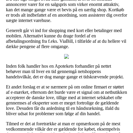
annoncerer varer for en salgspris som virker enormt attraktiv,
kan det mange gange være et bevis på en uærlig shop. Kortkøb
er trods alt indbefattet af en anordning, som assisterer dig overfor
uægte internet varehuse.
Generelt går vi ind for shopping med kort eller betalinger med
mobilen. Alternativt kunne du drage fordel af en
afbetalingsordning fra f.eks. ViaBill, i tilfælde af at du hellere vil
dække pengene af flere omgange.
Inden folk handler hos en Apotekets forhandler på nettet
behøver man til hver en tid gennemgå netshoppens
handelsvilkår, det er dog mange gange et tidskrævende projekt.
Et andet forslag er at se nærmere på om online firmaet er støttet
af e-mærket, eftersom det burde være et signal om at netbutikken
accepterer de danske love, tillige med at internet selskabet ofte
gennemses af eksperter som er meget fortrolige de gældende
love. Desuden får du anledning til en håndsrækning, ifald du
bliver udsat for problemer som følge af din handel.
Tilmed er det at foretrække at man er opmærksom på de mest
vedkommende vilkår der er gældende for købet, eksempelvis