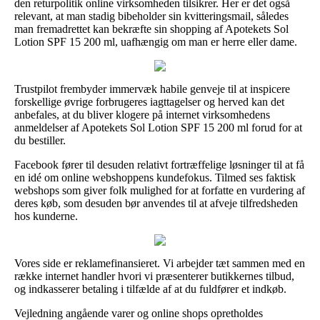
den returpolitik online virksomheden tilsikrer. Her er det også
relevant, at man stadig bibeholder sin kvitteringsmail, således
man fremadrettet kan bekræfte sin shopping af Apotekets Sol
Lotion SPF 15 200 ml, uafhængig om man er herre eller dame.
Trustpilot frembyder immervæk habile genveje til at inspicere
forskellige øvrige forbrugeres iagttagelser og herved kan det
anbefales, at du bliver klogere på internet virksomhedens
anmeldelser af Apotekets Sol Lotion SPF 15 200 ml forud for at
du bestiller.
Facebook fører til desuden relativt fortræffelige løsninger til at få
en idé om online webshoppens kundefokus. Tilmed ses faktisk
webshops som giver folk mulighed for at forfatte en vurdering af
deres køb, som desuden bør anvendes til at afveje tilfredsheden
hos kunderne.
Vores side er reklamefinansieret. Vi arbejder tæt sammen med en
række internet handler hvori vi præsenterer butikkernes tilbud,
og indkasserer betaling i tilfælde af at du fuldfører et indkøb.
Vejledning angående varer og online shops opretholdes