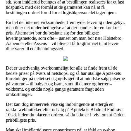
stk, som imidlertid betinges af at bestillingen realiseres før et fast
tidspunkt, med det formål at de garanteret kan nå at få
bestillingen ordnet forud for at logistikpersonalet tager hjem.
En hel del internet virksomheder frembyder levering uden gebyr,
men tit er det under betingelse af at der handles for en konkret
pris. Alternativt bør du beslutte sig for den billigste
leveringsmetode, som ofte – uanset om man bor nær Holstebro,
Aabenraa eller Assens – vil blive at få fragtfirmaet til at levere
dine varer til et afhentningssted.
Det er usædvanlig overkommeligt for alle at finde frem til de
bedste priser på tværs af netshops, og så har utallige Apotekets
forretninger på nettet set sig nødsaget til at mindske salgspriserne
på varerne – til babyer og børn, samt til damer og herrer –
voldsomt, og endda nogle gange garantere fragt uden
omkostninger.
Det kan dog immervæk vise sig indbringende at eftergå en
række webbutikker efter udsalg på Apotekets Blade til Fodhøvl
10 stk inden du placerer ordren, så du ikke er i tvivl om at få den
prisbilligste pris.
Man skal imidlertid være opmærksom på, at ifald en e-shop