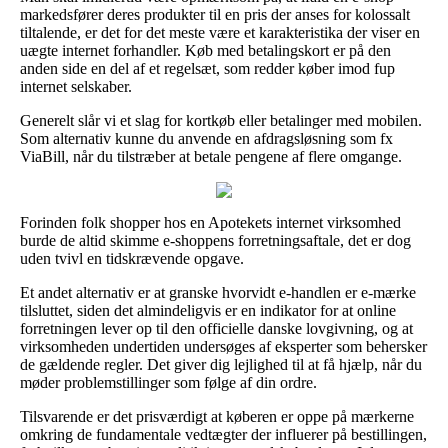
markedsfører deres produkter til en pris der anses for kolossalt
tiltalende, er det for det meste være et karakteristika der viser en
uægte internet forhandler. Køb med betalingskort er på den
anden side en del af et regelsæt, som redder køber imod fup
internet selskaber.
Generelt slår vi et slag for kortkøb eller betalinger med mobilen.
Som alternativ kunne du anvende en afdragsløsning som fx
ViaBill, når du tilstræber at betale pengene af flere omgange.
Forinden folk shopper hos en Apotekets internet virksomhed
burde de altid skimme e-shoppens forretningsaftale, det er dog
uden tvivl en tidskrævende opgave.
Et andet alternativ er at granske hvorvidt e-handlen er e-mærke
tilsluttet, siden det almindeligvis er en indikator for at online
forretningen lever op til den officielle danske lovgivning, og at
virksomheden undertiden undersøges af eksperter som behersker
de gældende regler. Det giver dig lejlighed til at få hjælp, når du
møder problemstillinger som følge af din ordre.
Tilsvarende er det prisværdigt at køberen er oppe på mærkerne
omkring de fundamentale vedtægter der influerer på bestillingen,