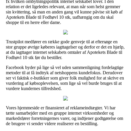
fx hvilken ombytningspolitik internet selskabet lover. I den
relation er det ligeledes relevant, at man når som helst gemmer
sin kvittering, så man en anden gang vil kunne påvise sit køb af
Apotekets Blade til Fodhøvl 10 stk, uafhængig om du skal
shoppe til en herre eller dame.
Trustpilot medfører en række gode genveje til at eftersøge en
stor gruppe øvrige køberes iagttagelser og derfor er det en hjælp,
at du iagttager internet selskabets omtaler af Apotekets Blade til
Fodhøvl 10 stk før du bestiller.
Facebook byder på lige så vel uden sammenligning fordelagtige
metoder til at få indtryk af netshoppens kundefokus. Derudover
ser vi faktisk e-butikker som giver folk mulighed for at skrive en
vurdering af købsoplevelsen, som lige så vel burde bruges til at
vurdere kundernes tilfredshed.
Vores hjemmeside er finansieret af reklameindtægter. Vi har
tætte samarbejder med en gruppe internet virksomheder og
markedsfører forretningernes varer, og indtjener godtgørelse om
de brugere vi sender videre realiserer en bestilling.