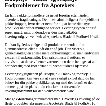
Fodproblemer fra Apotekets
En lang række forhandlere på nettet foreslår efterhånden
alverdens fragtløsninger. Den mest almindelige er for øjeblikket
pakkeshoppen, hvor det er nemt for dig at hente dine nye
produkter når der er mulighed for det. Leveringstypen er altså
super smart, samt tit derudover den mest letkøbte
leveringsudgave ved køb af Apotekets Blade til Fodhøvl 10 stk.
Du kan ligeledes vælge at få produkterne sendt til din
hjemmeadresse eller til når du er på job. Den viser sig
gennemsnitligt en anelse mere omkostningsfuld, men endvidere
ekstremt fremkommelig. Den prisbilligste fragtform er
utvivlsomt at du selv henter varerne, men dette betinges af at du
befinder dig med kort afstand til webbutikkens hjemsted.
Leveringsdygtigheden på Hudpleje > Hånd- og fodpleje >
Fodproblemer kan vise sig at være særligt aktuel ifald du har
behov for din pakke øjeblikkeligt, og med det formål er det
temmelig på sin plads at du checker det forventede
leveringstidspunkt for den vedkommende vare.
Mange e-forretninger reklamerer med 1 hverdags levering på de
fleste produkter, eksempelvis Apotekets Blade til Fodhøvl 10