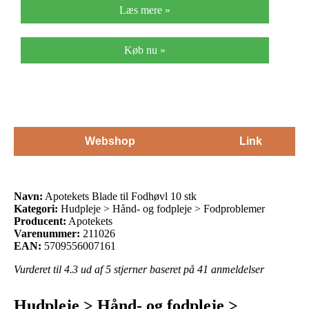
Læs mere »
Køb nu »
Webshop
Link
Navn:
Apotekets Blade til Fodhøvl 10 stk
Kategori:
Hudpleje > Hånd- og fodpleje > Fodproblemer
Producent:
Apotekets
Varenummer:
211026
EAN:
5709556007161
Vurderet til
4.3
ud af 5 stjerner baseret på
41
anmeldelser
Hudpleje > Hånd- og fodpleje >