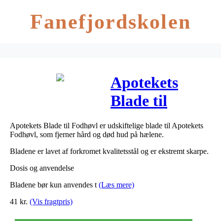
Fanefjordskolen
Apotekets
Blade til
Fodhøvl 10 stk
Apotekets Blade til Fodhøvl er udskiftelige blade til Apotekets
Fodhøvl, som fjerner hård og død hud på hælene.
Bladene er lavet af forkromet kvalitetsstål og er ekstremt skarpe.
Dosis og anvendelse
Bladene bør kun anvendes t
(Læs mere)
41
kr.
(Vis fragtpris)