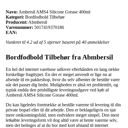
Navn:
Ambersil AMS4 Silicone Grease 400ml
Kategori:
Bordfodbold Tilbehør
Producent:
Abmbersil
Varenummer:
5017419370186
EAN:
Vurderet til
4.2
ud af 5 stjerner baseret på
40
anmeldelser
Bordfodbold Tilbehør fra Abmbersil
En hel del internet varehuse udlover efterhånden en lang række
forskellige fragttyper. En der er meget anvendt er lige nu at
afsende til en pakkeshop, hvor du selv afhenter de bestilte varer
når det passer dig bedst. Muligheden er altså ret problemfri, og
typisk endda den prisbilligste leveringsudgave ved køb af
Ambersil AMS4 Silicone Grease 400ml.
Du kan ligeledes foretrække at bestille varerne til levering til din
private bopæl eller til dit arbejde. Den er beklageligvis en sjat
mere omkostningsfuld, men endvidere meget simpel. Den mest
letkøbte leveringsform vil dog altid være at hente varerne selv,
men det betinges af at du bor med kort afstand til internet