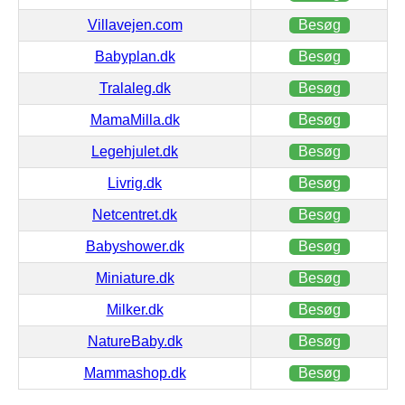
Villavejen.com
Besøg
Babyplan.dk
Besøg
Tralaleg.dk
Besøg
MamaMilla.dk
Besøg
Legehjulet.dk
Besøg
Livrig.dk
Besøg
Netcentret.dk
Besøg
Babyshower.dk
Besøg
Miniature.dk
Besøg
Milker.dk
Besøg
NatureBaby.dk
Besøg
Mammashop.dk
Besøg