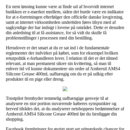
En nem løsning kunne være at finde ud af hvorvidt internet
butikken er e-mærket medlem, siden det burde være en indikator
for at e-forretningen efterfølger den officielle danske lovgivning,
samt at internet virksomheden undertiden føres tilsyn med af
sagkyndige der har indsigt i lovene på området. Dette er desuden
din anledning til at få assistance, for så vidt du skulle få
problemstillinger i processen med din bestilling.
Herudover er det smart at du er sat ind i de fundamentale
reglementer der indvirker på købet, som for eksempel hvilken
returpolitik e-forhandleren lover. I relation til det er det tilmed
relevant, at man permanent sikrer sin kvittering, så man til
enhver tid vil kunne dokumentere sin ordre af Ambersil AMS4
Silicone Grease 400ml, uafhængig om du er på udkig efter
produkter til en pige eller dreng.
Trustpilot frembyder temmelig uafhængige genveje til at
analysere en stor portion nuværende køberes synspunkter og
herved tilrådes det, at du analyserer netshoppens bedømmelser af
Ambersil AMS4 Silicone Grease 400ml før du færdiggør din
shopping.
Facebook frembringer for øvrigt stort set udmærkede chancer for