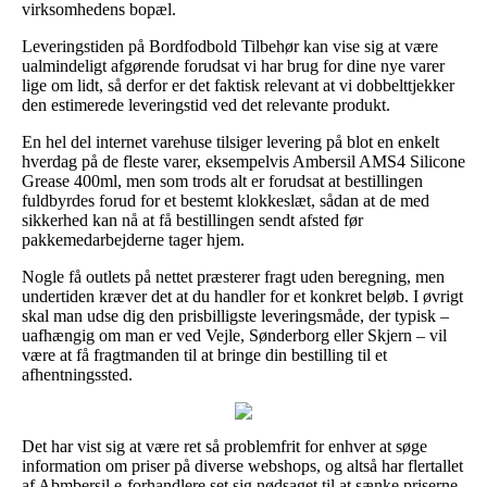
virksomhedens bopæl.
Leveringstiden på Bordfodbold Tilbehør kan vise sig at være
ualmindeligt afgørende forudsat vi har brug for dine nye varer
lige om lidt, så derfor er det faktisk relevant at vi dobbelttjekker
den estimerede leveringstid ved det relevante produkt.
En hel del internet varehuse tilsiger levering på blot en enkelt
hverdag på de fleste varer, eksempelvis Ambersil AMS4 Silicone
Grease 400ml, men som trods alt er forudsat at bestillingen
fuldbyrdes forud for et bestemt klokkeslæt, sådan at de med
sikkerhed kan nå at få bestillingen sendt afsted før
pakkemedarbejderne tager hjem.
Nogle få outlets på nettet præsterer fragt uden beregning, men
undertiden kræver det at du handler for et konkret beløb. I øvrigt
skal man udse dig den prisbilligste leveringsmåde, der typisk –
uafhængig om man er ved Vejle, Sønderborg eller Skjern – vil
være at få fragtmanden til at bringe din bestilling til et
afhentningssted.
Det har vist sig at være ret så problemfrit for enhver at søge
information om priser på diverse webshops, og altså har flertallet
af Abmbersil e-forhandlere set sig nødsaget til at sænke priserne