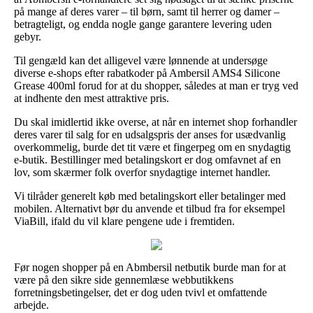
på mange af deres varer – til børn, samt til herrer og damer –
betragteligt, og endda nogle gange garantere levering uden
gebyr.
Til gengæld kan det alligevel være lønnende at undersøge
diverse e-shops efter rabatkoder på Ambersil AMS4 Silicone
Grease 400ml forud for at du shopper, således at man er tryg ved
at indhente den mest attraktive pris.
Du skal imidlertid ikke overse, at når en internet shop forhandler
deres varer til salg for en udsalgspris der anses for usædvanlig
overkommelig, burde det tit være et fingerpeg om en snydagtig
e-butik. Bestillinger med betalingskort er dog omfavnet af en
lov, som skærmer folk overfor snydagtige internet handler.
Vi tilråder generelt køb med betalingskort eller betalinger med
mobilen. Alternativt bør du anvende et tilbud fra for eksempel
ViaBill, ifald du vil klare pengene ude i fremtiden.
Før nogen shopper på en Abmbersil netbutik burde man for at
være på den sikre side gennemlæse webbutikkens
forretningsbetingelser, det er dog uden tvivl et omfattende
arbejde.