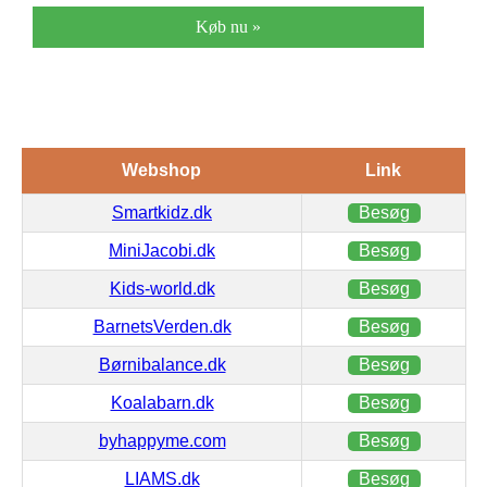
Køb nu »
Webshop
Link
Smartkidz.dk
Besøg
MiniJacobi.dk
Besøg
Kids-world.dk
Besøg
BarnetsVerden.dk
Besøg
Børnibalance.dk
Besøg
Koalabarn.dk
Besøg
byhappyme.com
Besøg
LIAMS.dk
Besøg