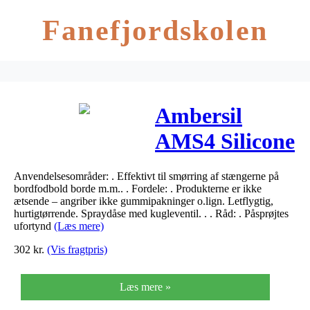
Fanefjordskolen
Ambersil
AMS4 Silicone
Grease 400ml
Anvendelsesområder: . Effektivt til smørring af stængerne på
bordfodbold borde m.m.. . Fordele: . Produkterne er ikke
ætsende – angriber ikke gummipakninger o.lign. Letflygtig,
hurtigtørrende. Spraydåse med kugleventil. . . Råd: . Påsprøjtes
ufortynd
(Læs mere)
302
kr.
(Vis fragtpris)
Læs mere »