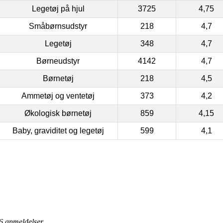
Legetøj på hjul
3725
4,75
Småbørnsudstyr
218
4,7
Legetøj
348
4,7
Børneudstyr
4142
4,7
Børnetøj
218
4,5
Ammetøj og ventetøj
373
4,2
Økologisk børnetøj
859
4,15
Baby, graviditet og legetøj
599
4,1
6
anmeldelser