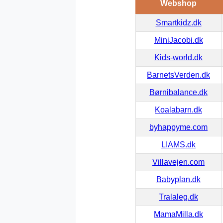
Webshop
Smartkidz.dk
MiniJacobi.dk
Kids-world.dk
BarnetsVerden.dk
Børnibalance.dk
Koalabarn.dk
byhappyme.com
LIAMS.dk
Villavejen.com
Babyplan.dk
Tralaleg.dk
MamaMilla.dk