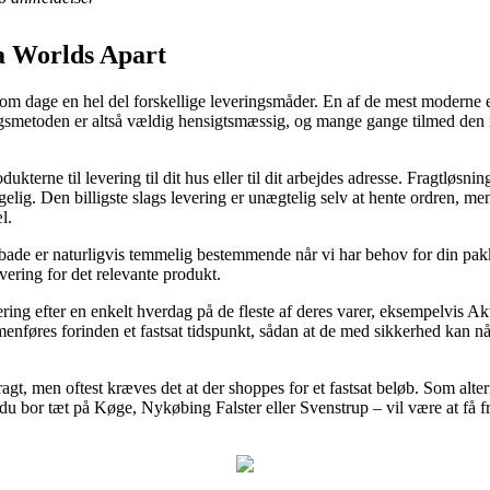
a Worlds Apart
u om dage en hel del forskellige leveringsmåder. En af de mest moderne
ringsmetoden er altså vældig hensigtsmæssig, og mange gange tilmed den 
terne til levering til dit hus eller til dit arbejdes adresse. Fragtløsnin
lig. Den billigste slags levering er unægtelig selv at hente ordren, me
l.
ade er naturligvis temmelig bestemmende når vi har behov for din pakk
evering for det relevante produkt.
ering efter en enkelt hverdag på de fleste af deres varer, eksempelvis 
enføres forinden et fastsat tidspunkt, sådan at de med sikkerhed kan nå
fragt, men oftest kræves det at der shoppes for et fastsat beløb. Som alt
 bor tæt på Køge, Nykøbing Falster eller Svenstrup – vil være at få frag