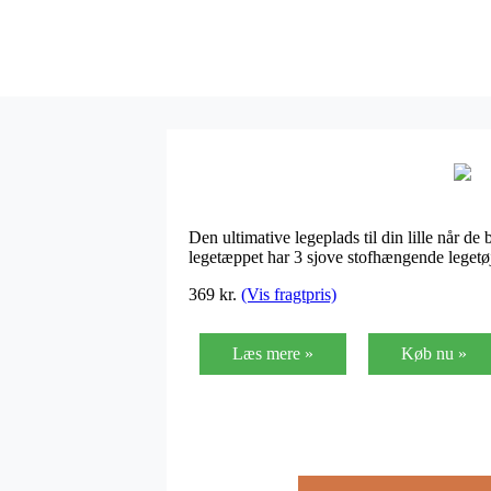
Den ultimative legeplads til din lille når de
legetæppet har 3 sjove stofhængende legetøj 
369
kr.
(Vis fragtpris)
Læs mere »
Køb nu »