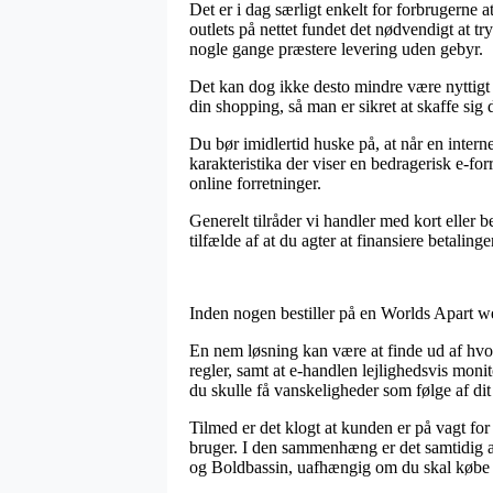
Det er i dag særligt enkelt for forbrugerne
outlets på nettet fundet det nødvendigt at t
nogle gange præstere levering uden gebyr.
Det kan dog ikke desto mindre være nyttigt
din shopping, så man er sikret at skaffe sig d
Du bør imidlertid huske på, at når en inter
karakteristika der viser en bedragerisk e-fo
online forretninger.
Generelt tilråder vi handler med kort eller 
tilfælde af at du agter at finansiere betaling
Inden nogen bestiller på en Worlds Apart web
En nem løsning kan være at finde ud af hv
regler, samt at e-handlen lejlighedsvis moni
du skulle få vanskeligheder som følge af dit
Tilmed er det klogt at kunden er på vagt fo
bruger. I den sammenhæng er det samtidig af
og Boldbassin, uafhængig om du skal købe e