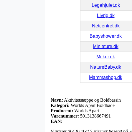
Legehjulet.dk
Livrig.dk
Netcentret.dk
Babyshower.dk
Miniature.dk
Milker.dk
NatureBaby.dk
Mammashop.dk
Navn:
Aktivitetstæppe og Boldbassin
Kategori:
Worlds Apart Boldbade
Producent:
Worlds Apart
Varenummer:
5013138667491
EAN:
Vurderet til
4.8
ud af 5 stjerner baseret på
3