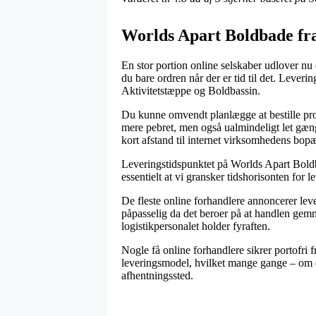
Worlds Apart Boldbade fr
En stor portion online selskaber udlover n
du bare ordren når der er tid til det. Leve
Aktivitetstæppe og Boldbassin.
Du kunne omvendt planlægge at bestille produk
mere pebret, men også ualmindeligt let gænge
kort afstand til internet virksomhedens bopæ
Leveringstidspunktet på Worlds Apart Boldb
essentielt at vi gransker tidshorisonten for l
De fleste online forhandlere annoncerer lev
påpasselig da det beroer på at handlen gemm
logistikpersonalet holder fyraften.
Nogle få online forhandlere sikrer portofri 
leveringsmodel, hvilket mange gange – om du
afhentningssted.