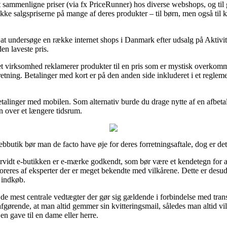
 at sammenligne priser (via fx PriceRunner) hos diverse webshops, og t
rykke salgspriserne på mange af deres produkter – til børn, men også til
 at undersøge en række internet shops i Danmark efter udsalg på Aktiv
en laveste pris.
net virksomhed reklamerer produkter til en pris som er mystisk overkom
rretning. Betalinger med kort er på den anden side inkluderet i et regl
betalinger med mobilen. Som alternativ burde du drage nytte af en afbet
en over et længere tidsrum.
butik bør man de facto have øje for deres forretningsaftale, dog er det
orvidt e-butikken er e-mærke godkendt, som bør være et kendetegn for 
toreres af eksperter der er meget bekendte med vilkårene. Dette er desude
 indkøb.
r de mest centrale vedtægter der gør sig gældende i forbindelse med tran
gørende, at man altid gemmer sin kvitteringsmail, således man altid v
n gave til en dame eller herre.