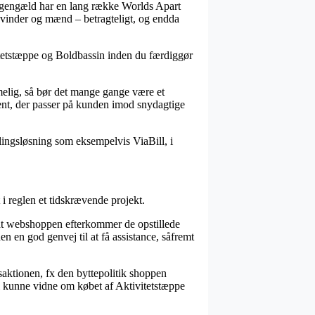
il gengæld har en lang række Worlds Apart
 kvinder og mænd – betragteligt, og endda
itetstæppe og Boldbassin inden du færdiggør
melig, så bør det mange gange være et
ement, der passer på kunden imod snydagtige
alingsløsning som eksempelvis ViaBill, i
 i reglen et tidskrævende projekt.
at webshoppen efterkommer de opstillede
n en god genvej til at få assistance, såfremt
saktionen, fx den byttepolitik shoppen
il kunne vidne om købet af Aktivitetstæppe