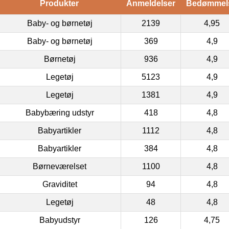
Produkter
Anmeldelser
Bedømmel
Baby- og børnetøj
2139
4,95
Baby- og børnetøj
369
4,9
Børnetøj
936
4,9
Legetøj
5123
4,9
Legetøj
1381
4,9
Babybæring udstyr
418
4,8
Babyartikler
1112
4,8
Babyartikler
384
4,8
Børneværelset
1100
4,8
Graviditet
94
4,8
Legetøj
48
4,8
Babyudstyr
126
4,75