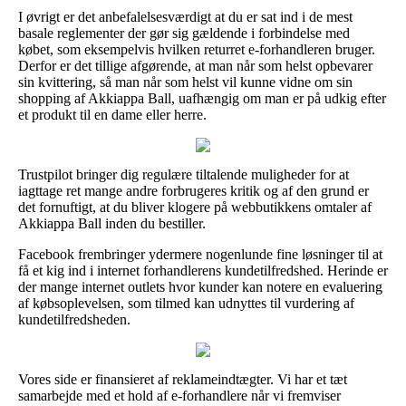
I øvrigt er det anbefalelsesværdigt at du er sat ind i de mest
basale reglementer der gør sig gældende i forbindelse med
købet, som eksempelvis hvilken returret e-forhandleren bruger.
Derfor er det tillige afgørende, at man når som helst opbevarer
sin kvittering, så man når som helst vil kunne vidne om sin
shopping af Akkiappa Ball, uafhængig om man er på udkig efter
et produkt til en dame eller herre.
Trustpilot bringer dig regulære tiltalende muligheder for at
iagttage ret mange andre forbrugeres kritik og af den grund er
det fornuftigt, at du bliver klogere på webbutikkens omtaler af
Akkiappa Ball inden du bestiller.
Facebook frembringer ydermere nogenlunde fine løsninger til at
få et kig ind i internet forhandlerens kundetilfredshed. Herinde er
der mange internet outlets hvor kunder kan notere en evaluering
af købsoplevelsen, som tilmed kan udnyttes til vurdering af
kundetilfredsheden.
Vores side er finansieret af reklameindtægter. Vi har et tæt
samarbejde med et hold af e-forhandlere når vi fremviser