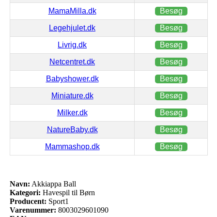
MamaMilla.dk
Besøg
Legehjulet.dk
Besøg
Livrig.dk
Besøg
Netcentret.dk
Besøg
Babyshower.dk
Besøg
Miniature.dk
Besøg
Milker.dk
Besøg
NatureBaby.dk
Besøg
Mammashop.dk
Besøg
Navn:
Akkiappa Ball
Kategori:
Havespil til Børn
Producent:
Sport1
Varenummer:
8003029601090