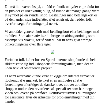
Du må blot være obs på, at ifald en butik udbyder et produkt for
en pris der er usædvanlig billig, så kunne det mange gange være
et symbol på en svindel shop. Bestillinger med betalingskort er
på den anden side indbefattet af et regelsæt, der redder folk
overfor uægte forretninger på nettet.
Vi anbefaler generelt køb med betalingskort eller betalinger med
mobilen. Som alternativ bør du bruge en afdragsordning som
eksempelvis ViaBill, for så vidt du har til hensigt at afdrage
omkostningerne over flere uger.
Forinden folk køber hos en Sport1 internet shop burde de helt
sikkert sætte sig ind i shoppens forretningsaftale, men det er
uden tvivl et omfattende projekt.
Et nemt alternativ kunne være at kigge om internet firmaet er
godkendt af e-mærket, hvilket er en angivelse af at e-
forretningen efterfølger de danske love, udover at online
shoppen undertiden revurderes af specialister som har megen
viden om lovene på området. Derudover tilbydes du mulighed
for assistance, hvis du udsættes for problemstillinger med din
handel.