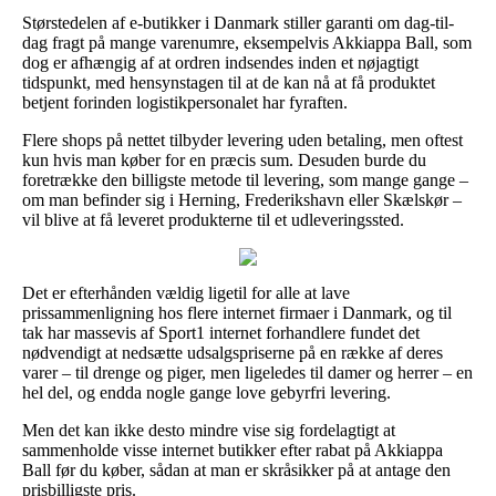
Størstedelen af e-butikker i Danmark stiller garanti om dag-til-
dag fragt på mange varenumre, eksempelvis Akkiappa Ball, som
dog er afhængig af at ordren indsendes inden et nøjagtigt
tidspunkt, med hensynstagen til at de kan nå at få produktet
betjent forinden logistikpersonalet har fyraften.
Flere shops på nettet tilbyder levering uden betaling, men oftest
kun hvis man køber for en præcis sum. Desuden burde du
foretrække den billigste metode til levering, som mange gange –
om man befinder sig i Herning, Frederikshavn eller Skælskør –
vil blive at få leveret produkterne til et udleveringssted.
Det er efterhånden vældig ligetil for alle at lave
prissammenligning hos flere internet firmaer i Danmark, og til
tak har massevis af Sport1 internet forhandlere fundet det
nødvendigt at nedsætte udsalgspriserne på en række af deres
varer – til drenge og piger, men ligeledes til damer og herrer – en
hel del, og endda nogle gange love gebyrfri levering.
Men det kan ikke desto mindre vise sig fordelagtigt at
sammenholde visse internet butikker efter rabat på Akkiappa
Ball før du køber, sådan at man er skråsikker på at antage den
prisbilligste pris.