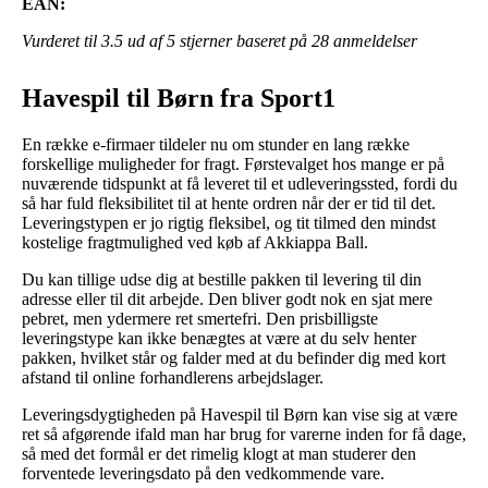
EAN:
Vurderet til
3.5
ud af 5 stjerner baseret på
28
anmeldelser
Havespil til Børn fra Sport1
En række e-firmaer tildeler nu om stunder en lang række
forskellige muligheder for fragt. Førstevalget hos mange er på
nuværende tidspunkt at få leveret til et udleveringssted, fordi du
så har fuld fleksibilitet til at hente ordren når der er tid til det.
Leveringstypen er jo rigtig fleksibel, og tit tilmed den mindst
kostelige fragtmulighed ved køb af Akkiappa Ball.
Du kan tillige udse dig at bestille pakken til levering til din
adresse eller til dit arbejde. Den bliver godt nok en sjat mere
pebret, men ydermere ret smertefri. Den prisbilligste
leveringstype kan ikke benægtes at være at du selv henter
pakken, hvilket står og falder med at du befinder dig med kort
afstand til online forhandlerens arbejdslager.
Leveringsdygtigheden på Havespil til Børn kan vise sig at være
ret så afgørende ifald man har brug for varerne inden for få dage,
så med det formål er det rimelig klogt at man studerer den
forventede leveringsdato på den vedkommende vare.