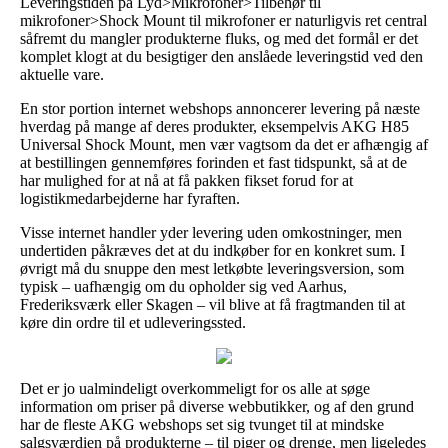
Leveringstiden på Lyd>Mikrofoner>Tilbehør til
mikrofoner>Shock Mount til mikrofoner er naturligvis ret central
såfremt du mangler produkterne fluks, og med det formål er det
komplet klogt at du besigtiger den anslåede leveringstid ved den
aktuelle vare.
En stor portion internet webshops annoncerer levering på næste
hverdag på mange af deres produkter, eksempelvis AKG H85
Universal Shock Mount, men vær vagtsom da det er afhængig af
at bestillingen gennemføres forinden et fast tidspunkt, så at de
har mulighed for at nå at få pakken fikset forud for at
logistikmedarbejderne har fyraften.
Visse internet handler yder levering uden omkostninger, men
undertiden påkræves det at du indkøber for en konkret sum. I
øvrigt må du snuppe den mest letkøbte leveringsversion, som
typisk – uafhængig om du opholder sig ved Aarhus,
Frederiksværk eller Skagen – vil blive at få fragtmanden til at
køre din ordre til et udleveringssted.
Det er jo ualmindeligt overkommeligt for os alle at søge
information om priser på diverse webbutikker, og af den grund
har de fleste AKG webshops set sig tvunget til at mindske
salgsværdien på produkterne – til piger og drenge, men ligeledes