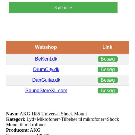
Køb nu »
Webshop
Link
BeKent.dk
Besøg
DrumCity.dk
Besøg
DanGuitar.dk
Besøg
SoundStoreXL.com
Besøg
Navn:
AKG H85 Universal Shock Mount
Kategori:
Lyd>Mikrofoner>Tilbehør til mikrofoner>Shock
Mount til mikrofoner
Producent:
AKG