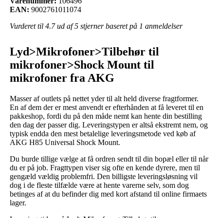
Varenummer:
106496
EAN:
9002761011074
Vurderet til
4.7
ud af 5 stjerner baseret på
1
anmeldelser
Lyd>Mikrofoner>Tilbehør til
mikrofoner>Shock Mount til
mikrofoner fra AKG
Masser af outlets på nettet yder til alt held diverse fragtformer.
En af dem der er mest anvendt er efterhånden at få leveret til en
pakkeshop, fordi du på den måde nemt kan hente din bestilling
den dag der passer dig. Leveringstypen er altså ekstremt nem, og
typisk endda den mest betalelige leveringsmetode ved køb af
AKG H85 Universal Shock Mount.
Du burde tillige vælge at få ordren sendt til din bopæl eller til når
du er på job. Fragttypen viser sig ofte en kende dyrere, men til
gengæld vældig problemfri. Den billigste leveringsløsning vil
dog i de fleste tilfælde være at hente varerne selv, som dog
betinges af at du befinder dig med kort afstand til online firmaets
lager.