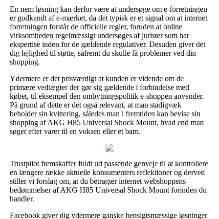
En nem løsning kan derfor være at undersøge om e-forretningen
er godkendt af e-mærket, da det typisk er et signal om at internet
forretningen forstår de officielle regler, foruden at online
virksomheden regelmæssigt undersøges af jurister som har
ekspertise inden for de gældende regulativer. Desuden giver det
dig lejlighed til støtte, såfremt du skulle få problemer ved din
shopping.
Ydermere er det prisværdigt at kunden er vidende om de
primære vedtægter der gør sig gældende i forbindelse med
købet, til eksempel den ombytningspolitik e-shoppen anvender.
På grund af dette er det også relevant, at man stadigvæk
beholder sin kvittering, således man i fremtiden kan bevise sin
shopping af AKG H85 Universal Shock Mount, hvad end man
søger efter varer til en voksen eller et barn.
Trustpilot fremskaffer fuldt ud passende genveje til at kontrollere
en længere række aktuelle konsumenters reflektioner og derved
stiller vi forslag om, at du betragter internet webshoppens
bedømmelser af AKG H85 Universal Shock Mount forinden du
handler.
Facebook giver dig ydermere ganske hensigtsmæssige løsninger