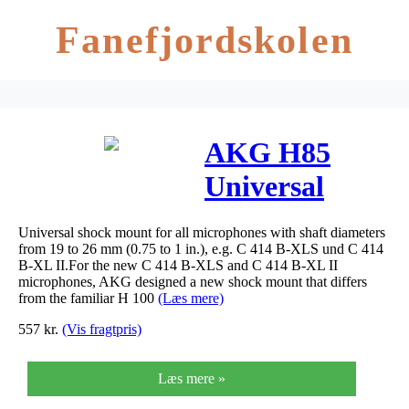
Fanefjordskolen
AKG H85
Universal
Shock Mount
Universal shock mount for all microphones with shaft diameters
from 19 to 26 mm (0.75 to 1 in.), e.g. C 414 B-XLS und C 414
B-XL II.For the new C 414 B-XLS and C 414 B-XL II
microphones, AKG designed a new shock mount that differs
from the familiar H 100
(Læs mere)
557
kr.
(Vis fragtpris)
Læs mere »