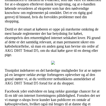
for at e-shoppen efterlever dansk lovgivning, og at e-handlen
løbende revurderes af eksperter som har den nødvendige
knowhow om reglementet på området. Det er en rigtig god
genvej til bistand, hvis du forvoldes problemer med din
shopping.
Dertil er det smart at køberen er oppe på mærkerne omkring de
mest basale reglementer der har betydning for købet,
eksempelvis den returrettighed internet selskabet lover. På grund
af dette er det samtidig relevant, at man permanent sikrer ens
købsbekræftelse, så man en anden gang kan bevise sin ordre af
AKG DHT Tetrad D5, om du skal købe gave til en dreng eller
pige.
Trustpilot indebærer en del hæderlige muligheder for at se nøjere
på en længere række øvrige forbrugeres oplevelser og af den
grund støtter vi, at du verificerer netbutikkens anmeldelser af
AKG DHT Tetrad D5 forud for at du shopper.
Facebook yder endvidere en lang række gunstige chancer for at
få en idé om internet forretningens pålidelighed. Foruden det ser
vi mange e-shops hvor kunder kan publicere en omtale af
købsoplevelsen, hvilket også må bruges til at danne dig et