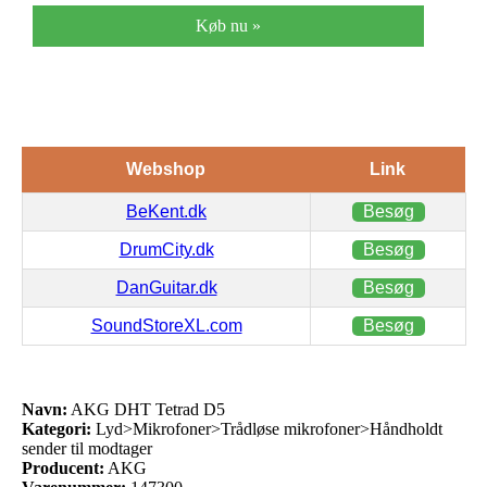
Køb nu »
Webshop
Link
BeKent.dk
Besøg
DrumCity.dk
Besøg
DanGuitar.dk
Besøg
SoundStoreXL.com
Besøg
Navn:
AKG DHT Tetrad D5
Kategori:
Lyd>Mikrofoner>Trådløse mikrofoner>Håndholdt
sender til modtager
Producent:
AKG