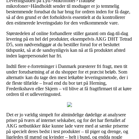
Leveringstiden på Lyd>Mikrofoner>Trådløse
mikrofoner>Håndholdt sender til modtager er jo temmelig
bestemmende forudsat du har brug for ordren inden for få dage,
så af den grund er det forholdsvis essentielt at du kontrollerer
den estimerede leveringsdato for den vedkommende vare.
Størstedelen af online forhandlere stiller garanti om dag-til-dag
levering på en hel del produkter, eksempelvis AKG DHT Tetrad
D5, som nødvendiggør at du bestiller forud for et besluttet
tidspunkt, så at de sandsynligvis kan nå at få produktet afsted
inden lagerpersonalet har fri.
Indtil flere e-forretninger i Danmark præsterer fri fragt, men tit
under forudsætning af at du shopper for et præcist beløb. Som
alternativ kan du tage den mest letkøbte leveringsmetode, der i
de fleste tilfælde – hvad end du bor tæt på Herning,
Frederikshavn eller Skjern – vil blive at få fragtfirmaet til at køre
ordren til et udleveringssted.
Det er jo vældig simpelt for almindelige dødelige at analysere
priser på tværs af internet selskaber, og for det har flertallet af
AKG netbutikker ikke kunne lade være med at sænke priserne
på specielt deres bedst i test produkter – til piger og drenge, og
ligeledes til mænd og kvinder – helt i bund, og endda nogle