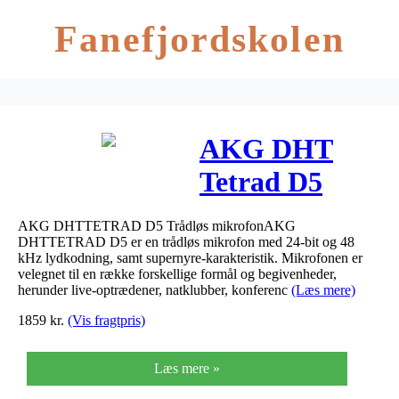
Fanefjordskolen
AKG DHT
Tetrad D5
AKG DHTTETRAD D5 Trådløs mikrofonAKG
DHTTETRAD D5 er en trådløs mikrofon med 24-bit og 48
kHz lydkodning, samt supernyre-karakteristik. Mikrofonen er
velegnet til en række forskellige formål og begivenheder,
herunder live-optrædener, natklubber, konferenc
(Læs mere)
1859
kr.
(Vis fragtpris)
Læs mere »