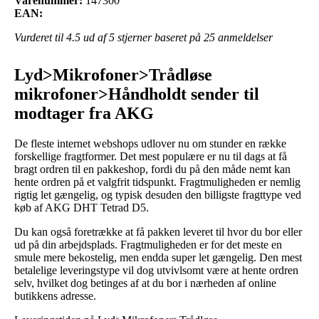
Varenummer:
147300
EAN:
Vurderet til
4.5
ud af 5 stjerner baseret på
25
anmeldelser
Lyd>Mikrofoner>Trådløse
mikrofoner>Håndholdt sender til
modtager fra AKG
De fleste internet webshops udlover nu om stunder en række
forskellige fragtformer. Det mest populære er nu til dags at få
bragt ordren til en pakkeshop, fordi du på den måde nemt kan
hente ordren på et valgfrit tidspunkt. Fragtmuligheden er nemlig
rigtig let gængelig, og typisk desuden den billigste fragttype ved
køb af AKG DHT Tetrad D5.
Du kan også foretrække at få pakken leveret til hvor du bor eller
ud på din arbejdsplads. Fragtmuligheden er for det meste en
smule mere bekostelig, men endda super let gængelig. Den mest
betalelige leveringstype vil dog utvivlsomt være at hente ordren
selv, hvilket dog betinges af at du bor i nærheden af online
butikkens adresse.