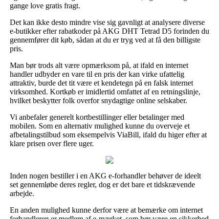
gange love gratis fragt.
Det kan ikke desto mindre vise sig gavnligt at analysere diverse
e-butikker efter rabatkoder på AKG DHT Tetrad D5 forinden du
gennemfører dit køb, sådan at du er tryg ved at få den billigste
pris.
Man bør trods alt være opmærksom på, at ifald en internet
handler udbyder en vare til en pris der kan virke ufattelig
attraktiv, burde det tit være et kendetegn på en falsk internet
virksomhed. Kortkøb er imidlertid omfattet af en retningslinje,
hvilket beskytter folk overfor snydagtige online selskaber.
Vi anbefaler generelt kortbestillinger eller betalinger med
mobilen. Som en alternativ mulighed kunne du overveje et
afbetalingstilbud som eksempelvis ViaBill, ifald du higer efter at
klare prisen over flere uger.
Inden nogen bestiller i en AKG e-forhandler behøver de ideelt
set gennemløbe deres regler, dog er det bare et tidskrævende
arbejde.
En anden mulighed kunne derfor være at bemærke om internet
forhandleren er medlem af e-mærket, som bør være en sikkerhed