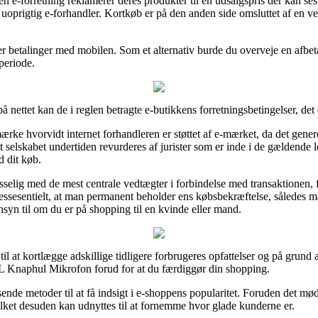
en e-forretning reklamerer deres produkter til en udsalgspris der kan s
n uoprigtig e-forhandler. Kortkøb er på den anden side omsluttet af en v
er betalinger med mobilen. Som et alternativ burde du overveje en afbeta
periode.
å nettet kan de i reglen betragte e-butikkens forretningsbetingelser, de
 hvorvidt internet forhandleren er støttet af e-mærket, da det generelt
et selskabet undertiden revurderes af jurister som er inde i de gældende 
d dit køb.
asselig med de mest centrale vedtægter i forbindelse med transaktionen
ssesentielt, at man permanent beholder ens købsbekræftelse, således m
 til om du er på shopping til en kvinde eller mand.
il at kortlægge adskillige tidligere forbrugeres opfattelser og på grund af
Knaphul Mikrofon forud for at du færdiggør din shopping.
ende metoder til at få indsigt i e-shoppens popularitet. Foruden det m
ilket desuden kan udnyttes til at fornemme hvor glade kunderne er.