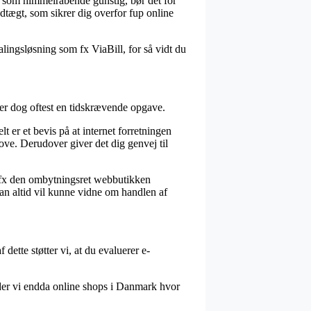
es som himmelråbende gunstig, bør det for
edtægt, som sikrer dig overfor fup online
lingsløsning som fx ViaBill, for så vidt du
t er dog oftest en tidskrævende opgave.
 er et bevis på at internet forretningen
love. Derudover giver det dig genvej til
, fx den ombytningsret webbutikken
an altid vil kunne vidne om handlen af
 dette støtter vi, at du evaluerer e-
øder vi endda online shops i Danmark hvor