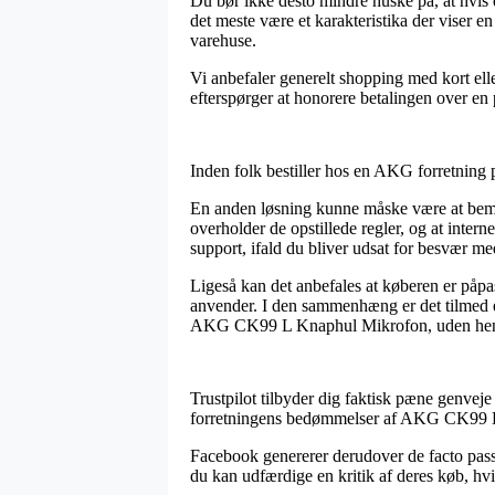
Du bør ikke desto mindre huske på, at hvis 
det meste være et karakteristika der viser e
varehuse.
Vi anbefaler generelt shopping med kort ell
efterspørger at honorere betalingen over en 
Inden folk bestiller hos en AKG forretning p
En anden løsning kunne måske være at bemærke
overholder de opstillede regler, og at intern
support, ifald du bliver udsat for besvær me
Ligeså kan det anbefales at køberen er påp
anvender. I den sammenhæng er det tilmed e
AKG CK99 L Knaphul Mikrofon, uden hensyn
Trustpilot tilbyder dig faktisk pæne genveje t
forretningens bedømmelser af AKG CK99 L 
Facebook genererer derudover de facto pass
du kan udfærdige en kritik af deres køb, hv