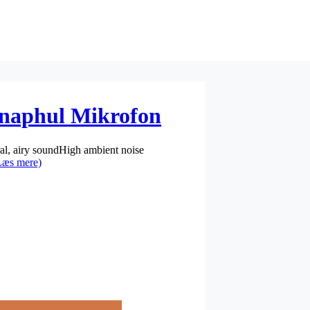
aphul Mikrofon
al, airy soundHigh ambient noise
Læs mere)