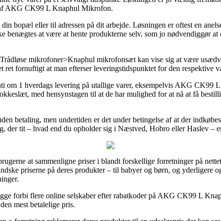
køb af AKG CK99 L Knaphul Mikrofon.
 din bopæl eller til adressen på dit arbejde. Løsningen er oftest en anel
e benægtes at være at hente produkterne selv, som jo nødvendiggør at du
ådløse mikrofoner>Knaphul mikrofonsæt kan vise sig at være usædvanl
 ret fornuftigt at man efterser leveringstidspunktet for den respektive v
anti om 1 hverdags levering på utallige varer, eksempelvis AKG CK99 
lokkeslæt, med hensynstagen til at de har mulighed for at nå at få bestil
en betaling, men undertiden er det under betingelse af at der indkøbes fo
g, der tit – hvad end du opholder sig i Næstved, Hobro eller Haslev – er a
brugerne at sammenligne priser i blandt forskellige forretninger på nett
ndske priserne på deres produkter – til babyer og børn, og yderligere og
inger.
 kigge forbi flere online selskaber efter rabatkoder på AKG CK99 L Kna
 den mest betalelige pris.