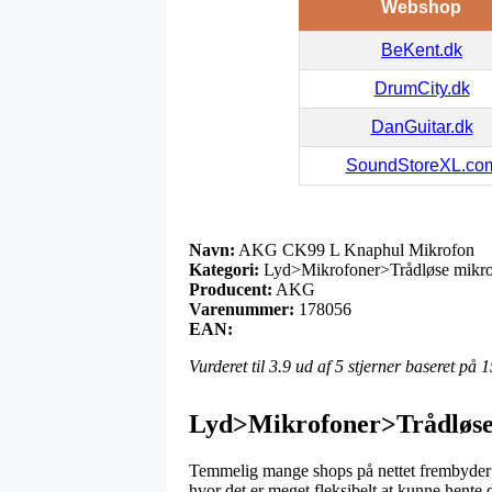
Webshop
BeKent.dk
DrumCity.dk
DanGuitar.dk
SoundStoreXL.co
Navn:
AKG CK99 L Knaphul Mikrofon
Kategori:
Lyd>Mikrofoner>Trådløse mikro
Producent:
AKG
Varenummer:
178056
EAN:
Vurderet til
3.9
ud af 5 stjerner baseret på
1
Lyd>Mikrofoner>Trådløse
Temmelig mange shops på nettet frembyder på 
hvor det er meget fleksibelt at kunne hente