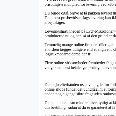
prisbilligste mulighed for levering ved 
Du burde også prøve at få pakken leveret til
Den mest prisbevidste slags levering kan ikk
arbejdslager.
Leveringshastigheden på Lyd>Mikrofoner>Tr
produkterne nu og her, så af den grund er det
Temmelig mange online firmaer stiller gar
at ordren lægges tidligere end et angivent k
logistikmedarbejderne har fri.
Flere online virksomheder frembyder fragt ud
vælge den mest betalelige løsning til leverin
Det er jo efterhånden usædvanlig let for for
online shops fundet det uundgåeligt at formi
endda nogle gange sikre fragt uden omkostn
Det kan ikke desto mindre blive nyttigt at
din bestilling, sådan at du er garanteret at få