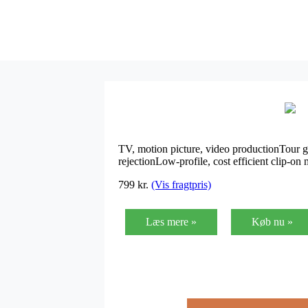
TV, motion picture, video productionTour 
rejectionLow-profile, cost efficient clip-on
799
kr.
(Vis fragtpris)
Læs mere »
Køb nu »