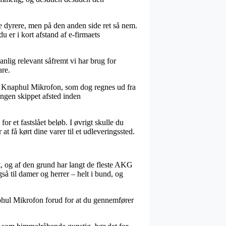
se dyrere, men på den anden side ret så nem.
 er i kort afstand af e-firmaets
ig relevant såfremt vi har brug for
are.
L Knaphul Mikrofon, som dog regnes ud fra
lingen skippet afsted inden
r et fastslået beløb. I øvrigt skulle du
t få kørt dine varer til et udleveringssted.
et, og af den grund har langt de fleste AKG
så til damer og herrer – helt i bund, og
phul Mikrofon forud for at du gennemfører