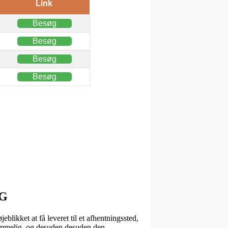
Link
Besøg
Besøg
Besøg
Besøg
KG
likket at få leveret til et afhentningssted,
mkommelig, og desuden desuden den