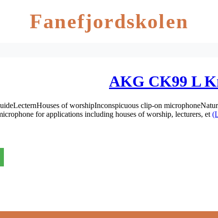
Fanefjordskolen
AKG CK99 L Kn
guideLecternHouses of worshipInconspicuous clip-on microphoneNatur
 microphone for applications including houses of worship, lecturers, et
(