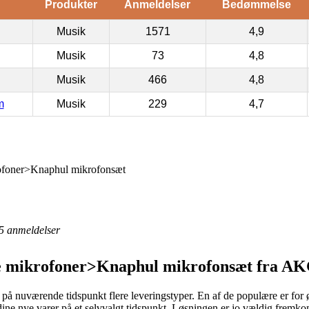
Produkter
Anmeldelser
Bedømmelse
Musik
1571
4,9
Musik
73
4,8
Musik
466
4,8
m
Musik
229
4,7
foner>Knaphul mikrofonsæt
5
anmeldelser
 mikrofoner>Knaphul mikrofonsæt fra A
nuværende tidspunkt flere leveringstyper. En af de populære er for øjeb
 dine nye varer på et selvvalgt tidspunkt. Løsningen er jo vældig fre