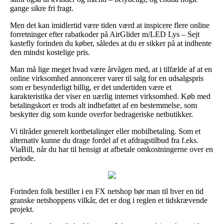
gange sikre fri fragt.
Men det kan imidlertid være tiden værd at inspicere flere online
forretninger efter rabatkoder på AirGlider m/LED Lys – Sejt
kastefly forinden du køber, således at du er sikker på at indhente
den mindst kostelige pris.
Man må lige meget hvad være årvågen med, at i tilfælde af at en
online virksomhed annoncerer varer til salg for en udsalgspris
som er besynderligt billig, er det undertiden være et
karakteristika der viser en uærlig internet virksomhed. Køb med
betalingskort er trods alt indbefattet af en bestemmelse, som
beskytter dig som kunde overfor bedrageriske netbutikker.
Vi tilråder generelt kortbetalinger eller mobilbetaling. Som et
alternativ kunne du drage fordel af et afdragstilbud fra f.eks.
ViaBill, når du har til hensigt at afbetale omkostningerne over en
periode.
Forinden folk bestiller i en FX netshop bør man til hver en tid
granske netshoppens vilkår, det er dog i reglen et tidskrævende
projekt.