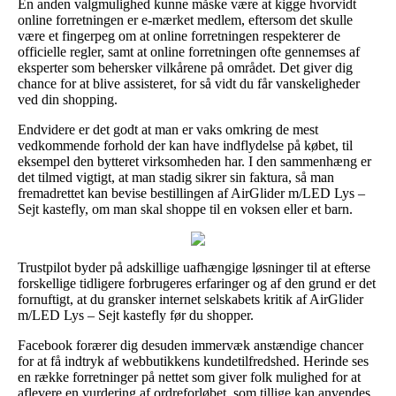
En anden valgmulighed kunne måske være at kigge hvorvidt
online forretningen er e-mærket medlem, eftersom det skulle
være et fingerpeg om at online forretningen respekterer de
officielle regler, samt at online forretningen ofte gennemses af
eksperter som behersker vilkårene på området. Det giver dig
chance for at blive assisteret, for så vidt du får vanskeligheder
ved din shopping.
Endvidere er det godt at man er vaks omkring de mest
vedkommende forhold der kan have indflydelse på købet, til
eksempel den bytteret virksomheden har. I den sammenhæng er
det tilmed vigtigt, at man stadig sikrer sin faktura, så man
fremadrettet kan bevise bestillingen af AirGlider m/LED Lys –
Sejt kastefly, om man skal shoppe til en voksen eller et barn.
Trustpilot byder på adskillige uafhængige løsninger til at efterse
forskellige tidligere forbrugeres erfaringer og af den grund er det
fornuftigt, at du gransker internet selskabets kritik af AirGlider
m/LED Lys – Sejt kastefly før du shopper.
Facebook forærer dig desuden immervæk anstændige chancer
for at få indtryk af webbutikkens kundetilfredshed. Herinde ses
en række forretninger på nettet som giver folk mulighed for at
aflevere en vurdering af ordreforløbet, som tillige kan anvendes