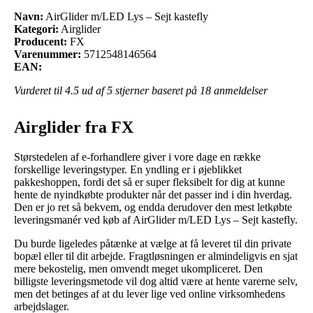
Navn:
AirGlider m/LED Lys – Sejt kastefly
Kategori:
Airglider
Producent:
FX
Varenummer:
5712548146564
EAN:
Vurderet til
4.5
ud af 5 stjerner baseret på
18
anmeldelser
Airglider fra FX
Størstedelen af e-forhandlere giver i vore dage en række
forskellige leveringstyper. En yndling er i øjeblikket
pakkeshoppen, fordi det så er super fleksibelt for dig at kunne
hente de nyindkøbte produkter når det passer ind i din hverdag.
Den er jo ret så bekvem, og endda derudover den mest letkøbte
leveringsmanér ved køb af AirGlider m/LED Lys – Sejt kastefly.
Du burde ligeledes påtænke at vælge at få leveret til din private
bopæl eller til dit arbejde. Fragtløsningen er almindeligvis en sjat
mere bekostelig, men omvendt meget ukompliceret. Den
billigste leveringsmetode vil dog altid være at hente varerne selv,
men det betinges af at du lever lige ved online virksomhedens
arbejdslager.