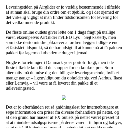
Leveringstiden på Airglider er jo vældig bestemmende i tilfælde
af at man skal bruge din ordre om et øjeblik, og i det øjemed er
det virkelig vigtigt at man finder tidshorisonten for levering for
det vedkommende produkt.
De fleste online outlets giver løfte om 1 dags fragt på utallige
varer, eksempelvis AirGlider m/LED Lys – Sejt kastefly, men
som ikke desto mindre påkræver at ordren lægges tidligere end
et fastslået tidspunkt, så de har udsigt til at kunne nå at få pakken
pakket før lagermedarbejderne drager hjemad.
Nogle e-forretninger i Danmark yder portofri fragt, men i de
fleste tilfælde kun ifald du shopper for en konkret pris. Som
alternativ må du udse dig den billigste leveringsmetode, hvilket
mange gange – ligegyldigt om du opholder sig ved Aarhus, Ikast
eller Lemvig – vil være at få leveret din pakke til et
udleveringssted.
Det er jo efterhånden ret så gnidningsløst for internetbrugere at
søge information om priser fra diverse forhandlere på nettet, og
af den grund har masser af FX outlets på nettet været presset til
at at mindske udsalgspriserne på deres varer – til børn og babyer,
samt også til kvinder og mænd – betydeligt, og endda nogle