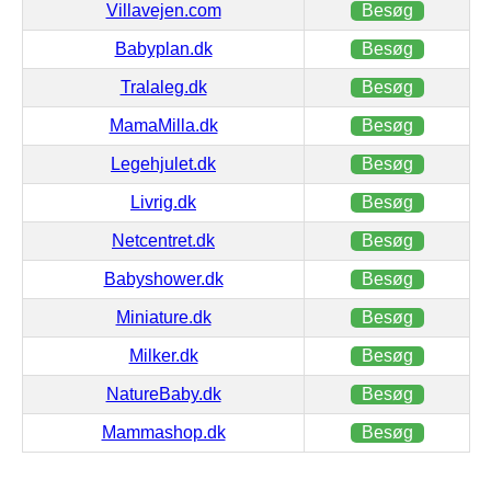
Villavejen.com
Besøg
Babyplan.dk
Besøg
Tralaleg.dk
Besøg
MamaMilla.dk
Besøg
Legehjulet.dk
Besøg
Livrig.dk
Besøg
Netcentret.dk
Besøg
Babyshower.dk
Besøg
Miniature.dk
Besøg
Milker.dk
Besøg
NatureBaby.dk
Besøg
Mammashop.dk
Besøg