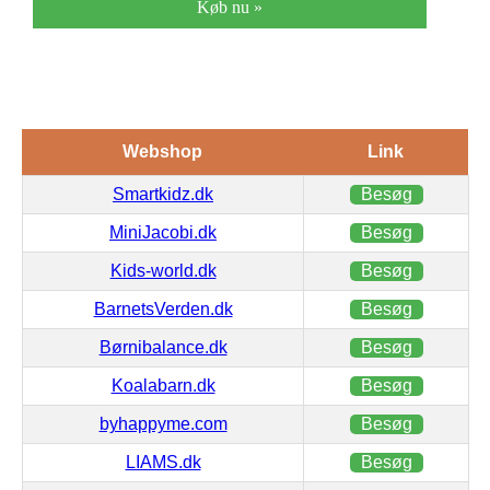
Køb nu »
Webshop
Link
Smartkidz.dk
Besøg
MiniJacobi.dk
Besøg
Kids-world.dk
Besøg
BarnetsVerden.dk
Besøg
Børnibalance.dk
Besøg
Koalabarn.dk
Besøg
byhappyme.com
Besøg
LIAMS.dk
Besøg