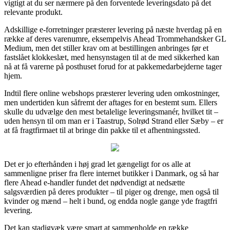
vigtigt at du ser nærmere på den forventede leveringsdato på det
relevante produkt.
Adskillige e-forretninger præsterer levering på næste hverdag på en
række af deres varenumre, eksempelvis Ahead Trommehandsker GL
Medium, men det stiller krav om at bestillingen anbringes før et
fastslået klokkeslæt, med hensynstagen til at de med sikkerhed kan
nå at få varerne på posthuset forud for at pakkemedarbejderne tager
hjem.
Indtil flere online webshops præsterer levering uden omkostninger,
men undertiden kun såfremt der aftages for en bestemt sum. Ellers
skulle du udvælge den mest betalelige leveringsmanér, hvilket tit –
uden hensyn til om man er i Taastrup, Solrød Strand eller Sæby – er
at få fragtfirmaet til at bringe din pakke til et afhentningssted.
Det er jo efterhånden i høj grad let gængeligt for os alle at
sammenligne priser fra flere internet butikker i Danmark, og så har
flere Ahead e-handler fundet det nødvendigt at nedsætte
salgsværdien på deres produkter – til piger og drenge, men også til
kvinder og mænd – helt i bund, og endda nogle gange yde fragtfri
levering.
Det kan stadigvæk være smart at sammenholde en række