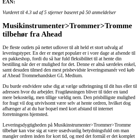
EAN:
Vurderet til
4.3
ud af 5 stjerner baseret på
50
anmeldelser
Musikinstrumenter>Trommer>Tromme
tilbehør fra Ahead
De fleste outlets på nettet udlover til alt held et stort udvalg af
leveringstyper. En der er meget populær er i vore dage at afsende til
en pakkeshop, fordi du så har fuld fleksibilitet til at hente din
bestilling når der er mulighed for det. Denne er altså særdeles enkel,
samt desuden tilmed den mest prisbevidste leveringsmanér ved køb
af Ahead Trommehandsker GL Medium.
Du burde endvidere udse dig at vælge udbringning til dit hus eller til
adressen hvor du arbejder. Fragtløsningen bliver til tider en tand
mere bekostelig, men tillige vældig nem. Den prisbilligste mulighed
for fragt vil dog utvivlsomt være selv at hente ordren, hvilket dog
afhænger af at du har bopæl med kort afstand til internet
forretningens hjemsted.
Leveringsdygtigheden på Musikinstrumenter>Trommer>Tromme
tilbehør kan vise sig at være usædvanlig betydningsfuld om man
mangler ordren inden for kort tid, og med det formål er det komplet