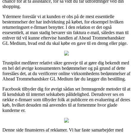
chance for at få assistance, for så vidt du får udfordringer ved din
shopping.
Ydermere foreslår vi at kunden er obs på de mest essentielle
bestemmelser der har indvirkning på købet, for eksempel hvilken
returneringsret e-firmaet benytter. I den relation er det også
essesentielt, at man stadig bevarer sin faktura e-mail, således man til
enhver tid vil kunne eftervise handlen af Ahead Trommehandsker
GL Medium, hvad end du skal købe en gave til en dreng eller pige.
Trustpilot medfører relativt sikre genveje til at gøre dig bekendt med
en hel del øvrige konsumenters bedømmelser og på grund af dette
foreslåes det, at du verificerer online virksomhedens bedømmelser af
Ahead Trommehandsker GL Medium før du lægger din bestilling.
Facebook tilbyder dig for øvrigt sådan set fremragende metoder til at
få kendskab til internet selskabets pålidelighed. Derudover ses en
række e-firmaer som tilbyder folk at publicere en evaluering af deres
køb, hvilket desuden må anvendes til at fornemme hvor glade
kunderne er.
Denne side finansieres af reklamer. Vi har faste samarbejder med