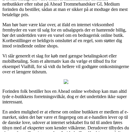
netbutikker efter rabat på Ahead Trommehandsker GL Medium
forinden du bestiller, sådan at man er sikker på at modtage den mest
betalelige pris.
Man bør bare være klar over, at ifald en internet virksomhed
frembyder en vare til salg for en udsalgspris der er hamrende billig,
bør det undertiden være en varsel om en bedragerisk online butik.
Kortbestillinger er heldigvis omsluttet af en regel, som støtter dig
imod svindlende online shops.
Vi slår generelt et slag for køb med gængse betalingskort eller
mobilbetaling. Som et alternativ kan du vælge et tilbud fra for
eksempel ViaBill, for så vidt du hellere vil godtgøre omkostningerne
over et længere tidsrum.
Forinden folk bestiller hos en Ahead online webshop kan man altid
tyde e-butikkens forretningsvilkår, dog er det undertiden ikke super
interessant.
En anden mulighed er at efterse om online butikken er medlem af e-
mærket, siden det bør være et fingerpeg om at e-handlen lever op til
de danske love, udover at internet selskabet fra tid til anden føres
tilsyn med af eksperter som kender vilkårene. Derudover tilbydes du