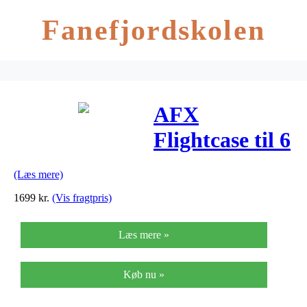
Fanefjordskolen
AFX
Flightcase til 6
x W15 LED
(Læs mere)
lamper
1699
kr.
(Vis fragtpris)
Læs mere »
Køb nu »