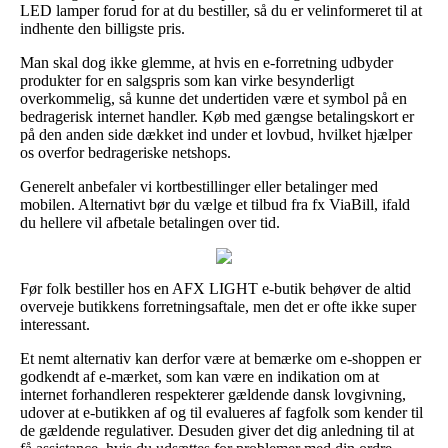
LED lamper forud for at du bestiller, så du er velinformeret til at
indhente den billigste pris.
Man skal dog ikke glemme, at hvis en e-forretning udbyder
produkter for en salgspris som kan virke besynderligt
overkommelig, så kunne det undertiden være et symbol på en
bedragerisk internet handler. Køb med gængse betalingskort er
på den anden side dækket ind under et lovbud, hvilket hjælper
os overfor bedrageriske netshops.
Generelt anbefaler vi kortbestillinger eller betalinger med
mobilen. Alternativt bør du vælge et tilbud fra fx ViaBill, ifald
du hellere vil afbetale betalingen over tid.
Før folk bestiller hos en AFX LIGHT e-butik behøver de altid
overveje butikkens forretningsaftale, men det er ofte ikke super
interessant.
Et nemt alternativ kan derfor være at bemærke om e-shoppen er
godkendt af e-mærket, som kan være en indikation om at
internet forhandleren respekterer gældende dansk lovgivning,
udover at e-butikken af og til evalueres af fagfolk som kender til
de gældende regulativer. Desuden giver det dig anledning til at