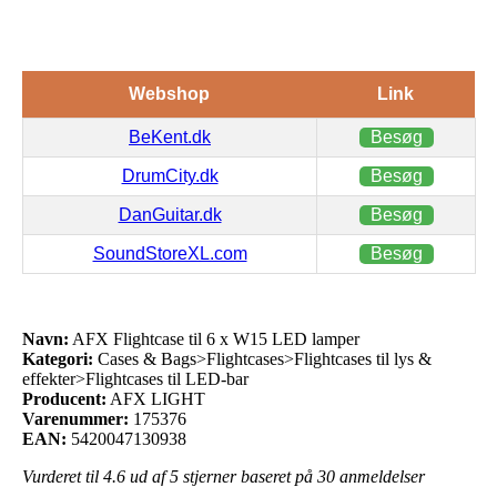
Webshop
Link
BeKent.dk
Besøg
DrumCity.dk
Besøg
DanGuitar.dk
Besøg
SoundStoreXL.com
Besøg
Navn:
AFX Flightcase til 6 x W15 LED lamper
Kategori:
Cases & Bags>Flightcases>Flightcases til lys &
effekter>Flightcases til LED-bar
Producent:
AFX LIGHT
Varenummer:
175376
EAN:
5420047130938
Vurderet til
4.6
ud af 5 stjerner baseret på
30
anmeldelser