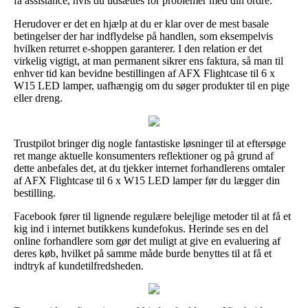
få assistance, hvis du udsættes for problemer med din ordre.
Herudover er det en hjælp at du er klar over de mest basale
betingelser der har indflydelse på handlen, som eksempelvis
hvilken returret e-shoppen garanterer. I den relation er det
virkelig vigtigt, at man permanent sikrer ens faktura, så man til
enhver tid kan bevidne bestillingen af AFX Flightcase til 6 x
W15 LED lamper, uafhængig om du søger produkter til en pige
eller dreng.
Trustpilot bringer dig nogle fantastiske løsninger til at eftersøge
ret mange aktuelle konsumenters reflektioner og på grund af
dette anbefales det, at du tjekker internet forhandlerens omtaler
af AFX Flightcase til 6 x W15 LED lamper før du lægger din
bestilling.
Facebook fører til lignende regulære belejlige metoder til at få et
kig ind i internet butikkens kundefokus. Herinde ses en del
online forhandlere som gør det muligt at give en evaluering af
deres køb, hvilket på samme måde burde benyttes til at få et
indtryk af kundetilfredsheden.