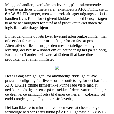
Mange e-handler giver løfte om levering på næstkommende
hverdag på deres primære varer, eksempelvis AFX Flightcase til
6 x W15 LED lamper, men som trods alt tager udgangspunkt i at
handlen laves forud for et givent klokkeslæt, med hensynstagen
til at de har mulighed for at nå at få produktet fikset inden de
logistikansatte drager hjemad.
En hel del online outlets lover levering uden omkostninger, men
ofte er det forbeholdt når man aftager for en fastsat pris.
Alternativt skulle du snuppe den mest betalelige løsning til
levering, der typisk – uanset om du befinder sig tæt på Aalborg,
Farum eller Tønder – vil være at få dem til at køre dine
produkter til et afhentningssted.
Det er i dag særligt ligetil for almindelige dødelige at lave
prissammenligning fra diverse online outlets, og for det har flere
AFX LIGHT online firmaer ikke kunne lade være med at
nedskære udsalgspriserne på en række af deres varer – til piger
og drenge, og samtidig også til damer og herrer – kolossalt, og
endda nogle gange tilbyde portofri levering.
Det kan ikke desto mindre blive tiden værd at checke nogle
forskellige netshops efter tilbud på AFX Flightcase til 6 x W15