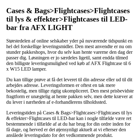
Cases & Bags>Flightcases>Flightcases
til lys & effekter>Flightcases til LED-
bar fra AFX LIGHT
Størstedelen af online selskaber yder på nuværende tidspunkt en
hel del forskellige leveringsmidler. Den mest anvendte er nu om
stunder pakkeshops, hvor du selv kan hente varerne den dag der
passer dig. Løsningen er jo særdeles ligetil, samt endda tilmed
den billigste leveringsmulighed ved køb af AFX Flightcase til 6
x W15 LED lamper.
Du kan tillige prøve at få det leveret til din adresse eller ud til dit
arbejdes adresse. Leveringsformen er oftest en tak mere
bekostelig, men tillige rigtig ukompliceret. Den mest prisbevidste
fragtform er unægtelig at hente pakken selv, men dette kræver at
du lever i nærheden af e-forhandlerens tilholdssted.
Leveringstiden på Cases & Bags>Flightcases>Flightcases til lys
& effekter>Flightcases til LED-bar kan i nogle tilfælde være ret
bestemmende i tilfælde af at du har brug for din ordre inden for
få dage, og herved er det øjensynligt aktuelt at vi efterser den
anslåede leveringsdato for det vedkommende produkt.