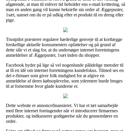
afgørende, at man til enhver tid beholder ens e-mail kvittering, så
man en anden gang vil kunne bekræfte sin ordre af Æggepuster,
1sæt, uanset om du er på udkig efter et produkt til en dreng eller
pige.
Trustpilot præsterer regulære hæderlige genveje til at kortlægge
forskellige aktuelle konsumenters opfattelser og på grund af
dette slår vi et slag for, at du undersøger internet forretningens
anmeldelser af Æggepuster, 1sæt inden du shopper.
Facebook byder på lige så vel nogenlunde pålidelige metoder til
at få en idé om internet forretningens kundefokus. Tilmed ses en
del e-firmaer som giver folk mulighed for at afgive en
anmeldelse af deres købsoplevelse, som ydermere burde bruges
til at fornemme hvor glade kunderne er.
Dette website er annoncefinansieret. Vi har et tæt samarbejde
med flere internet foretagender når vi introducerer firmaernes
produkter, og indkasserer godtgørelse når du gennemfører en
ordre.