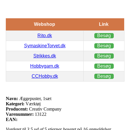
Webshop
Link
Rito.dk
Besøg
SymaskineTorvet.dk
Besøg
Strikkes.dk
Besøg
Hobbygarn.dk
Besøg
CCHobby.dk
Besøg
Navn:
Æggepuster, 1sæt
Kategori:
Værktøj
Producent:
Creativ Company
Varenummer:
13122
EAN:
Vurderet til
3.5
ud af 5 stjerner baseret på
16
anmeldelser