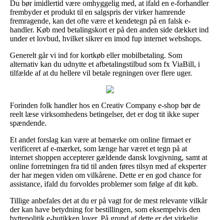
Du bør imidlertid være omhyggelig med, at ifald en e-forhandler
frembyder et produkt til en salgspris der virker hamrende
fremragende, kan det ofte være et kendetegn på en falsk e-
handler. Køb med betalingskort er på den anden side dækket ind
under et lovbud, hvilket sikrer en imod fup internet webshops.
Generelt går vi ind for kortkøb eller mobilbetaling. Som
alternativ kan du udnytte et afbetalingstilbud som fx ViaBill, i
tilfælde af at du hellere vil betale regningen over flere uger.
Forinden folk handler hos en Creativ Company e-shop bør de
reelt læse virksomhedens betingelser, det er dog tit ikke super
spændende.
Et andet forslag kan være at bemærke om online firmaet er
verificeret af e-mærket, som længe har været et tegn på at
internet shoppen accepterer gældende dansk lovgivning, samt at
online forretningen fra tid til anden føres tilsyn med af eksperter
der har megen viden om vilkårene. Dette er en god chance for
assistance, ifald du forvoldes problemer som følge af dit køb.
Tillige anbefales det at du er på vagt for de mest relevante vilkår
der kan have betydning for bestillingen, som eksempelvis den
byttepolitik e-butikken lover. På grund af dette er det virkelig