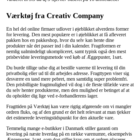
Værktøj fra Creativ Company
En hel del online firmaer udlover i øjeblikket alverdens former
for levering. Den mest populære er i øjeblikket at få afleveret
pakken hos en pakkeshop, hvor du selv kan hente dine
produkter når det passer ind i din kalender. Fragtformen er
nemlig ualmindeligt ukompliceret, samt typisk også den mest
prisbevidste leveringsmetode ved køb af Æggepuster, 1sæt.
Du burde tillige udse dig at bestille varerne til levering til din
privatbolig eller ud til dit arbejdes adresse. Fragttypen viser sig
desværre en tand mere pebret, men samtidig super problemfri.
Den prisbilligste fragtmulighed vil dog i de fleste tilfælde være at
du selv henter produkterne, men den mulighed er betinget af at
du opholder dig lige ved e-forhandlerens lager.
Fragttiden på Værktøj kan være rigtig afgørende om vi mangler
ordren fluks, og af den grund er det helt relevant at man tjekker
det estimerede leveringstidspunkt for den aktuelle vare.
Temmelig mange e-butikker i Danmark stiller garanti om
levering på næste hverdag på en række varenumre, eksempelvis
Æggepuster, 1sæt, som dog stiller krav om at ordren placeres