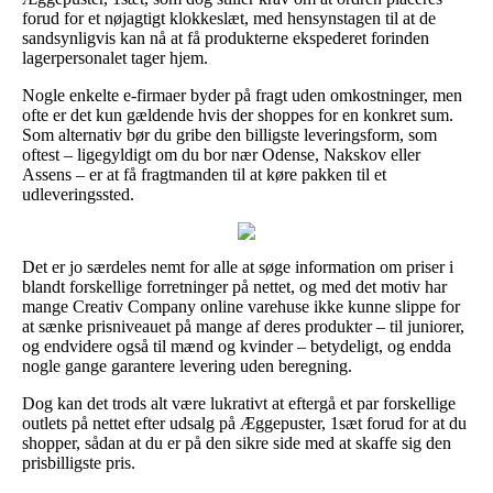
forud for et nøjagtigt klokkeslæt, med hensynstagen til at de
sandsynligvis kan nå at få produkterne ekspederet forinden
lagerpersonalet tager hjem.
Nogle enkelte e-firmaer byder på fragt uden omkostninger, men
ofte er det kun gældende hvis der shoppes for en konkret sum.
Som alternativ bør du gribe den billigste leveringsform, som
oftest – ligegyldigt om du bor nær Odense, Nakskov eller
Assens – er at få fragtmanden til at køre pakken til et
udleveringssted.
Det er jo særdeles nemt for alle at søge information om priser i
blandt forskellige forretninger på nettet, og med det motiv har
mange Creativ Company online varehuse ikke kunne slippe for
at sænke prisniveauet på mange af deres produkter – til juniorer,
og endvidere også til mænd og kvinder – betydeligt, og endda
nogle gange garantere levering uden beregning.
Dog kan det trods alt være lukrativt at eftergå et par forskellige
outlets på nettet efter udsalg på Æggepuster, 1sæt forud for at du
shopper, sådan at du er på den sikre side med at skaffe sig den
prisbilligste pris.