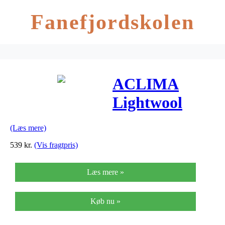
Fanefjordskolen
ACLIMA
Lightwool
Long Pants
(Læs mere)
Dark Shadow
539
kr.
(Vis fragtpris)
Læs mere »
Køb nu »