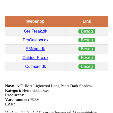
Webshop
Link
GrejFreak.dk
Besøg
ProOutdoor.dk
Besøg
55Nord.dk
Besøg
OutdoorPro.dk
Besøg
Outmore.dk
Besøg
Navn:
ACLIMA Lightwool Long Pants Dark Shadow
Kategori:
Herre Uldbukser
Producent:
Varenummer:
79286
EAN:
Vurderet til
4.9
ud af 5 stjerner baseret på
18
anmeldelser