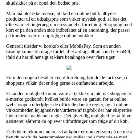
skudsikker på at opnå den bedste pris.
Man må blot ikke overse, at ifald en online butik tilbyder
produkter til en udsalgspris som virker mystisk god, så bør det
ofte være et fingerpeg om en svindel e-forretning. Shopping med
kort er på den anden side indbefattet af en anordning, der passer
på kunden overfor uoprigtige online butikker.
Generelt tilråder vi kortkøb eller MobilePay. Som en anden
løsning kunne du drage fordel af et afdragstilbud som fx ViaBill,
ifald du har til hensigt at klare betalingen over flere uger.
Forinden nogen bestiller i en e-forretning bør de de facto se på
shoppens vilkår, det er dog gerne et omfattende arbejde.
En anden mulighed kunne være at tjekke om internet shoppen er
e-mærke godkendt, hvilket burde være en garanti for at online
webshoppen efterfølger de officielle danske regler, og at online
virksomheden lejlighedsvis vurderes af fagfolk der har ekspertise
inden for de gældende regler. Det giver dig mulighed for at blive
assisteret, såfremt du oplever udfordringer som følge af dit køb.
Endvidere rekommanderer vi at køber er opmærksom på de mest
betydningsfulde bestemmelser der spiller ind i forbindelse med