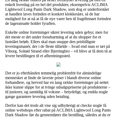
enkelt hverdag på en hel del produkter, eksempelvis ACLIMA
Lightwool Long Pants Dark Shadow, som dog er underforstået
at handlen laves forinden et konkret klokkeslæt, så de har
mulighed for at nå at få de nye varer hen til fragtfirmaet forinden
de lageransatte holder fyraften.
Enkelte online forretninger sikrer levering uden gebyr, men for
det meste er det under forudsætning af at du shopper for et
fastslået beløb. Ellers skal man snuppe den prisbilligste
leveringsmanér, der i de fleste tilfælde – hvad end man er tæt på
Viborg, Solrød Strand eller Bjerringbro – vil blive at få dem til at
levere bestillingen til et afhentningssted.
Det er jo efterhånden temmelig problemfrit for almindelige
mennesker at finde de laveste priser i blandt diverse online
forhandlere, og herved har en lang række forretninger på nettet
ikke kunne slippe for at tvinge udsalgspriserne på produkterne –
til juniorer, og samtidig til voksne – betydeligt, og endda nogle
gange garantere levering uden betaling.
Derfor kan det trods alt vise sig udbytterigt at checke nogle få
online webshops efter rabat på ACLIMA Lightwool Long Pants
Dark Shadow før du gennemfører din bestilling, således at du er