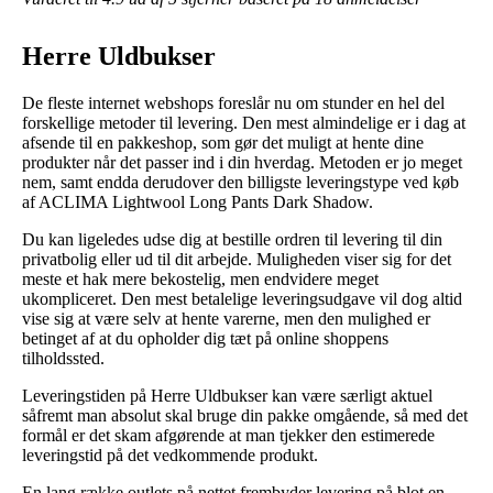
Herre Uldbukser
De fleste internet webshops foreslår nu om stunder en hel del
forskellige metoder til levering. Den mest almindelige er i dag at
afsende til en pakkeshop, som gør det muligt at hente dine
produkter når det passer ind i din hverdag. Metoden er jo meget
nem, samt endda derudover den billigste leveringstype ved køb
af ACLIMA Lightwool Long Pants Dark Shadow.
Du kan ligeledes udse dig at bestille ordren til levering til din
privatbolig eller ud til dit arbejde. Muligheden viser sig for det
meste et hak mere bekostelig, men endvidere meget
ukompliceret. Den mest betalelige leveringsudgave vil dog altid
vise sig at være selv at hente varerne, men den mulighed er
betinget af at du opholder dig tæt på online shoppens
tilholdssted.
Leveringstiden på Herre Uldbukser kan være særligt aktuel
såfremt man absolut skal bruge din pakke omgående, så med det
formål er det skam afgørende at man tjekker den estimerede
leveringstid på det vedkommende produkt.
En lang række outlets på nettet frembyder levering på blot en